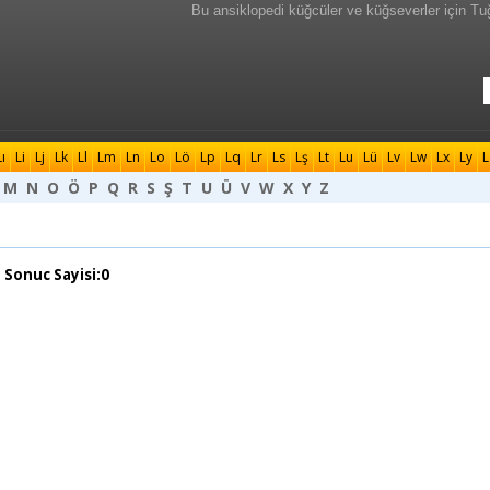
Bu ansiklopedi küğcüler ve küğseverler için Tu
Lı
Li
Lj
Lk
Ll
Lm
Ln
Lo
Lö
Lp
Lq
Lr
Ls
Lş
Lt
Lu
Lü
Lv
Lw
Lx
Ly
L
M
N
O
Ö
P
Q
R
S
Ş
T
U
Ü
V
W
X
Y
Z
 Sonuc Sayisi:0