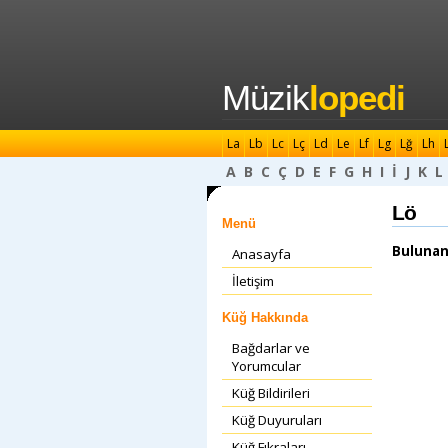
Müzik
lopedi
La
Lb
Lc
Lç
Ld
Le
Lf
Lg
Lğ
Lh
A
B
C
Ç
D
E
F
G
H
I
İ
J
K
L
Lö
Menü
Bulunan
Anasayfa
İletişim
Küğ Hakkında
Bağdarlar ve
Yorumcular
Küğ Bildirileri
Küğ Duyuruları
Küğ Fıkraları