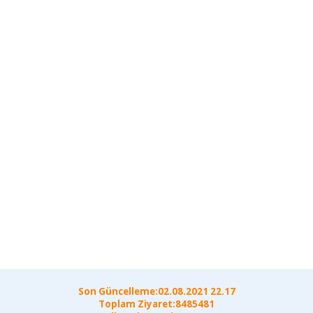
Son Güncelleme:02.08.2021 22.17
Toplam Ziyaret:8485481