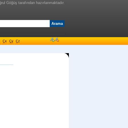
ğrul Göğüş tarafından hazırlanmaktadır.
Çx
Çy
Çz