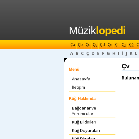
Müzik
lopedi
Ça
Çb
Çc
Çç
Çd
Çe
Çf
Çg
Çğ
Ç
A
B
C
Ç
D
E
F
G
H
I
İ
J
K
L
Çv
Menü
Bulunan
Anasayfa
İletişim
Küğ Hakkında
Bağdarlar ve
Yorumcular
Küğ Bildirileri
Küğ Duyuruları
Küğ Fıkraları