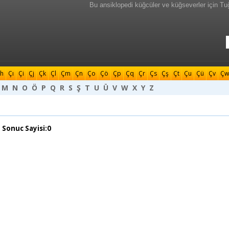
Bu ansiklopedi küğcüler ve küğseverler için Tu
h
Çı
Çi
Çj
Çk
Çl
Çm
Çn
Ço
Çö
Çp
Çq
Çr
Çs
Çş
Çt
Çu
Çü
Çv
Çw
M
N
O
Ö
P
Q
R
S
Ş
T
U
Ü
V
W
X
Y
Z
 Sonuc Sayisi:0