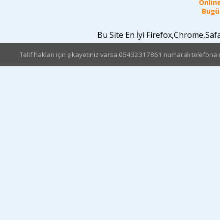
Online
Bugün
Bu Site En İyi Firefox,Chrome,Sa
Telif hakları için şikayetiniz varsa 05432317861 numaralı telefona u