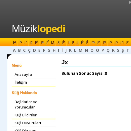
B
Müzik
lopedi
Ja
Jb
Jc
Jç
Jd
Je
Jf
Jg
Jğ
Jh
Jı
Ji
Jj
Jk
Jl
Jm
Jn
Jo
Jö
Jp
Jq
Jr
A
B
C
Ç
D
E
F
G
H
I
İ
J
K
L
M
N
O
Ö
P
Q
R
S
Ş
T
Jx
Menü
Bulunan Sonuc Sayisi:0
Anasayfa
İletişim
Küğ Hakkında
Bağdarlar ve
Yorumcular
Küğ Bildirileri
Küğ Duyuruları
Küğ Fıkraları