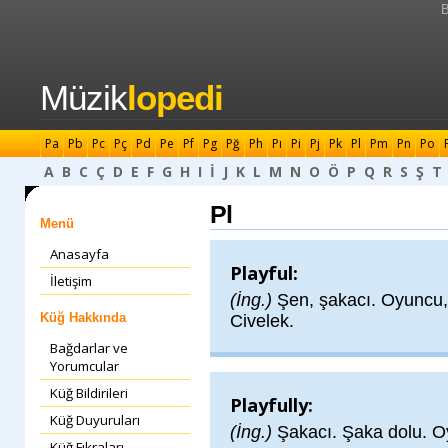
B
Müzik
lopedi
Pa
Pb
Pc
Pç
Pd
Pe
Pf
Pg
Pğ
Ph
Pı
Pi
Pj
Pk
Pl
Pm
Pn
Po
A
B
C
Ç
D
E
F
G
H
I
İ
J
K
L
M
N
O
Ö
P
Q
R
S
Ş
T
Pl
Menü
Anasayfa
Playful:
İletişim
(İng.)
Şen, şakacı. Oyuncu
Küğ Hakkında
Civelek.
Bağdarlar ve
Yorumcular
Küğ Bildirileri
Playfully:
Küğ Duyuruları
(İng.)
Şakacı. Şaka dolu. O
Küğ Fıkraları