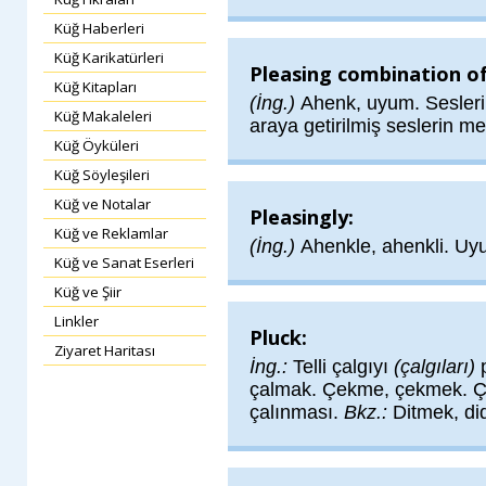
Küğ Haberleri
Küğ Karikatürleri
Pleasing combination of
Küğ Kitapları
(İng.)
Ahenk, uyum. Sesleri
Küğ Makaleleri
araya getirilmiş seslerin mem
Küğ Öyküleri
Küğ Söyleşileri
Küğ ve Notalar
Pleasingly:
Küğ ve Reklamlar
(İng.)
Ahenkle, ahenkli. Uy
Küğ ve Sanat Eserleri
Küğ ve Şiir
Linkler
Pluck:
Ziyaret Haritası
İng.:
Telli çalgıyı
(çalgıları)
p
çalmak. Çekme, çekmek. Ça
çalınması.
Bkz.:
Ditmek, d