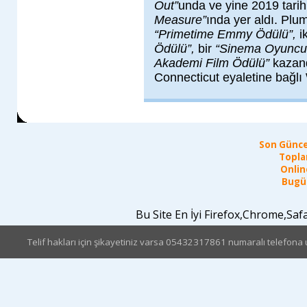
Out”
unda ve yine 2019 tari
Measure”
ında yer aldı. Plu
“Primetime Emmy Ödülü”,
i
Ödülü”,
bir
“Sinema Oyuncula
Akademi Film Ödülü”
kazand
Connecticut eyaletine bağlı
Son Günce
Topla
Online
Bugün
Bu Site En İyi Firefox,Chrome,Sa
Telif hakları için şikayetiniz varsa 05432317861 numaralı telefona u