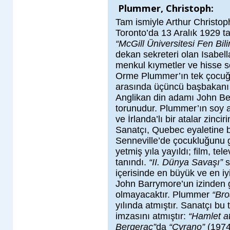
Plummer, Christoph:
Tam ismiyle Arthur Christo
Toronto’da 13 Aralık 1929 t
“McGill Üniversitesi Fen Bil
dekan sekreteri olan Isabel
menkul kıymetler ve hisse s
Orme Plummer’ın tek çocuğu
arasında üçüncü başbakanı 
Anglikan din adamı John B
torunudur. Plummer’ın soy ağ
ve İrlanda’lı bir atalar zinc
Sanatçı, Quebec eyaletine b
Senneville’de çocukluğunu g
yetmiş yıla yayıldı; film, tel
tanındı.
“II. Dünya Savaşı”
s
içerisinde en büyük ve en iy
John Barrymore’un izinden gi
olmayacaktır. Plummer
“Br
yılında atmıştır. Sanatçı bu
imzasını atmıştır:
“Hamlet a
Bergerac”
da
“Cyrano”
(197