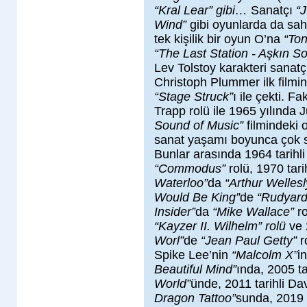
“Kral Lear” gibi…
Sanatçı
“
Wind”
gibi oyunlarda da sah
tek kişilik bir oyun O’na
“To
“The Last Station - Aşkın S
Lev Tolstoy karakteri sanat
Christoph Plummer ilk filmi
“Stage Struck”
ı ile çekti. 
Trapp rolü ile 1965 yılında Ju
Sound of Music”
filmindeki 
sanat yaşamı boyunca çok sa
Bunlar arasında 1964 tarihl
“Commodus”
rolü, 1970 tari
Waterloo”
da
“Arthur Wellesl
Would Be King”
de
“Rudyard
Insider”
da
“Mike Wallace”
ro
“Kayzer II. Wilhelm” rolü
ve 
Worl”
de
“Jean Paul Getty”
r
Spike Lee’nin
“Malcolm X”
i
Beautiful Mind”
ında, 2005 ta
World”
ünde, 2011 tarihli Da
Dragon Tattoo”
sunda, 2019 