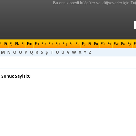
Bu ansiklopedi küğcüler ve küğseverler için Tu
Fı
Fi
Fj
Fk
Fl
Fm
Fn
Fo
Fö
Fp
Fq
Fr
Fs
Fş
Ft
Fu
Fü
Fv
Fw
Fx
Fy
F
M
N
O
Ö
P
Q
R
S
Ş
T
U
Ü
V
W
X
Y
Z
 Sonuc Sayisi:0