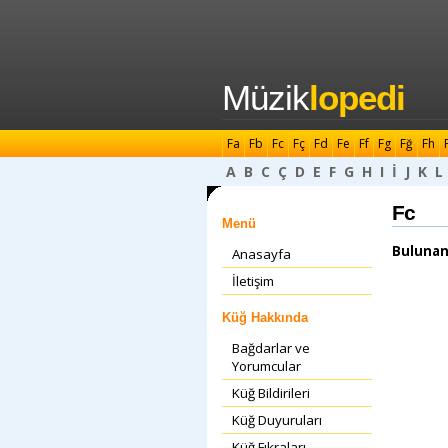
Müzik
lopedi
Fa
Fb
Fc
Fç
Fd
Fe
Ff
Fg
Fğ
Fh
A
B
C
Ç
D
E
F
G
H
I
İ
J
K
L
Fc
Menü
Bulunan
Anasayfa
İletişim
Küğ Hakkında
Bağdarlar ve
Yorumcular
Küğ Bildirileri
Küğ Duyuruları
Küğ Fıkraları