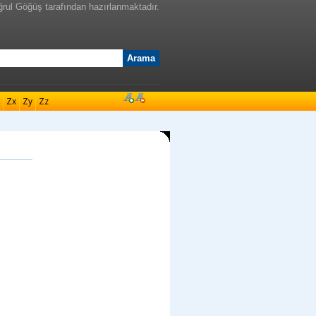
ğrul Göğüş tarafından hazırlanmaktadır.
Zx
Zy
Zz