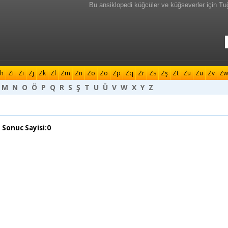
Bu ansiklopedi küğcüler ve küğseverler için Tu
h
Zı
Zi
Zj
Zk
Zl
Zm
Zn
Zo
Zö
Zp
Zq
Zr
Zs
Zş
Zt
Zu
Zü
Zv
Zw
M
N
O
Ö
P
Q
R
S
Ş
T
U
Ü
V
W
X
Y
Z
 Sonuc Sayisi:0