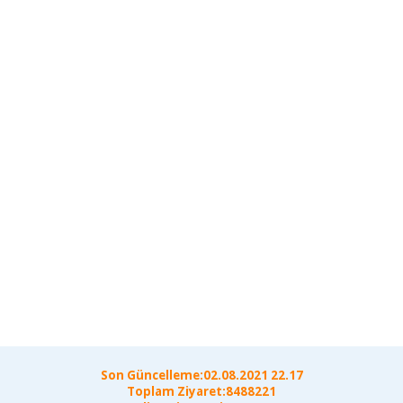
Son Güncelleme:02.08.2021 22.17
Toplam Ziyaret:8488221