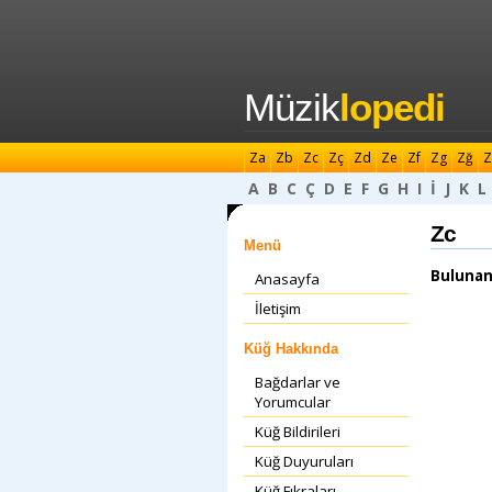
Müzik
lopedi
Za
Zb
Zc
Zç
Zd
Ze
Zf
Zg
Zğ
Z
A
B
C
Ç
D
E
F
G
H
I
İ
J
K
L
Zc
Menü
Bulunan
Anasayfa
İletişim
Küğ Hakkında
Bağdarlar ve
Yorumcular
Küğ Bildirileri
Küğ Duyuruları
Küğ Fıkraları