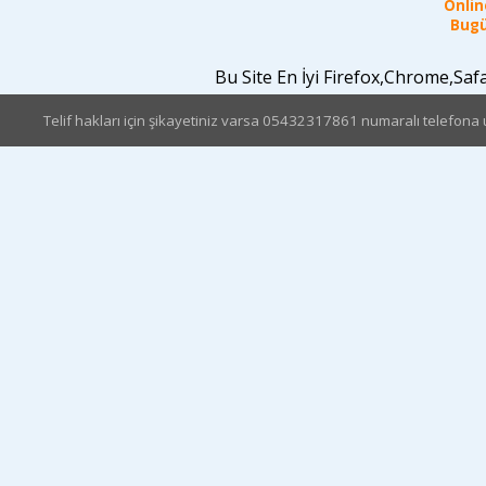
Online
Bugü
Bu Site En İyi Firefox,Chrome,Sa
Telif hakları için şikayetiniz varsa 05432317861 numaralı telefona u