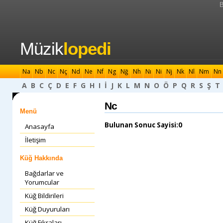
B
Müzik
lopedi
Na
Nb
Nc
Nç
Nd
Ne
Nf
Ng
Nğ
Nh
Nı
Ni
Nj
Nk
Nl
Nm
Nn
A
B
C
Ç
D
E
F
G
H
I
İ
J
K
L
M
N
O
Ö
P
Q
R
S
Ş
T
Nc
Menü
Bulunan Sonuc Sayisi:0
Anasayfa
İletişim
Küğ Hakkında
Bağdarlar ve
Yorumcular
Küğ Bildirileri
Küğ Duyuruları
Küğ Fıkraları