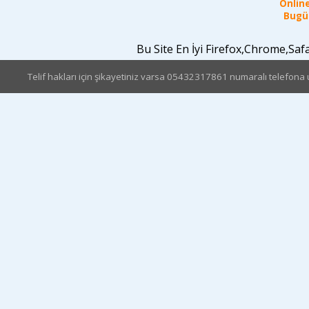
Online
Bugün
Bu Site En İyi Firefox,Chrome,Sa
Telif hakları için şikayetiniz varsa 05432317861 numaralı telefona u