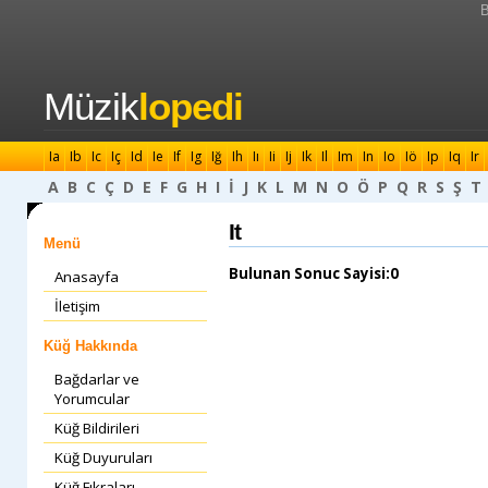
B
Müzik
lopedi
Ia
Ib
Ic
Iç
Id
Ie
If
Ig
Iğ
Ih
Iı
Ii
Ij
Ik
Il
Im
In
Io
Iö
Ip
Iq
Ir
A
B
C
Ç
D
E
F
G
H
I
İ
J
K
L
M
N
O
Ö
P
Q
R
S
Ş
T
It
Menü
Bulunan Sonuc Sayisi:0
Anasayfa
İletişim
Küğ Hakkında
Bağdarlar ve
Yorumcular
Küğ Bildirileri
Küğ Duyuruları
Küğ Fıkraları