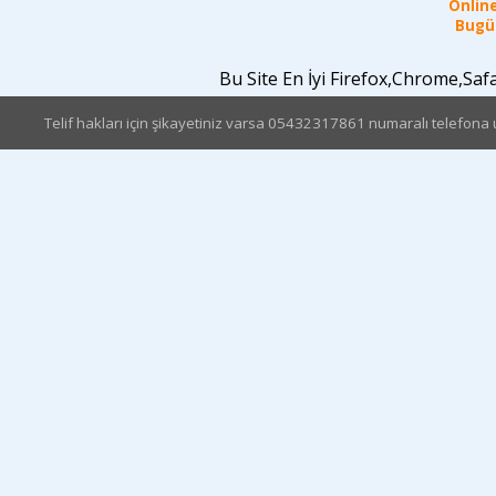
Online
Bugün
Bu Site En İyi Firefox,Chrome,Sa
Telif hakları için şikayetiniz varsa 05432317861 numaralı telefona u