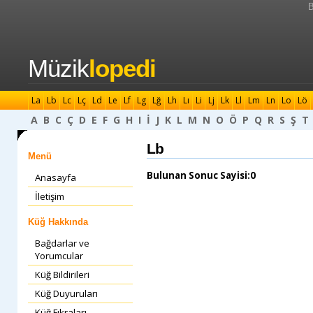
B
Müzik
lopedi
La
Lb
Lc
Lç
Ld
Le
Lf
Lg
Lğ
Lh
Lı
Li
Lj
Lk
Ll
Lm
Ln
Lo
Lö
A
B
C
Ç
D
E
F
G
H
I
İ
J
K
L
M
N
O
Ö
P
Q
R
S
Ş
T
Lb
Menü
Bulunan Sonuc Sayisi:0
Anasayfa
İletişim
Küğ Hakkında
Bağdarlar ve
Yorumcular
Küğ Bildirileri
Küğ Duyuruları
Küğ Fıkraları