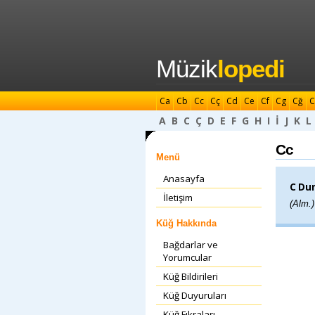
Müzik
lopedi
Ca
Cb
Cc
Cç
Cd
Ce
Cf
Cg
Cğ
C
A
B
C
Ç
D
E
F
G
H
I
İ
J
K
L
Cc
Menü
Anasayfa
C Dur
İletişim
(Alm.
Küğ Hakkında
Bağdarlar ve
Yorumcular
Küğ Bildirileri
Küğ Duyuruları
Küğ Fıkraları