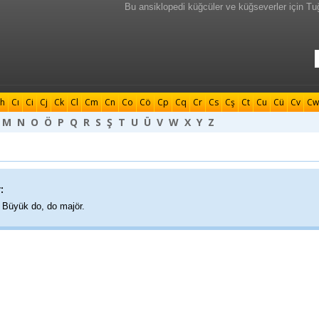
Bu ansiklopedi küğcüler ve küğseverler için Tu
h
Cı
Ci
Cj
Ck
Cl
Cm
Cn
Co
Cö
Cp
Cq
Cr
Cs
Cş
Ct
Cu
Cü
Cv
Cw
M
N
O
Ö
P
Q
R
S
Ş
T
U
Ü
V
W
X
Y
Z
:
)
Büyük do, do majör.