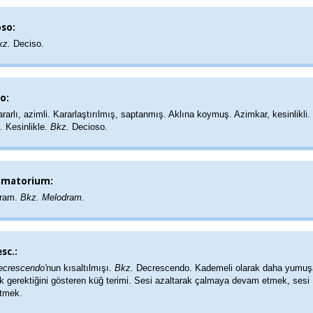
oso:
Bkz.
Deciso.
o:
rarlı, azimli. Kararlaştırılmış, saptanmış. Aklına koymuş. Azimkar, kesinlikli.
i. Kesinlikle.
Bkz.
Decioso.
amatorium:
dram.
Bkz. Melodram.
sc.:
Decrescendo'
nun kısaltılmışı.
Bkz.
Decrescendo. Kademeli olarak daha yumu
 gerektiğini gösteren küğ terimi. Sesi azaltarak çalmaya devam etmek, sesi
etmek.