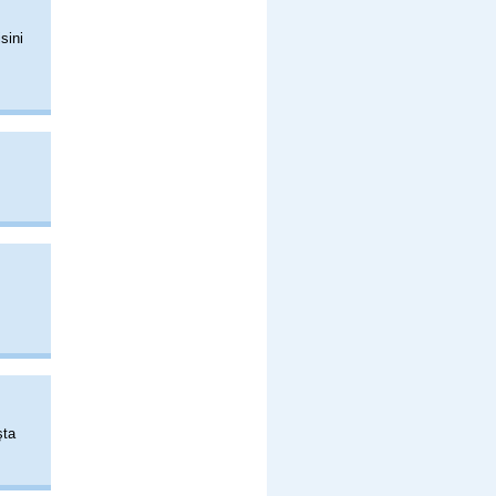
sini
şta