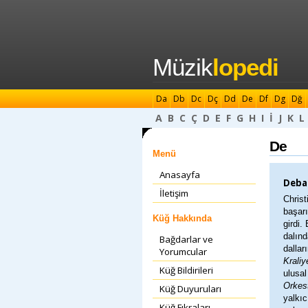
Müzik
lopedi
Da
Db
Dc
Dç
Dd
De
Df
Dg
Dğ
A
B
C
Ç
D
E
F
G
H
I
İ
J
K
L
De
Menü
Anasayfa
Debau
İletişim
Christ
başarı
Küğ Hakkında
girdi.
dalın
Bağdarlar ve
dallar
Yorumcular
Krali
Küğ Bildirileri
ulusal
Orkest
Küğ Duyuruları
yalkıc
Küğ Fıkraları