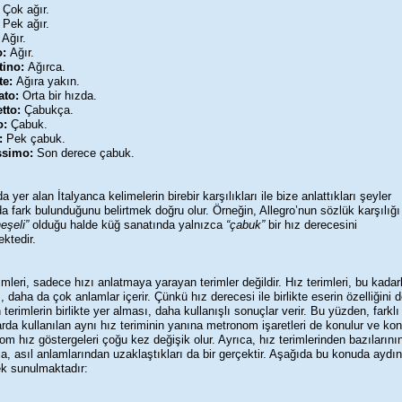
Çok ağır.
Pek ağır.
:
Ağır.
o:
Ağır.
tino:
Ağırca.
te:
Ağıra yakın.
ato:
Orta bir hızda.
etto:
Çabukça.
o:
Çabuk.
o:
Pek çabuk.
ssimo:
Son derece çabuk.
a yer alan İtalyanca kelimelerin birebir karşılıkları ile bize anlattıkları şeyler
a fark bulunduğunu belirtmek doğru olur. Örneğin, Allegro’nun sözlük karşılığı
neşeli”
olduğu halde küğ sanatında yalnızca
“çabuk”
bir hız derecesini
ektedir.
imleri, sadece hızı anlatmaya yarayan terimler değildir. Hız terimleri, bu kadar
 daha da çok anlamlar içerir. Çünkü hız derecesi ile birlikte eserin özelliğini 
n terimlerin birlikte yer alması, daha kullanışlı sonuçlar verir. Bu yüzden, farklı
arda kullanılan aynı hız teriminin yanına metronom işaretleri de konulur ve ko
m hız göstergeleri çoğu kez değişik olur. Ayrıca, hız terimlerinden bazılarını
, asıl anlamlarından uzaklaştıkları da bir gerçektir. Aşağıda bu konuda aydın
ek sunulmaktadır: