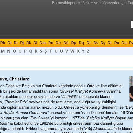
Bu ansiklopedi küğcüler ve küğseverler için Tu
Dh
Dı
Di
Dj
Dk
Dl
Dm
Dn
Do
Dö
Dp
Dq
Dr
Ds
Dş
Dt
Du
Dü
D
M
N
O
Ö
P
Q
R
S
Ş
T
U
Ü
V
W
X
Y
Z
ve, Christian:
ian Debauve Belçika’nın Charleroi kentinde doğdu. Orta ve lise eğitimini
lı bir şekilde tamamladıktan sonra
“Brüksel Kraliyet Konservatuvarı”
na
 Bu okuldan superior seviyesinde ve
“üstünlük”
derecesi ile klarinet
da,
“Premier Prix”
seviyesinde de remileme, oda küğü ve uyumbilgisi
ında diplomalarını alarak mezun oldu. Orkestra yönetkenliği derslerini ise
“Bel
yet Büyük Armoni Orkestrası”
onursal yönetkeni Yvon Ducène’den aldı. 1973’d
 bir yarışma olan
“Pro Civitae”
yi kazandı. 1977”de
“Belçika Kraliyet Büyük Ar
rası”
na kabul edildi ve 1981’de bu prestijli orkestranın basklarinet grubu
ılığına getirildi. Ertiksel yaşamına aynı zamanda
“Küğ Akademileri”
nde klarin