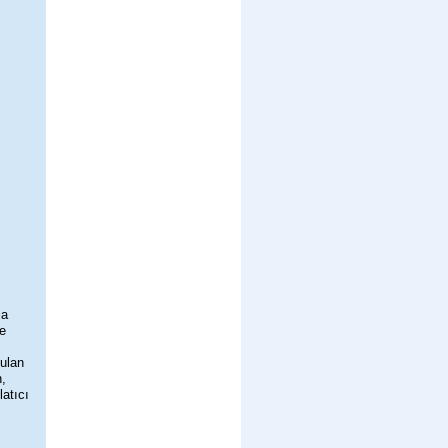
la
de
nulan
n,
latıcı