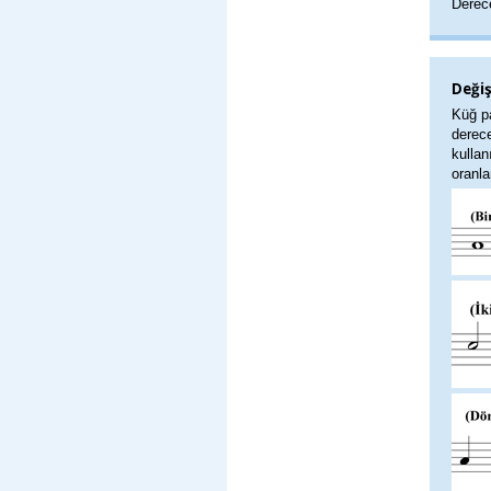
Derece
Değiş
Küğ pa
derece
kullan
oranla