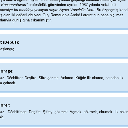
 Konservatuvarı”
profesörlük görevinden ayrıldı. 1987 yılında vefat etti.
lopediye bu maddeyi yollayan sayın Ayser Vançin’in Notu:
Bu özgeçmiş kendi
ş olan iki değerli obuvacı Guy Remaud ve André Lardrot’nun paha biçilmez
larıyla günışığına çıkarılmıştır.
t (Dèbut):
aşlangıç.
ffrage:
Bkz.
Déchiffrer. Deşifre. Şifre çözme. Anlama. Küğde ilk okuma, notadan ilk
ta çalmak.
ffrer:
Bkz.:
Déchiffrage. Deşifre. Şifreyi çözmek. Açmak, sökmek, okumak. İlk bakı
k.