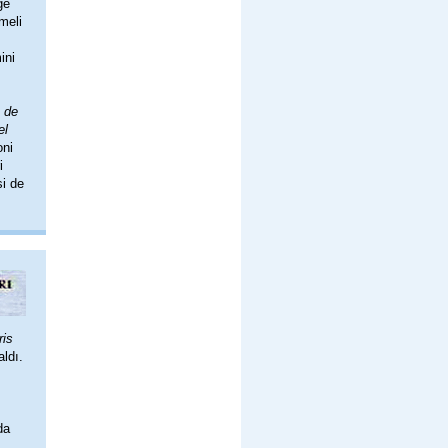
ge
meli
ini
e de
el
oni
i
si de
ris
aldı.
da