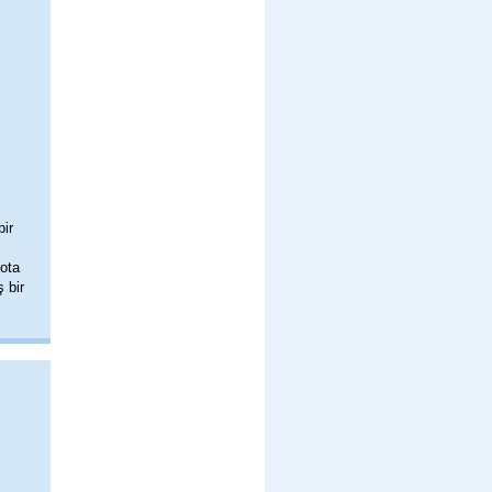
bir
Nota
 bir