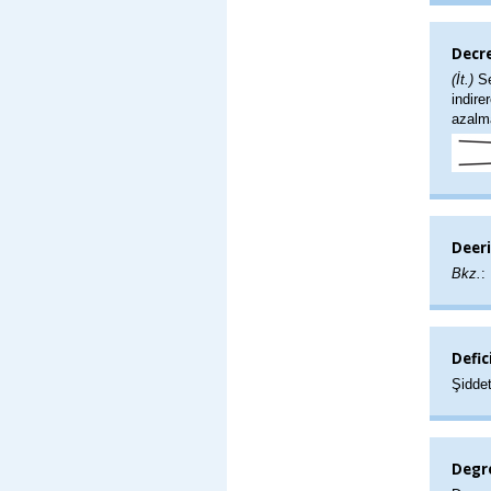
Decr
(İt.)
Se
indire
azalma
Deeri
Bkz.
:
Defic
Şiddet
Degr