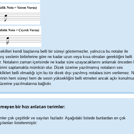
ekilleri kendi başlarına belli bir süreyi göstermezler, yalnızca bu notalar ile
ış seslerin birbirlerine göre ne kadar uzun veya kısa olmaları gerektiğini belli
r. Notaların zaman içerisinde ne kadar süre uzayacaklarını anlamak önceden 
birimi saptamakla mümkün olur. Dizek üzerine yazılmamış notaların ses
likleri belli olmadığı için bu tür dizek dışı yazılmış notalara isim verilemez. 
erinin hem süreyi hem de sesin yüksekliğini belli etmeleri ancak açkı konulmuş
üzerine yazılmalarına bağlıdır.
meyen bir hızı anlatan terimler:
mler çok çeşitlidir ve sayıları fazladır. Aşağıdaki listede bunlardan en çok
şılanları listelenmiştir: