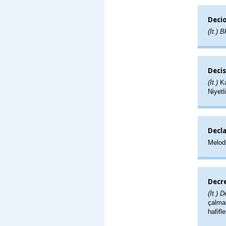
Deci
(İt.) 
Decis
(İt.)
Ka
Niyetl
Decl
Melo
Decre
(İt.) 
çalmak
hafifl