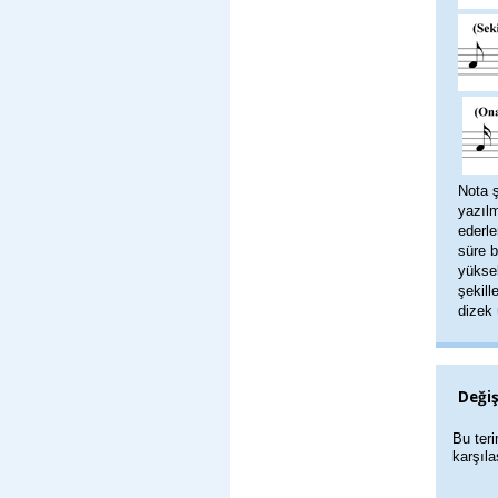
Nota ş
yazılm
ederle
süre 
yüksek
şekill
dizek 
Değiş
Bu teri
karşıla