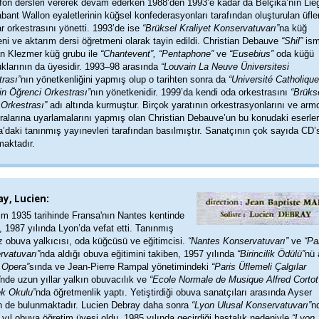
fon dersleri vererek devam ederken 1988’den 1993’e kadar da Belçika’nın Liè
bant Wallon eyaletlerinin küğsel konfederasyonları tarafından oluşturulan üfle
ar orkestrasını yönetti. 1993’de ise
“Brüksel Kraliyet Konservatuvarı”
na küğ
ni ve aktarım dersi öğretmeni olarak tayin edildi. Christian Debauve
“Shil”
ism
an Klezmer küğ grubu ile
“Chantevent”, “Pentaphone”
ve
“Eusebius”
oda küğü
uklarının da üyesidir. 1993–98 arasında
“Louvain La Neuve Üniversitesi
rası”
nın yönetkenliğini yapmış olup o tarihten sonra da
“Université Catholiqu
in Öğrenci Orkestrası”
nın yönetkenidir. 1999’da kendi oda orkestrasını
“Brüks
Orkestrası”
adı altında kurmuştur. Birçok yaratının orkestrasyonlarını ve arm
ralarına uyarlamalarını yapmış olan Christian Debauve’un bu konudaki eserler
’daki tanınmış yayınevleri tarafından basılmıştır. Sanatçının çok sayıda CD’
maktadır.
y, Lucien:
im 1935 tarihinde Fransa'nın Nantes kentinde
 1987 yılında Lyon’da vefat etti. Tanınmış
z obuva yalkıcısı, oda küğcüsü ve eğitimcisi.
“Nantes Konservatuvarı”
ve
“Pa
rvatuvarı”
nda aldığı obuva eğitimini takiben, 1957 yılında
“Birincilik Ödülü”
nü 
 Opera”
sında ve Jean-Pierre Rampal yönetimindeki
“Paris Üflemeli Çalgılar
nde uzun yıllar yalkın obuvacılık ve
“Ecole Normale de Musique Alfred Cortot
k Okulu”
nda öğretmenlik yaptı. Yetiştirdiği obuva sanatçıları arasında Ayser
n de bulunmaktadır. Lucien Debray daha sonra
“Lyon Ulusal Konservatuvarı”
n
 yıl obuva öğretim üyesi oldu. 1985 yılında geçirdiği hastalık nedeniyle
“Lyon