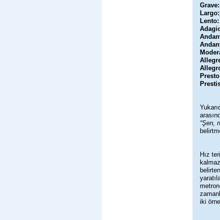
Grave:
Largo:
Lento
Adagi
Andan
Andan
Moder
Allegr
Allegr
Prest
Presti
Yukarıd
arasınd
“Şen, 
belirtm
Hız ter
kalmaz,
belirte
yaratıl
metrono
zamanla
iki örn