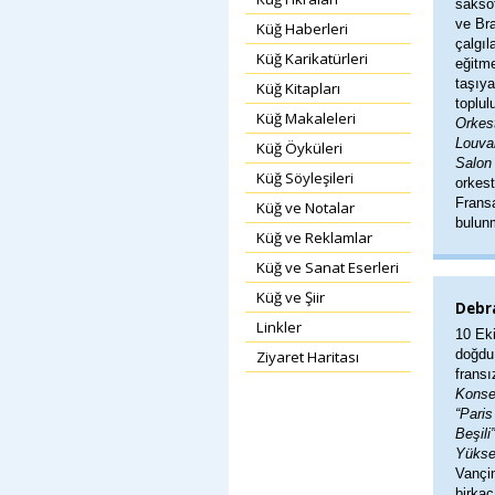
sakso
ve Bra
Küğ Haberleri
çalgıl
Küğ Karikatürleri
eğitme
taşıy
Küğ Kitapları
toplul
Küğ Makaleleri
Orkest
Louva
Küğ Öyküleri
Salon 
Küğ Söyleşileri
orkest
Fransa
Küğ ve Notalar
bulun
Küğ ve Reklamlar
Küğ ve Sanat Eserleri
Küğ ve Şiir
Debra
Linkler
10 Ek
doğdu,
Ziyaret Haritası
fransı
Konse
“Paris
Beşili”
Yükse
Vançi
birkaç