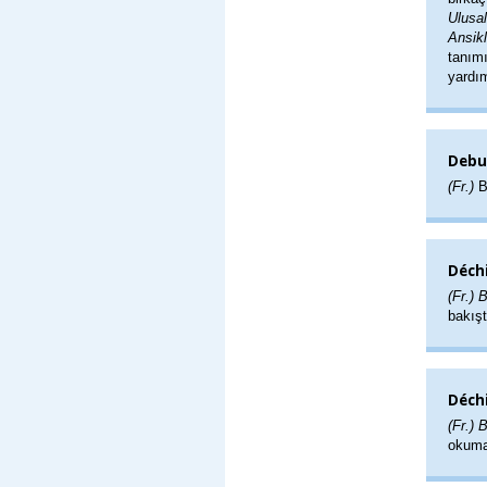
Ulusal
Ansik
tanımı
yardım
Debu
(Fr.)
B
Déchi
(Fr.) 
bakış
Déchi
(Fr.) 
okuma