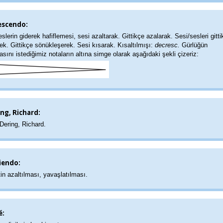
escendo:
slerin giderek hafiflemesi, sesi azaltarak. Gittikçe azalarak. Sesi/sesleri gitt
rek. Gittikçe sönükleşerek. Sesi kısarak. Kısaltılmışı:
decresc.
Gürlüğün
sını istediğimiz notaların altına simge olarak aşağıdaki şekli çizeriz:
ng, Richard:
 Dering, Richard.
iendo:
in azaltılması, yavaşlatılması.
é: