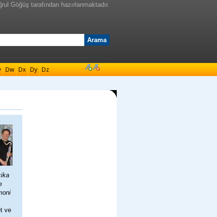
ğrul Göğüş tarafından hazırlanmaktadır.
v
Dw
Dx
Dy
Dz
çika
e
moni
et ve