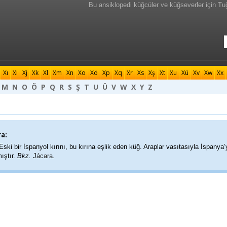
Bu ansiklopedi küğcüler ve küğseverler için Tu
Xı
Xi
Xj
Xk
Xl
Xm
Xn
Xo
Xö
Xp
Xq
Xr
Xs
Xş
Xt
Xu
Xü
Xv
Xw
Xx
M
N
O
Ö
P
Q
R
S
Ş
T
U
Ü
V
W
X
Y
Z
a:
Eski bir İspanyol kırını, bu kırına eşlik eden küğ. Araplar vasıtasıyla İspanya’
ıştır.
Bkz.
J
ácara.