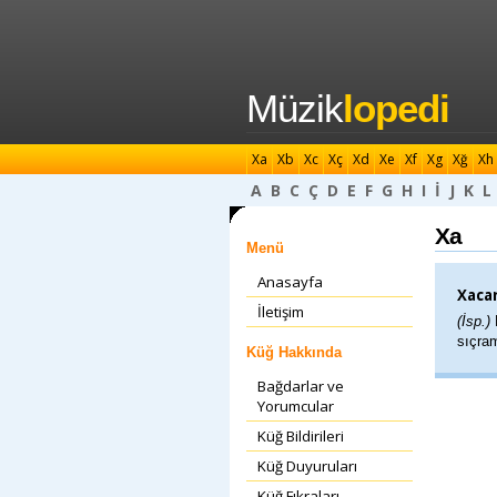
Müzik
lopedi
Xa
Xb
Xc
Xç
Xd
Xe
Xf
Xg
Xğ
Xh
A
B
C
Ç
D
E
F
G
H
I
İ
J
K
L
Xa
Menü
Anasayfa
Xacar
İletişim
(İsp.)
sıçram
Küğ Hakkında
Bağdarlar ve
Yorumcular
Küğ Bildirileri
Küğ Duyuruları
Küğ Fıkraları