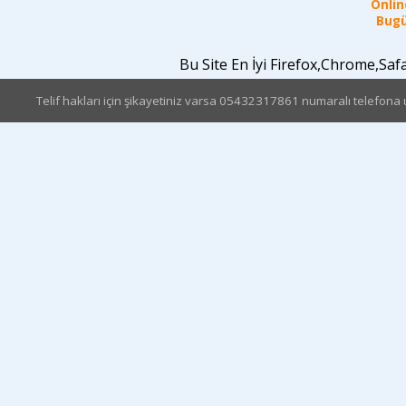
Online
Bugü
Bu Site En İyi Firefox,Chrome,Sa
Telif hakları için şikayetiniz varsa 05432317861 numaralı telefona u