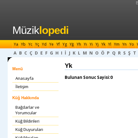
B
Müzik
lopedi
Ya
Yb
Yc
Yç
Yd
Ye
Yf
Yg
Yğ
Yh
Yı
Yi
Yj
Yk
Yl
Ym
Yn
Yo
A
B
C
Ç
D
E
F
G
H
I
İ
J
K
L
M
N
O
Ö
P
Q
R
S
Ş
T
Yk
Menü
Bulunan Sonuc Sayisi:0
Anasayfa
İletişim
Küğ Hakkında
Bağdarlar ve
Yorumcular
Küğ Bildirileri
Küğ Duyuruları
Küğ Fıkraları