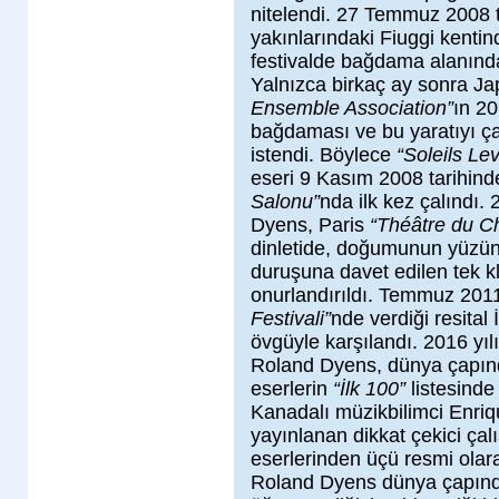
nitelendi. 27 Temmuz 2008 
yakınlarındaki Fiuggi kentind
festivalde bağdama alanında 
Yalnızca birkaç ay sonra Jap
Ensemble Association”
ın 2
bağdaması ve bu yaratıyı ç
istendi. Böylece
“Soleils Le
eseri 9 Kasım 2008 tarihin
Salonu”
nda ilk kez çalındı.
Dyens, Paris
“Théâtre du Ch
dinletide, doğumunun yüzünc
duruşuna davet edilen tek kla
onurlandırıldı. Temmuz 201
Festivali”
nde verdiği resital
övgüyle karşılandı. 2016 yı
Roland Dyens, dünya çapında
eserlerin
“İlk 100”
listesinde
Kanadalı müzikbilimci Enri
yayınlanan dikkat çekici ça
eserlerinden üçü resmi olara
Roland Dyens dünya çapında 