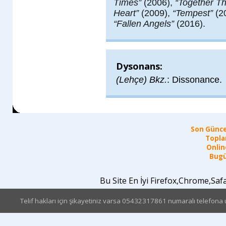
Times”
(2006),
“Together Th
Heart”
(2009),
“Tempest”
(2
“Fallen Angels”
(2016).
Dysonans:
(Lehçe) Bkz.
: Dissonance.
Son Günce
Topla
Online
Bugü
Bu Site En İyi Firefox,Chrome,Sa
Telif hakları için şikayetiniz varsa 05432317861 numaralı telefona u