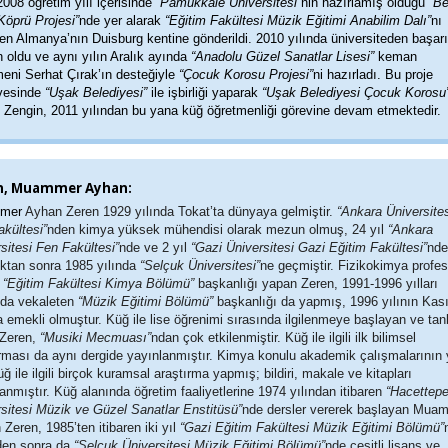
008 öğretim yılı içerisinde
“Pamukkale Üniversitesi”
nin hazırlamış olduğu
“B
Köprü Projesi”
nde yer alarak
“Eğitim Fakültesi Müzik Eğitimi Anabilim Dalı”
nı
en Almanya’nın Duisburg kentine gönderildi. 2010 yılında üniversiteden başarı
oldu ve aynı yılın Aralık ayında
“Anadolu Güzel Sanatlar Lisesi”
keman
eni Serhat Çırak’ın desteğiyle
“Çocuk Korosu Projesi”
ni hazırladı. Bu proje
vesinde
“Uşak Belediyesi”
ile işbirliği yaparak
“Uşak Belediyesi Çocuk Korosu
 Zengin, 2011 yılından bu yana küğ öğretmenliği görevine devam etmektedir.
n, Muammer Ayhan:
mer
Ayhan Zeren 1929 yılında Tokat’ta dünyaya gelmiştir.
“Ankara Üniversite
kültesi”
nden kimya yüksek mühendisi olarak mezun olmuş, 24 yıl
“Ankara
sitesi Fen Fakültesi”
nde ve 2 yıl
“Gazi Üniversitesi Gazi Eğitim Fakültesi”
nde
ıktan sonra 1985 yılında
“Selçuk Üniversitesi”
ne geçmiştir. Fizikokimya profe
k
“Eğitim Fakültesi Kimya Bölümü”
başkanlığı yapan Zeren, 1991-1996 yılları
nda vekaleten
“Müzik Eğitimi Bölümü”
başkanlığı da yapmış, 1996 yılının Kas
 emekli olmuştur.
Küğ ile lise öğrenimi sırasında ilgilenmeye başlayan ve tan
 Zeren,
“Musiki Mecmuası”
ndan çok etkilenmiştir. Küğ ile ilgili ilk bilimsel
rması da aynı dergide yayınlanmıştır. Kimya konulu akademik çalışmalarının 
üğ ile ilgili birçok kuramsal araştırma yapmış; bildiri, makale ve kitapları
anmıştır.
Küğ alanında öğretim faaliyetlerine 1974 yılından itibaren
“Hacettep
sitesi Müzik ve Güzel Sanatlar Enstitüsü”
nde dersler vererek başlayan Mua
Zeren, 1985’ten itibaren iki yıl
“Gazi Eğitim Fakültesi Müzik Eğitimi Bölümü”
den sonra da
“Selçuk Üniversitesi Müzik Eğitimi Bölümü”
nde çeşitli lisans ve