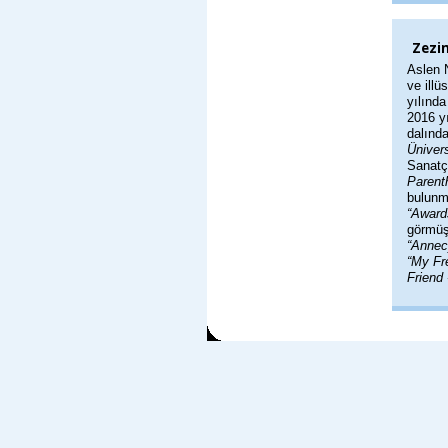
Zezi
Aslen 
ve illü
yılınd
2016 y
dalınd
Ünivers
Sanatç
Parent
bulunm
“Award
görmüş
“Annec
“My Fr
Friend