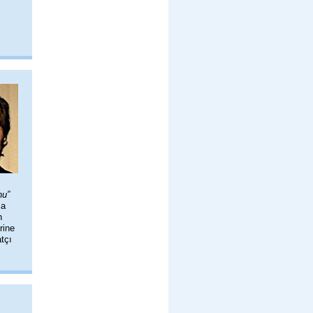
nu”
ça
n
rine
tçı