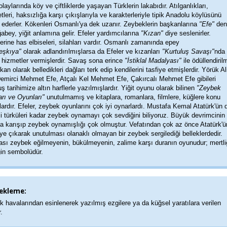
laylarında köy ve çiftliklerde yaşayan Türklerin lakabıdır. Atılganlıkları,
tleri, haksızlığa karşı çıkışlarıyla ve karakterleriyle tipik Anadolu köylüsünü
 ederler. Kökenleri Osmanlı'ya dek uzanır. Zeybeklerin başkanlarına
"Efe"
deni
abey, yiğit anlamına gelir. Efeler yardımcılarına
"Kızan"
diye seslenirler.
erine has elbiseleri, silahları vardır. Osmanlı zamanında epey
eşkıya"
olarak adlandırılmışlarsa da Efeler ve kızanları
"Kurtuluş Savaşı"
nda
 hizmetler vermişlerdir. Savaş sona erince
"İstiklal Madalyası"
ile ödüllendiril
an olarak belledikleri dağları terk edip kendilerini tasfiye etmişlerdir. Yörük Al
emirci Mehmet Efe, Atçalı Kel Mehmet Efe, Çakırcalı Mehmet Efe gibileri
uş tarihimize altın harflerle yazılmışlardır. Yiğit oyunu olarak bilinen
"Zeybek
arı ve Oyunları"
unutulmamış ve kitaplara, romanlara, filmlere, küğlere konu
ardır. Efeler, zeybek oyunlarını çok iyi oynarlardı. Mustafa Kemal Atatürk'ün 
 türküleri kadar zeybek oynamayı çok sevdiğini biliyoruz. Büyük devrimcinin
a karışıp zeybek oynamışlığı çok olmuştur. Vefatından çok az önce Atatürk'ü
e çıkarak unutulması olanaklı olmayan bir zeybek sergilediği belleklerdedir.
sı zeybek eğilmeyenin, bükülmeyenin, zalime karşı duranın oyunudur; mertli
iğin sembolüdür.
ekleme:
 havalarından esinlenerek yazılmış ezgilere ya da küğsel yaratılara verilen
.