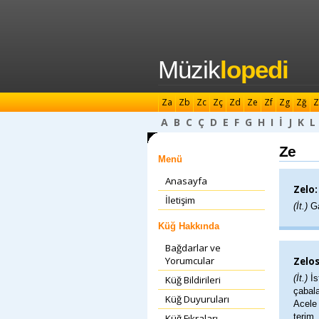
Müzik
lopedi
Za
Zb
Zc
Zç
Zd
Ze
Zf
Zg
Zğ
Z
A
B
C
Ç
D
E
F
G
H
I
İ
J
K
L
Ze
Menü
Anasayfa
Zelo:
İletişim
(İt.)
Ga
Küğ Hakkında
Bağdarlar ve
Yorumcular
Zelos
(İt.)
İs
Küğ Bildirileri
çabala
Küğ Duyuruları
Acele 
terim
Küğ Fıkraları