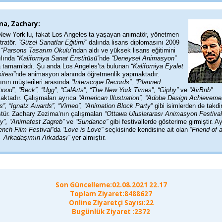
ma, Zachary:
New York’lu, fakat Los Angeles’ta yaşayan animatör, yönetmen
stratör.
“Güzel Sanatlar Eğitimi”
dalında lisans diplomasını 2009
a
“Parsons Tasarım Okulu”
ndan aldı ve yüksek lisans eğitimini
ılında
“Kaliforniya Sanat Enstitüsü”
nde
“Deneysel Animasyon”
a tamamladı. Şu anda Los Angeles’ta bulunan
“Kaliforniya Eyalet
itesi”
nde animasyon alanında öğretmenlik yapmaktadır.
ının müşterileri arasında
“Interscope Records”, “Planned
hood”, “Beck”, “Ugg”, “CalArts”, “The New York Times”, “Giphy”
ve
“AirBnb”
aktadır. Çalışmaları ayrıca
“American Illustration”, “Adobe Design Achieveme
s”, “Ignatz Awards”, “Vimeo”, “Animation Block Party”
gibi isimlerden de takdi
tür. Zachary Zezima’nın çalışmaları
“Ottawa Uluslararası Animasyon Festivali
y”, “Animafest Zagreb”
ve
“Sundance”
gibi festivallerde gösterime girmiştir. A
ench Film Festival”
da
“Love is Love”
seçkisinde kendisine ait olan
“Friend of 
 - Arkadaşımın Arkadaşı”
yer almıştır.
Son Güncelleme:02.08.2021 22.17
Toplam Ziyaret:8488627
Online Ziyaretçi Sayısı:22
Bugünlük Ziyaret :2372