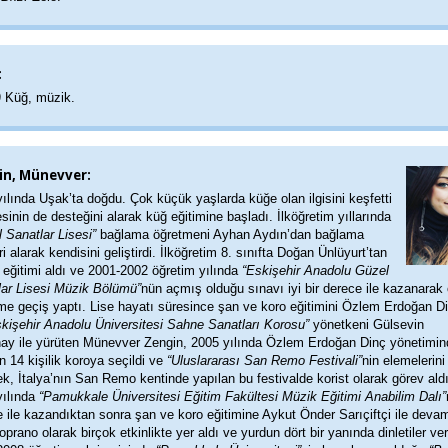
:
)
Küğ, müzik.
in, Münevver:
ılında Uşak’ta doğdu. Çok küçük yaşlarda küğe olan ilgisini keşfetti
esinin de desteğini alarak küğ eğitimine başladı. İlköğretim yıllarında
 Sanatlar Lisesi”
bağlama öğretmeni Ayhan Aydın’dan bağlama
ri alarak kendisini geliştirdi. İlköğretim 8. sınıfta Doğan Ünlüyurt’tan
 eğitimi aldı ve 2001-2002 öğretim yılında
“Eskişehir Anadolu Güzel
lar Lisesi Müzik Bölümü”
nün açmış olduğu sınavı iyi bir derece ile kazanarak 
me geçiş yaptı. Lise hayatı süresince şan ve koro eğitimini Özlem Erdoğan D
skişehir Anadolu Üniversitesi Sahne Sanatları Korosu”
yönetkeni Gülsevin
ay ile yürüten Münevver Zengin, 2005 yılında Özlem Erdoğan Dinç yönetimin
n 14 kişilik koroya seçildi ve
“Uluslararası San Remo Festivali”
nin elemelerini
k, İtalya’nın San Remo kentinde yapılan bu festivalde korist olarak görev aldı
yılında
“Pamukkale Üniversitesi Eğitim Fakültesi Müzik Eğitimi Anabilim Dalı”
 ile kazandıktan sonra şan ve koro eğitimine Aykut Önder Sarıçiftçi ile deva
Soprano olarak birçok etkinlikte yer aldı ve yurdun dört bir yanında dinletiler ver