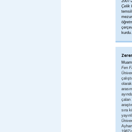
2007-2
Çelik 
temsil
mezun 
öğretm
çerçe
kurdu.
Zere
Muam
Fen Fa
Üniver
çalışt
olara
arası
ayında
çalan
araştı
sıra k
yayınl
Üniver
Ayhan 
1987’