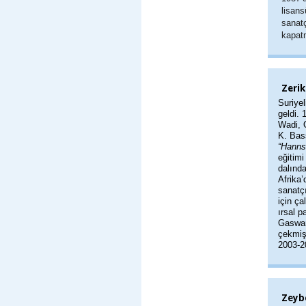
lisans
sanat
kapatm
Zerik
Suriye
geldi. 
Wadi, O
K. Bass
“Hanns
eğitimi
dalınd
Afrika’
sanatç
için ça
ırsal p
Gaswan
çekmiş
2003-2
Zeyb