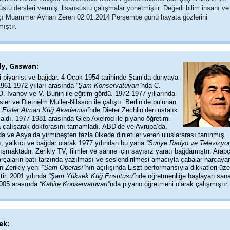
üstü dersleri vermiş, lisansüstü çalışmalar yönetmiştir. Değerli bilim insanı ve
çı Muammer Ayhan Zeren 02.01.2014 Perşembe günü hayata gözlerini
ıştır.
ly, Gaswan:
li piyanist ve bağdar. 4 Ocak 1954 tarihinde Şam’da dünyaya
1961-1972 yılları arasında
“Şam Konservatuvarı”
nda C.
. Ivanov ve V. Bunin ile eğitim gördü. 1972-1977 yıllarında
ler ve Diethelm Muller-Nilsson ile çalıştı. Berlin’de bulunan
 Eisler Alman Küğ Akademisi”
nde Dieter Zechlin’den ustalık
 aldı. 1977-1981 arasında Gleb Axelrod ile piyano öğretimi
a çalışarak doktorasını tamamladı. ABD’de ve Avrupa’da,
da ve Asya’da yirmibeşten fazla ülkede dinletiler veren uluslararası tanınmış
ı, yalkıcı ve bağdar olarak 1977 yılından bu yana
“Suriye Radyo ve Televizyo
lışmaktadır. Zerikly TV, filmler ve sahne için sayısız yaratı bağdamıştır. Arap
arçaların batı tarzında yazılması ve seslendirilmesi amacıyla çabalar harcaya
 Zerikly yeni
“Şam Operası”
nın açılışında Liszt performansıyla dikkatleri üze
tir. 2001 yılında
“Şam Yüksek Küğ Enstitüsü”
nde öğretmenliğe başlayan sana
005 arasında
“Kahire Konservatuvarı”
nda piyano öğretmeni olarak çalışmıştır.
ek: