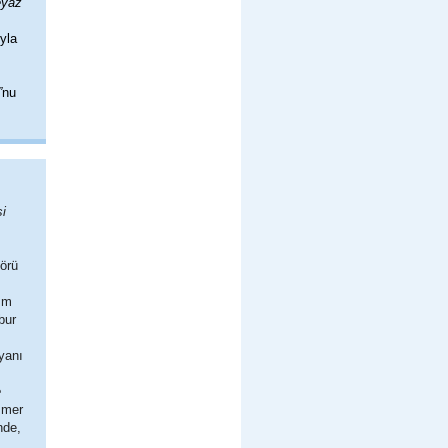
eyaz
yla
”
nu
si
sörü
ım
bur
yanı
e
mmer
nde,