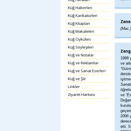
Küğ Haberleri
Küğ Karikatürleri
Zene
Küğ Kitapları
(Mac.
Küğ Makaleleri
Küğ Öyküleri
Küğ Söyleşileri
Zeng
Küğ ve Notalar
1988 y
Küğ ve Reklamlar
ve ail
“Güzel
Küğ ve Sanat Eserleri
dersle
Küğ ve Şiir
işitme
Sanat
Linkler
öğreti
Ziyaret Haritası
ve
“E
Doğan
kurula
geçere
2006 
derece
etti. 