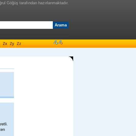
ğrul Göğüş tarafından hazırlanmaktadır.
Zx
Zy
Zz
etli.
ten