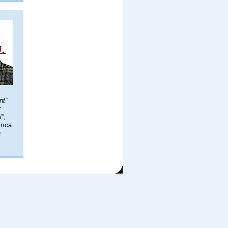
nt”
r
”,
yrıca
a