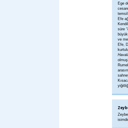
Ege do
cesare
temsil
Efe ağ
Kendil
süre
"
büyük
ve mek
Efe, D
kurtul
Haval
olmuşl
Rumeli
arasın
sahney
Kısaca
yiğitl
Zeyb
Zeybek
isimdir