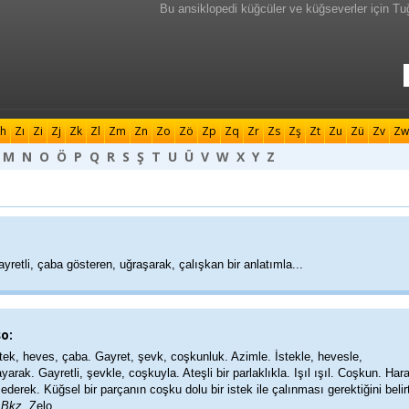
Bu ansiklopedi küğcüler ve küğseverler için Tu
h
Zı
Zi
Zj
Zk
Zl
Zm
Zn
Zo
Zö
Zp
Zq
Zr
Zs
Zş
Zt
Zu
Zü
Zv
Zw
M
N
O
Ö
P
Q
R
S
Ş
T
U
Ü
V
W
X
Y
Z
yretli, çaba gösteren, uğraşarak, çalışkan bir anlatımla...
o:
tek, heves, çaba. Gayret, şevk, coşkunluk. Azimle. İstekle, hevesle,
yarak. Gayretli, şevkle, coşkuyla. Ateşli bir parlaklıkla. Işıl ışıl. Coşkun. Harar
ederek. Küğsel bir parçanın coşku dolu bir istek ile çalınması gerektiğini belir
.
Bkz.
Zelo.