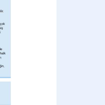
lir.
 çok
miş
i
de
 halk
n
ğin,