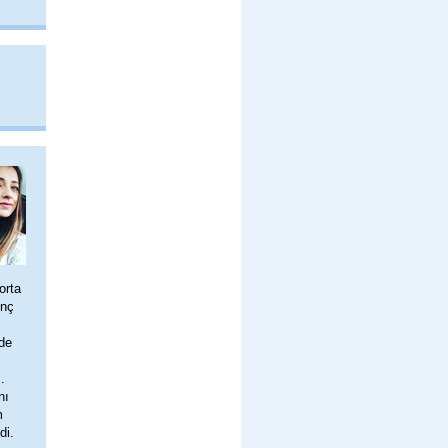
orta
inç
de
.
nı
m
di.