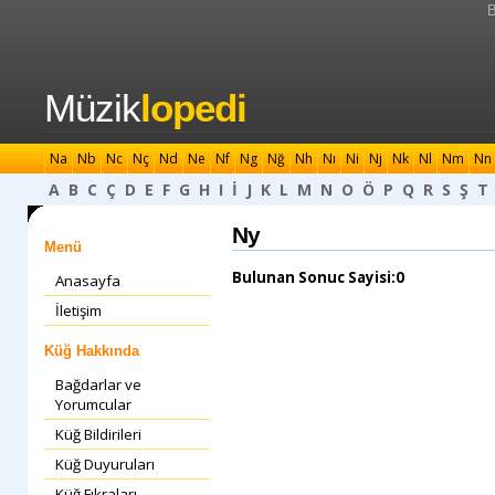
B
Müzik
lopedi
Na
Nb
Nc
Nç
Nd
Ne
Nf
Ng
Nğ
Nh
Nı
Ni
Nj
Nk
Nl
Nm
Nn
A
B
C
Ç
D
E
F
G
H
I
İ
J
K
L
M
N
O
Ö
P
Q
R
S
Ş
T
Ny
Menü
Bulunan Sonuc Sayisi:0
Anasayfa
İletişim
Küğ Hakkında
Bağdarlar ve
Yorumcular
Küğ Bildirileri
Küğ Duyuruları
Küğ Fıkraları