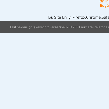
Online
Bugün
Bu Site En İyi Firefox,Chrome,Sa
Telif hakları için şikayetiniz varsa 05432317861 numaralı telefona u