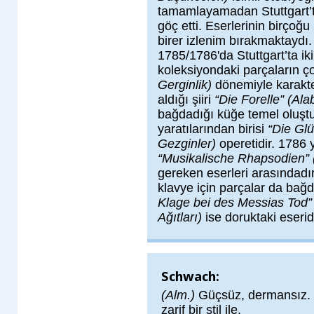
tamamlayamadan Stuttgart’t
göç etti. Eserlerinin birçoğu
birer izlenim bırakmaktaydı
1785/1786'da Stuttgart’ta iki
koleksiyondaki parçaların 
Gerginlik)
dönemiyle karakte
aldığı şiiri
“Die Forelle” (Ala
bağdadığı küğe temel oluştu
yaratılarından birisi
“Die Gl
Gezginler)
operetidir. 1786 
“Musikalische Rhapsodien” 
gereken eserleri arasındadır
klavye için parçalar da bağd
Klage bei des Messias Tod”
Ağıtları)
ise doruktaki eseridi
Schwach:
(Alm.)
Güçsüz, dermansız. Z
zarif bir stil ile.