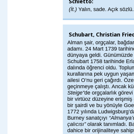
Schietto:
(İt.)
Yalın, sade. Açık sözlü.
Schubart, Christian Fried
Alman şair, orgçalar, bağdar
adamı. 24 Mart 1739 tarihi
dünyaya geldi. Günümüzde 
Schubart 1758 tarihinde Erl
dalında öğrenci oldu. Topl
kurallarına pek uygun yaşama
ailesi O’nu geri çağırdı. Öz
geçinmeye çalıştı. Ancak kü
Steige”
de orgçalarlık görevi
bir virtüoz düzeyine erişmiş
bir şairdi ve bu yönüyle Goeth
1772 yılında Ludwigsburg’da
Burney sanatçıyı
“Almanya’d
çalıcısı”
olarak tanımladı. B
dahice bir orijinaliteye sahip