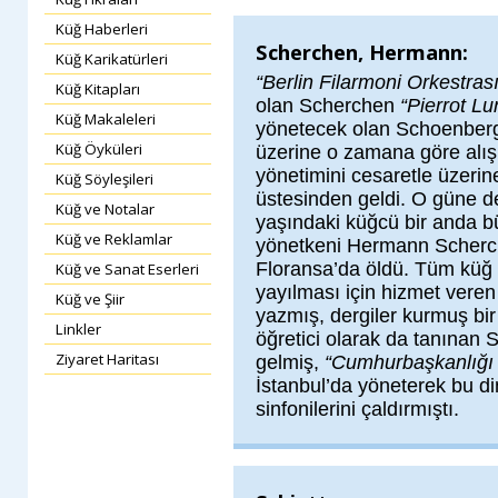
Küğ Haberleri
Scherchen, Hermann:
Küğ Karikatürleri
“Berlin Filarmoni Orkestrası
Küğ Kitapları
olan Scherchen
“Pierrot Lu
Küğ Makaleleri
yönetecek olan Schoenberg
Küğ Öyküleri
üzerine o zamana göre alışı
yönetimini cesaretle üzerine
Küğ Söyleşileri
üstesinden geldi. O güne de
Küğ ve Notalar
yaşındaki küğcü bir anda b
Küğ ve Reklamlar
yönetkeni Hermann Scherc
Floransa’da öldü. Tüm kü
Küğ ve Sanat Eserleri
yayılması için hizmet veren 
Küğ ve Şiir
yazmış, dergiler kurmuş bi
Linkler
öğretici olarak da tanınan 
Ziyaret Haritası
gelmiş,
“Cumhurbaşkanlığı 
İstanbul’da yöneterek bu di
sinfonilerini çaldırmıştı.