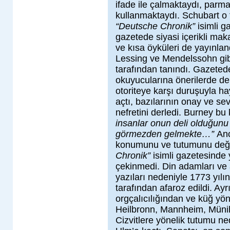
ifade ile çalmaktaydı, parma
kullanmaktaydı. Schubart o 
“Deutsche Chronik”
isimli g
gazetede siyasi içerikli makal
ve kısa öyküleri de yayınlan
Lessing ve Mendelssohn gibi 
tarafından tanındı. Gazeted
okuyucularına önerilerde de
otoriteye karşı duruşuyla h
açtı, bazılarının onay ve se
nefretini derledi. Burney bu
insanlar onun deli olduğunu
görmezden gelmekte…”
Anc
konumunu ve tutumunu değişt
Chronik”
isimli gazetesinde
çekinmedi. Din adamları ve 
yazıları nedeniyle 1773 yılın
tarafından afaroz edildi. Ay
orgçalıcılığından ve küğ yön
Heilbronn, Mannheim, Münih 
Cizvitlere yönelik tutumu n