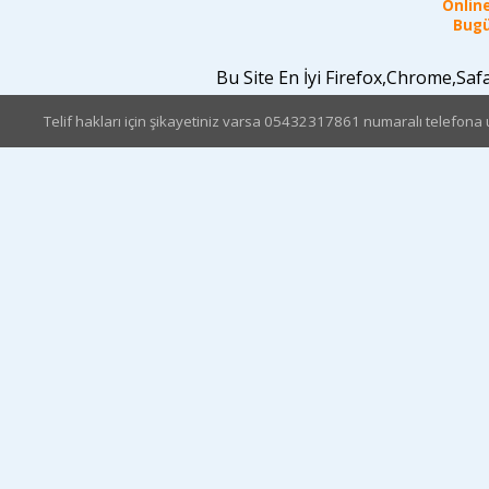
Online
Bugü
Bu Site En İyi Firefox,Chrome,Sa
Telif hakları için şikayetiniz varsa 05432317861 numaralı telefona u