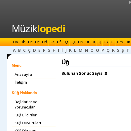
B
Müzik
lopedi
Üa
Üb
Üc
Üç
Üd
Üe
Üf
Üg
Üğ
Üh
Üı
Üi
Üj
Ük
Ül
Üm
Ün
A
B
C
Ç
D
E
F
G
H
I
İ
J
K
L
M
N
O
Ö
P
Q
R
S
Ş
T
Üğ
Menü
Bulunan Sonuc Sayisi:0
Anasayfa
İletişim
Küğ Hakkında
Bağdarlar ve
Yorumcular
Küğ Bildirileri
Küğ Duyuruları
Küğ Fıkraları