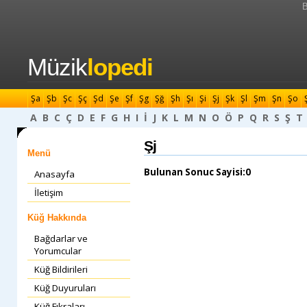
B
Müzik
lopedi
Şa
Şb
Şc
Şç
Şd
Şe
Şf
Şg
Şğ
Şh
Şı
Şi
Şj
Şk
Şl
Şm
Şn
Şo
A
B
C
Ç
D
E
F
G
H
I
İ
J
K
L
M
N
O
Ö
P
Q
R
S
Ş
T
Şj
Menü
Bulunan Sonuc Sayisi:0
Anasayfa
İletişim
Küğ Hakkında
Bağdarlar ve
Yorumcular
Küğ Bildirileri
Küğ Duyuruları
Küğ Fıkraları