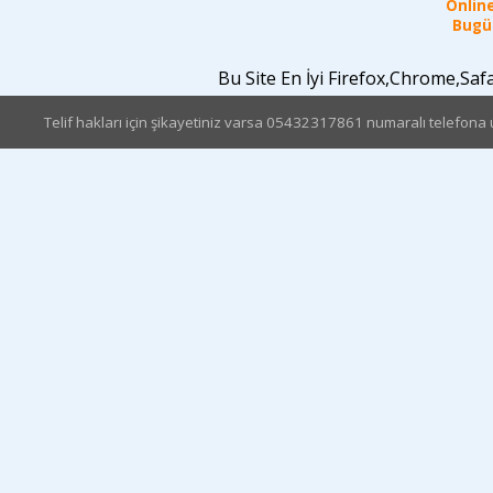
Online
Bugün
Bu Site En İyi Firefox,Chrome,Sa
Telif hakları için şikayetiniz varsa 05432317861 numaralı telefona u