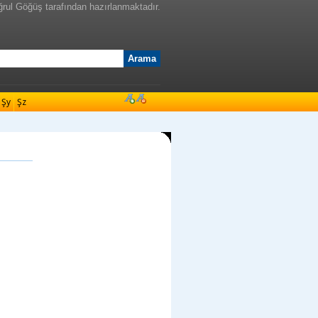
ğrul Göğüş tarafından hazırlanmaktadır.
Şy
Şz