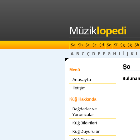
Müzik
lopedi
Şa
Şb
Şc
Şç
Şd
Şe
Şf
Şg
Şğ
Şh
A
B
C
Ç
D
E
F
G
H
I
İ
J
K
L
Şo
Menü
Bulunan
Anasayfa
İletişim
Küğ Hakkında
Bağdarlar ve
Yorumcular
Küğ Bildirileri
Küğ Duyuruları
Küğ Fıkraları