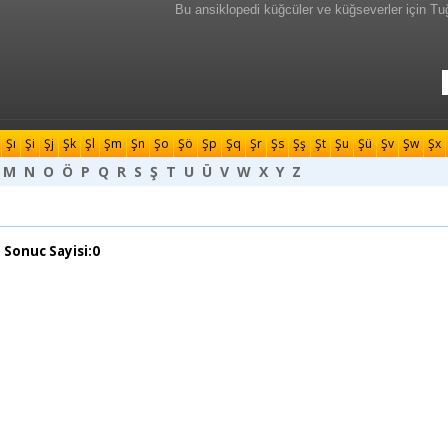
Bu ansiklopedi küğcüler ve küğseverler için Tu
Şı
Şi
Şj
Şk
Şl
Şm
Şn
Şo
Şö
Şp
Şq
Şr
Şs
Şş
Şt
Şu
Şü
Şv
Şw
Şx
M
N
O
Ö
P
Q
R
S
Ş
T
U
Ü
V
W
X
Y
Z
 Sonuc Sayisi:0