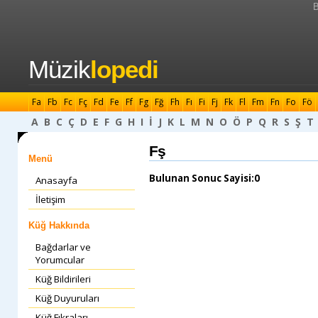
B
Müzik
lopedi
Fa
Fb
Fc
Fç
Fd
Fe
Ff
Fg
Fğ
Fh
Fı
Fi
Fj
Fk
Fl
Fm
Fn
Fo
Fö
A
B
C
Ç
D
E
F
G
H
I
İ
J
K
L
M
N
O
Ö
P
Q
R
S
Ş
T
Fş
Menü
Bulunan Sonuc Sayisi:0
Anasayfa
İletişim
Küğ Hakkında
Bağdarlar ve
Yorumcular
Küğ Bildirileri
Küğ Duyuruları
Küğ Fıkraları