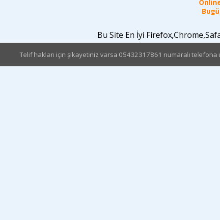
Online
Bugün
Bu Site En İyi Firefox,Chrome,Sa
Telif hakları için şikayetiniz varsa 05432317861 numaralı telefona u