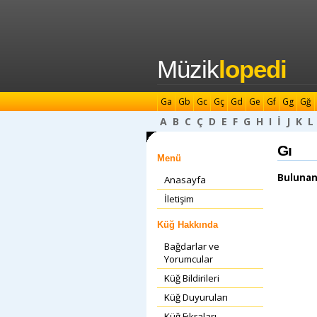
Müzik
lopedi
Ga
Gb
Gc
Gç
Gd
Ge
Gf
Gg
Gğ
A
B
C
Ç
D
E
F
G
H
I
İ
J
K
L
Gı
Menü
Bulunan
Anasayfa
İletişim
Küğ Hakkında
Bağdarlar ve
Yorumcular
Küğ Bildirileri
Küğ Duyuruları
Küğ Fıkraları