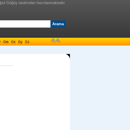
ğrul Göğüş tarafından hazırlanmaktadır.
v
Gw
Gx
Gy
Gz