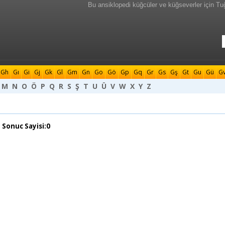
Bu ansiklopedi küğcüler ve küğseverler için Tu
Gh
Gı
Gi
Gj
Gk
Gl
Gm
Gn
Go
Gö
Gp
Gq
Gr
Gs
Gş
Gt
Gu
Gü
G
M
N
O
Ö
P
Q
R
S
Ş
T
U
Ü
V
W
X
Y
Z
 Sonuc Sayisi:0