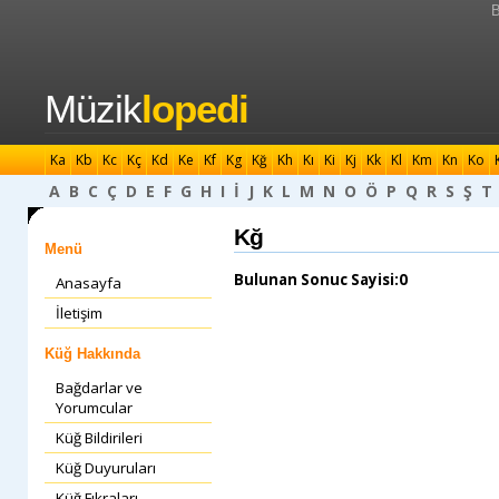
B
Müzik
lopedi
Ka
Kb
Kc
Kç
Kd
Ke
Kf
Kg
Kğ
Kh
Kı
Ki
Kj
Kk
Kl
Km
Kn
Ko
A
B
C
Ç
D
E
F
G
H
I
İ
J
K
L
M
N
O
Ö
P
Q
R
S
Ş
T
Kğ
Menü
Bulunan Sonuc Sayisi:0
Anasayfa
İletişim
Küğ Hakkında
Bağdarlar ve
Yorumcular
Küğ Bildirileri
Küğ Duyuruları
Küğ Fıkraları