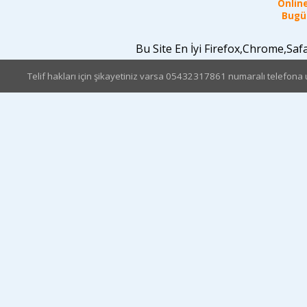
Online
Bugün
Bu Site En İyi Firefox,Chrome,Sa
Telif hakları için şikayetiniz varsa 05432317861 numaralı telefona u