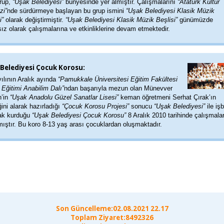
grup,
“Uşak Belediyesi”
bünyesinde yer almıştır. Çalışmalarını
“Atatürk Kültür
zi”
nde sürdürmeye başlayan bu grup ismini
“Uşak Belediyesi Klasik Müzik
i”
olarak değiştirmiştir.
“Uşak Belediyesi Klasik Müzik Beşlisi”
günümüzde
sız olarak çalışmalarına ve etkinliklerine devam etmektedir.
Belediyesi Çocuk Korosu:
ılının Aralık ayında
“Pamukkale Üniversitesi Eğitim Fakültesi
Eğitimi Anabilim Dalı”
ndan başarıyla mezun olan Münevver
n’in
“Uşak Anadolu Güzel Sanatlar Lisesi”
keman öğretmeni Serhat Çırak’ın
ini alarak hazırladığı
“Çocuk Korosu Projesi”
sonucu
“Uşak Belediyesi”
ile işbi
ak kurduğu
“Uşak Belediyesi Çocuk Korosu”
8 Aralık 2010 tarihinde çalışmala
ıştır. Bu koro 8-13 yaş arası çocuklardan oluşmaktadır.
Son Güncelleme:02.08.2021 22.17
Toplam Ziyaret:8492326