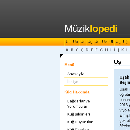
Müzik
lopedi
Ua
Ub
Uc
Uç
Ud
Ue
Uf
Ug
Uğ
A
B
C
Ç
D
E
F
G
H
I
İ
J
K
L
Uş
Menü
Anasayfa
Uşak
İletişim
Beşlis
Uşak i
Küğ Hakkında
öğretm
bunun 
Bağdarlar ve
2013 y
Yorumcular
viyol
Küğ Bildirileri
almışl
çok et
Küğ Duyuruları
Merke
Küğ Fıkraları