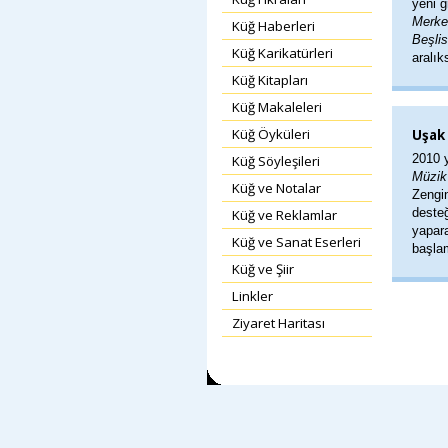
yeni 
Merke
Küğ Haberleri
Beşlis
Küğ Karikatürleri
aralık
Küğ Kitapları
Küğ Makaleleri
Küğ Öyküleri
Uşak 
2010 y
Küğ Söyleşileri
Müzik 
Küğ ve Notalar
Zengi
desteğ
Küğ ve Reklamlar
yapar
Küğ ve Sanat Eserleri
başlam
Küğ ve Şiir
Linkler
Ziyaret Haritası