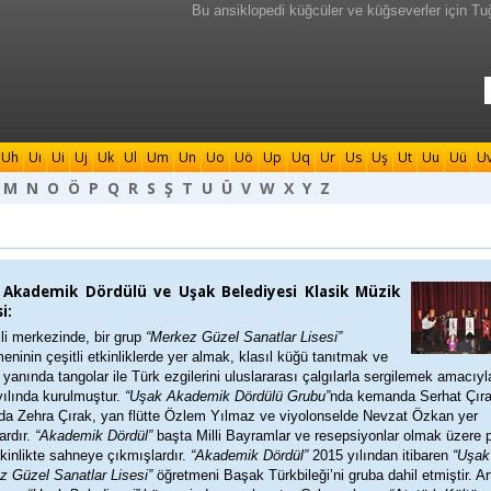
Bu ansiklopedi küğcüler ve küğseverler için Tu
Uh
Uı
Ui
Uj
Uk
Ul
Um
Un
Uo
Uö
Up
Uq
Ur
Us
Uş
Ut
Uu
Uü
U
M
N
O
Ö
P
Q
R
S
Ş
T
U
Ü
V
W
X
Y
Z
 Akademik Dördülü ve Uşak Belediyesi Klasik Müzik
i:
li merkezinde, bir grup
“Merkez Güzel Sanatlar Lisesi”
eninin çeşitli etkinliklerde yer almak, klasıl küğü tanıtmak ve
yanında tangolar ile Türk ezgilerini uluslararası çalgılarla sergilemek amacıyl
ılında kurulmuştur.
“Uşak Akademik Dördülü Grubu”
nda kemanda Serhat Çıra
ada Zehra Çırak, yan flütte Özlem Yılmaz ve viyolonselde Nevzat Özkan yer
ardır.
“Akademik Dördül”
başta Milli Bayramlar ve resepsiyonlar olmak üzere 
kinlikte sahneye çıkmışlardır.
“Akademik Dördül”
2015 yılından itibaren
“Uşak
z Güzel Sanatlar Lisesi”
öğretmeni Başak Türkbileği’ni gruba dahil etmiştir. Ar