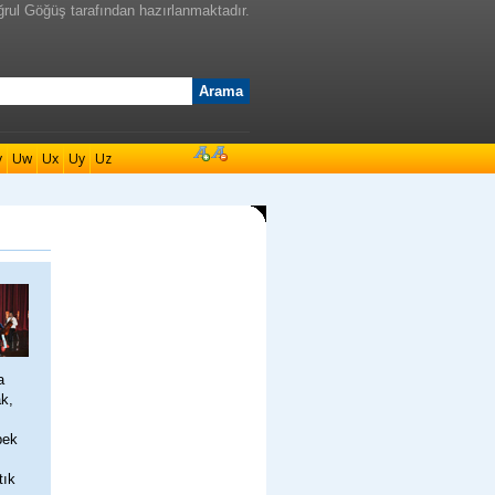
ğrul Göğüş tarafından hazırlanmaktadır.
v
Uw
Ux
Uy
Uz
a
k,
pek
tık