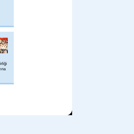
rliği
rına