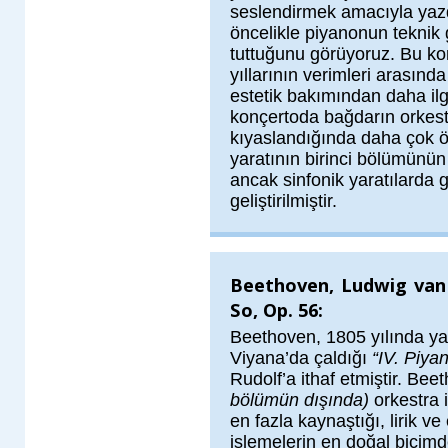
seslendirmek amacıyla yazd
öncelikle piyanonun teknik 
tuttuğunu görüyoruz. Bu kon
yıllarının verimleri arasınd
estetik bakımından daha il
konçertoda bağdarın orkestra
kıyaslandığında daha çok ön
yaratının birinci bölümünü
ancak sinfonik yaratılarda g
geliştirilmiştir.
Beethoven, Ludwig van 
So, Op. 56:
Beethoven, 1805 yılında yaz
Viyana’da çaldığı
“IV. Piya
Rudolf’a ithaf etmiştir. Be
bölümün dışında)
orkestra i
en fazla kaynaştığı, lirik ve
işlemelerin en doğal biçimde