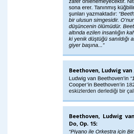
zafer önlenemeyecektir. Ni
sona erer. Tanınmış küğbil
şunları yazmaktadır:
“Beeth
bir ulusun simgesidir. O’nu
düşüncenin ölümüdür. Beet
altında ezilen insanlığın ka
ki yenik düştüğü sanıldığı a
giyer başına...”
Beethoven, Ludwig van /
Ludwig van Beethoven’in
“
Cooper’in Beethoven’in
182
eskizlerden derlediği bir ça
Beethoven, Ludwig van
Do, Op. 15:
“Piyano ile Orkestra için Bi