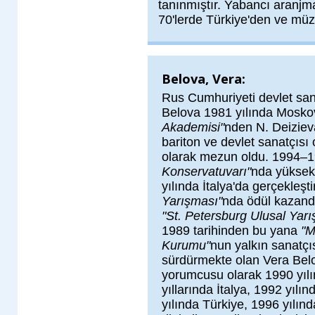
tanınmıştır. Yabancı aranjm
70'lerde Türkiye'den ve müz
Belova, Vera:
Rus Cumhuriyeti devlet san
Belova 1981 yılında Mosk
Akademisi"
nden N. Deizie
bariton ve devlet sanatçısı
olarak mezun oldu. 1994–1
Konservatuvarı"
nda yüksek 
yılında İtalya'da gerçekleşti
Yarışması"
nda ödül kazand
"St. Petersburg Ulusal Yarı
1989 tarihinden bu yana
"M
Kurumu"
nun yalkın sanatçı
sürdürmekte olan Vera Belov
yorumcusu olarak 1990 yıl
yıllarında İtalya, 1992 yılı
yılında Türkiye, 1996 yılın