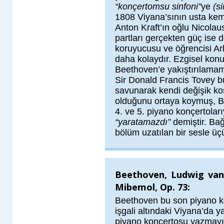
“konçertomsu sinfoni”
ye
(s
1808 Viyana’sının usta kema
Anton Kraft’ın oğlu Nicolau
partları gerçekten güç ise 
koruyucusu ve öğrencisi Ar
daha kolaydır. Ezgisel konu
Beethoven’e yakıştırılamamış
Sir Donald Francis Tovey b
savunarak kendi değişik koş
olduğunu ortaya koymuş,
4. ve 5. piyano konçertola
“yaratamazdı”
demiştir. Ba
bölüm uzatılan bir sesle ü
Beethoven, Ludwig van
Mibemol, Op. 73:
Beethoven bu son piyano k
işgali altındaki Viyana’da y
piyano konçertosu yazmayı