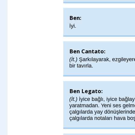
Ben:
İyi.
Ben Cantato:
(İt.)
Şarkılayarak, ezgileyere
bir tavırla.
Ben Legato:
(İt.)
İyice bağlı, iyice bağl
yaratmadan. Yeni ses gelm
çalgılarda yay dönüşlerind
çalgılarda notaları hava b