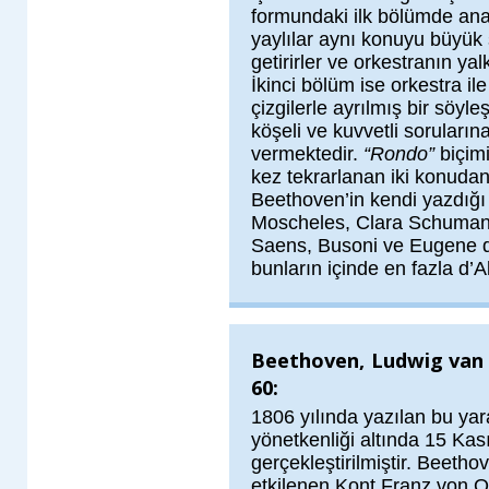
formundaki ilk bölümde an
yaylılar aynı konuyu büyük 
getirirler ve orkestranın yal
İkinci bölüm ise orkestra il
çizgilerle ayrılmış bir söyle
köşeli ve kuvvetli soruların
vermektedir.
“Rondo”
biçimi
kez tekrarlanan iki konudan
Beethoven’in kendi yazdığ
Moscheles, Clara Schumann
Saens, Busoni ve Eugene d’
bunların içinde en fazla d’Alb
Beethoven, Ludwig van /
60:
1806 yılında yazılan bu yara
yönetkenliği altında 15 Ka
gerçekleştirilmiştir. Beetho
etkilenen Kont Franz von O