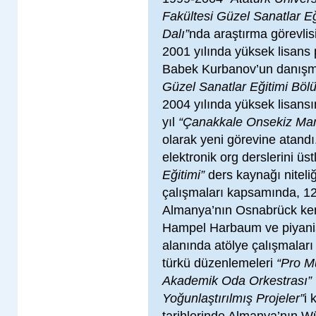
Fakültesi Güzel Sanatlar E
Dalı”
nda araştırma görevlis
2001 yılında yüksek lisans
Babek Kurbanov’un danış
Güzel Sanatlar Eğitimi Böl
2004 yılında yüksek lisansın
yıl
“Çanakkale Onsekiz Mart
olarak yeni görevine atandı
elektronik org derslerini üs
Eğitimi”
ders kaynağı niteliğ
çalışmaları kapsamında, 12
Almanya’nın Osnabrück ken
Hampel Harbaum ve piyanis
alanında atölye çalışmaları
türkü düzenlemeleri
“Pro M
Akademik Oda Orkestrası”
Yoğunlaştırılmış Projeler”
i