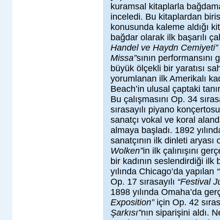
kuramsal kitaplarla bağdama
inceledi. Bu kitaplardan bir
konusunda kaleme aldığı kit
bağdar olarak ilk başarılı ç
Handel ve Haydn Cemiyeti
Missa”
sının performansını 
büyük ölçekli bir yaratısı s
yorumlanan ilk Amerikalı ka
Beach’in ulusal çaptaki tanın
Bu çalışmasını Op. 34 sıras
sırasayılı piyano konçertosu
sanatçı vokal ve koral alan
almaya başladı. 1892 yılın
sanatçının ilk dinleti aryası
Wolken”
in ilk çalınışını gerç
bir kadının seslendirdiği il
yılında Chicago’da yapılan
Op. 17 sırasayılı
“Festival J
1898 yılında Omaha’da gerç
Exposition”
için Op. 42 sıras
Şarkısı”
nın siparişini aldı.