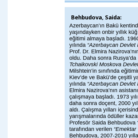
Behbudova, Saida:
Azerbaycan’ın Bakü kentind
yaşındayken onbir yıllık kü
eğitimi almaya başladı. 196
yılında
“Azerbaycan Devlet 
Prof. Dr. Elmira Nazirova’nı
oldu. Daha sonra Rusya’da
Tchaikovski Moskova Devlet
Milshtein’in sınıfında eğiti
Kiev’de ve Bakü’de çeşitli ya
yılında
“Azerbaycan Devlet 
Elmira Nazirova’nın asistan
çalışmaya başladı. 1973 yılı
daha sonra doçent, 2000 yıl
aldı. Çalışma yılları içerisi
yarışmalarında ödüller kazan
Profesör Saida Behbudova
tarafından verilen
“Emektar
Behbudova, 2007-2010 yılla