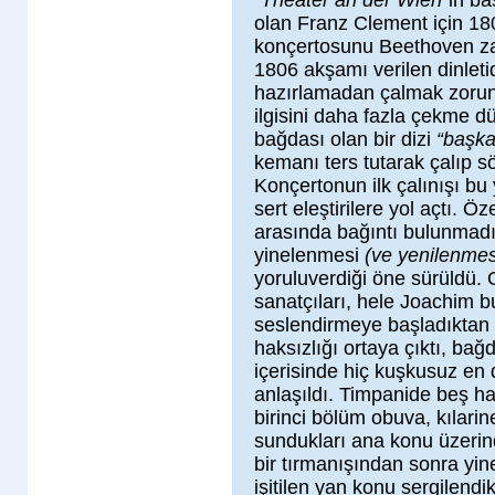
“Theater an der Wien”
in ba
olan Franz Clement için 180
konçertosunu Beethoven za
1806 akşamı verilen dinleti
hazırlamadan çalmak zorunda
ilgisini daha fazla çekme d
bağdası olan bir dizi
“başk
kemanı ters tutarak çalıp 
Konçertonun ilk çalınışı bu
sert eleştirilere yol açtı. Ö
arasında bağıntı bulunmadı
yinelenmesi
(ve yenilenmes
yoruluverdiği öne sürüldü.
sanatçıları, hele Joachim bu
seslendirmeye başladıktan s
haksızlığı ortaya çıktı, bağ
içerisinde hiç kuşkusuz en 
anlaşıldı. Timpanide beş haf
birinci bölüm obuva, kılari
sundukları ana konu üzerin
bir tırmanışından sonra yine
işitilen yan konu sergilend