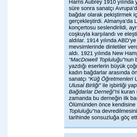
Harris Aubrey 1910 yılında y
süre sonra sanatçı Avrupa’
bağdar olarak pekiştirmek iç
gerçekleştirdi. Almanya’da L
konçertosu seslendirildi, ayrı
coşkuyla karşılandı ve eleş
aldılar. 1914 yılında ABD’ye
mevsimlerinde dinletiler ver
aldı. 1921 yılında New Ham
“MacDowell Topluluğu”
nun 
yazdığı eserlerin büyük çoğ
kadın bağdarlar arasında ö
sanatçı
“Küğ Öğretmenleri 
Ulusal Birliği”
ile işbirliği y
Bağdarlar Derneği”
ni kuran
zamanda bu derneğin ilk baş
Ölümünden önce kendisine ai
Topluluğu”
na devredilmesini
tarihinde sonsuzluğa göç ett