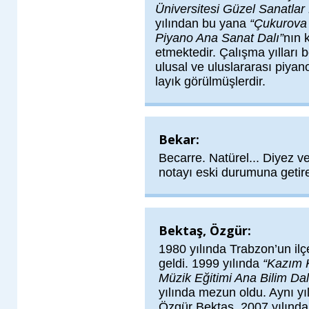
Üniversitesi Güzel Sanatla
yılından bu yana
“Çukurova 
Piyano Ana Sanat Dalı”
nın 
etmektedir. Çalışma yılları b
ulusal ve uluslararası piya
layık görülmüşlerdir.
Bekar:
Becarre. Natürel... Diyez 
notayı eski durumuna getire
Bektaş, Özgür:
1980 yılında Trabzon’un il
geldi. 1999 yılında
“Kazım K
Müzik Eğitimi Ana Bilim Dal
yılında mezun oldu. Aynı yı
Özgür Bektaş, 2007 yılınd