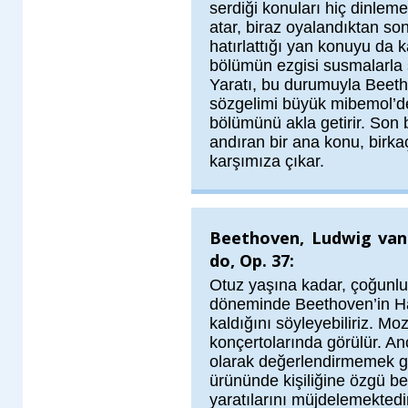
serdiği konuları hiç dinlem
atar, biraz oyalandıktan son
hatırlattığı yan konuyu da 
bölümün ezgisi susmalarla s
Yaratı, bu durumuyla Beetho
sözgelimi büyük mibemol’den
bölümünü akla getirir. So
andıran bir ana konu, birka
karşımıza çıkar.
Beethoven, Ludwig van 
do, Op. 37:
Otuz yaşına kadar, çoğunlukl
döneminde Beethoven’in Hay
kaldığını söyleyebiliriz. Moz
konçertolarında görülür. Anc
olarak değerlendirmemek g
ürününde kişiliğine özgü bel
yaratılarını müjdelemektedir