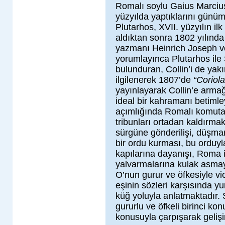
Romalı soylu Gaius Marcius
yüzyılda yaptıklarını günümü
Plutarhos, XVII. yüzyılın 
aldıktan sonra 1802 yılınd
yazmanı Heinrich Joseph von
yorumlayınca Plutarhos ile 
bulunduran, Collin’i de ya
ilgilenerek 1807’de
“Coriola
yayınlayarak Collin’e armağ
ideal bir kahramanı betim
açımlığında Romalı komuta
tribunları ortadan kaldırma
sürgüne gönderilişi, düşma
bir ordu kurması, bu orduyl
kapılarına dayanışı, Roma i
yalvarmalarına kulak asmayı
O’nun gurur ve öfkesiyle vi
eşinin sözleri karşısında
küğ yoluyla anlatmaktadır. 
gururlu ve öfkeli birinci konu
konusuyla çarpışarak gelişir