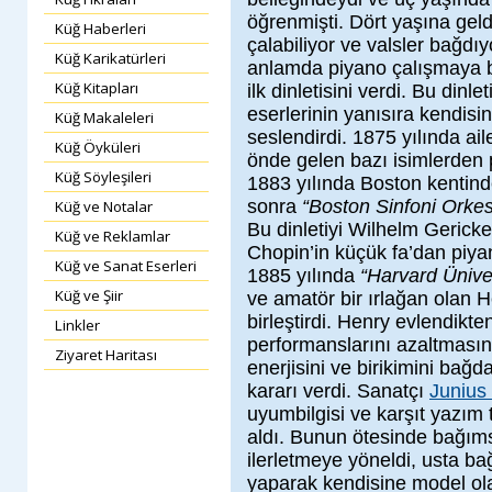
öğrenmişti. Dört yaşına geldi
Küğ Haberleri
çalabiliyor ve valsler bağdıy
Küğ Karikatürleri
anlamda piyano çalışmaya b
Küğ Kitapları
ilk dinletisini verdi. Bu din
eserlerinin yanısıra kendisi
Küğ Makaleleri
seslendirdi. 1875 yılında ai
Küğ Öyküleri
önde gelen bazı isimlerden p
Küğ Söyleşileri
1883 yılında Boston kentinde 
sonra
“Boston Sinfoni Orkes
Küğ ve Notalar
Bu dinletiyi Wilhelm Geric
Küğ ve Reklamlar
Chopin’in küçük fa’dan piya
Küğ ve Sanat Eserleri
1885 yılında
“Harvard Üniver
Küğ ve Şiir
ve amatör bir ırlağan olan 
birleştirdi. Henry evlendik
Linkler
performanslarını azaltmasını
Ziyaret Haritası
enerjisini ve birikimini ba
kararı verdi. Sanatçı
Junius 
uyumbilgisi ve karşıt yazım t
aldı. Bunun ötesinde bağımsı
ilerletmeye yöneldi, usta bağ
yaparak kendisine model ola