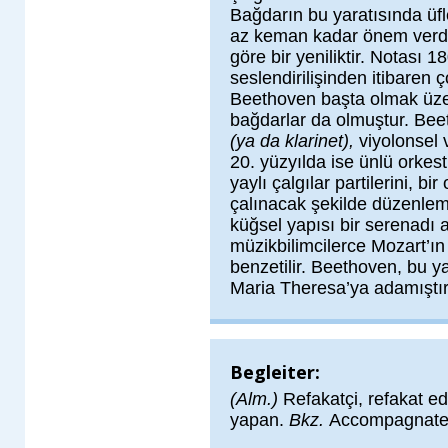
Bağdarın bu yaratısında üfle
az keman kadar önem verdiğ
göre bir yeniliktir. Notası 1
seslendirilişinden itibaren ç
Beethoven başta olmak üze
bağdarlar da olmuştur. Bee
(ya da klarinet),
viyolonsel 
20. yüzyılda ise ünlü orkes
yaylı çalgılar partilerini, b
çalınacak şekilde düzenlemi
küğsel yapısı bir serenadı a
müzikbilimcilerce Mozart’ı
benzetilir. Beethoven, bu y
Maria Theresa’ya adamıştır
Begleiter:
(Alm.)
Refakatçi, refakat ede
yapan.
Bkz.
Accompagnateur