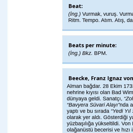
Beat:
(İng.)
Vurmak, vuruş. Vurma
Ritm. Tempo. Atım. Atış, dar
Beats per minute:
(İng.) Bkz.
BPM.
Beecke, Franz Ignaz von
Alman bağdar. 28 Ekim 1733
nehrine kıyısı olan Bad Wi
dünyaya geldi. Sanatçı,
“Zol
“Bavyera Süvari Alayı”
nda a
yaptı ve bu sırada
“Yedi Yıl
olarak yer aldı. Gösterdiği ya
yüzbaşılığa yükseltildi. Vo
olağanüstü becerisi ve hızı 