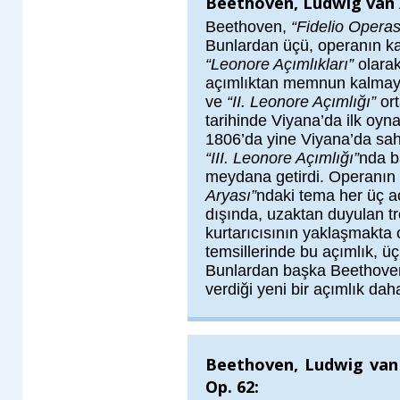
Beethoven, Ludwig van /
Beethoven,
“Fidelio Operas
Bunlardan üçü, operanın k
“Leonore Açımlıkları”
olarak
açımlıktan memnun kalmayan
ve
“II. Leonore Açımlığı”
ort
tarihinde Viyana’da ilk oyna
1806’da yine Viyana’da sa
“III. Leonore Açımlığı”
nda b
meydana getirdi. Operanın 
Aryası”
ndaki tema her üç aç
dışında, uzaktan duyulan t
kurtarıcısının yaklaşmakta
temsillerinde bu açımlık, 
Bunlardan başka Beethoven
verdiği yeni bir açımlık dah
Beethoven, Ludwig van /
Op. 62: