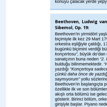
konuyu çalacak yerde yepye
Beethoven, Ludwig van 
Sibemol, Op. 19:
Beethoven’in yirmidört yaş
biçimiyle ilk kez 29 Mart 1
orkestra eşliğiyle çaldığı,
bugünkü biçimini verdiği b
konçertosu”,
büyük do’dan 
sanatçının buna neden
“2.
bulduğu bilinmemektedir.
“
yazdığı
“Konçertoya sadece
çünkü daha önce de yazdığım
saymıyorum”
yollu sözlerin
Beethoven’in başlangıçta 
özellikle ilk ve son bölümle
akışlı orta bölümü ise gele
gösterir. Birinci bölüm, ork
girişiyle başlar. Piyano ne