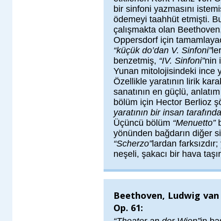
bir sinfoni yazmasını istemi
ödemeyi taahhüt etmişti. Bu
çalışmakta olan Beethoven, 
Oppersdorf için tamamlaya
“küçük do’dan V. Sinfoni”
le
benzetmiş,
“IV. Sinfoni”
nin 
Yunan mitolojisindeki ince y
Özellikle yaratının lirik kar
sanatının en güçlü, anlatım 
bölüm için Hector Berlioz ş
yaratının bir insan tarafın
Üçüncü bölüm
“Menuetto”
b
yönünden bağdarın diğer si
“Scherzo”
lardan farksızdır
neşeli, şakacı bir hava taşır
Beethoven, Ludwig van
Op. 61: