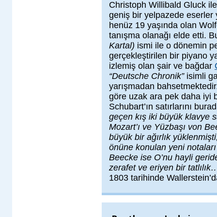
Christoph Willibald Gluck ile
geniş bir yelpazede eserler
henüz 19 yaşında olan Wol
tanışma olanağı elde etti. Bu
Kartal)
ismi ile o dönemin 
gerçekleştirilen bir piyano 
izlemiş olan şair ve bağdar
“Deutsche Chronik”
isimli 
yarışmadan bahsetmektedir.
göre uzak ara pek daha iyi b
Schubart’ın satırlarını bura
geçen kış iki büyük klavye 
Mozart’ı ve Yüzbaşı von Beec
büyük bir ağırlık yüklenmişt
önüne konulan yeni notalar
Beecke ise O’nu hayli geride
zerafet ve eriyen bir tatlılı
1803 tarihinde Wallerstein’d