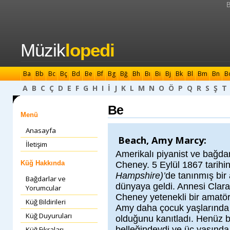
B
Müzik
lopedi
Ba
Bb
Bc
Bç
Bd
Be
Bf
Bg
Bğ
Bh
Bı
Bi
Bj
Bk
Bl
Bm
Bn
B
A
B
C
Ç
D
E
F
G
H
I
İ
J
K
L
M
N
O
Ö
P
Q
R
S
Ş
T
Be
Menü
Anasayfa
Beach, Amy Marcy:
İletişim
Amerikalı piyanist ve bağdar
Küğ Hakkında
Cheney. 5 Eylül 1867 tarih
Hampshire)’
de tanınmış bir
Bağdarlar ve
dünyaya geldi. Annesi Cla
Yorumcular
Cheney yetenekli bir amatör 
Küğ Bildirileri
Amy daha çocuk yaşlarında 
Küğ Duyuruları
olduğunu kanıtladı. Henüz bi
belleğindeydi ve üç yaşınd
Küğ Fıkraları