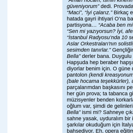
“Aman hocam, ismin kirlen
güveniyorum”
dedi. Provad
“Maci”, “İyi çalarız.”
Birkaç e
hatada gayri ihtiyari O’na
partisyona…
“Acaba ben mi
“Sen mi yazıyorsun? İyi, afe
“İstanbul Radyosu’nda 10 s
Aslar Orkestraları'nın solist
sesimden tanırlar.”
Gençliği
Bella”
derler bana. Duygulu 
Hapşuda hep beraber hapşırı
diyorlar benim için. O güne 
pantolon
(kendi kreasyonu
(bale hocama teşekkürler),
parçalarımdan başkasını pek
her gün prova; ta tabanca 
müzisyenler benden korkarla
oğlum var, şimdi de gelinle
Bella”
ismi mi? Sahneye çık
sahne yasak, uyduralım bir is
şarkılar okuduğum için İtal
bahsediyor. Eh, opera eğitim