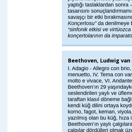
yaptığı taslaklardan sonra
tasarısını sonuçlandırmamış
savaşçı bir etki bırakması
Konçertosu”
da denilmeye b
“sinfonik etkisi ve virtüozc
konçertolarının da imparato
Beethoven, Ludwig van /
I. Adagio - Allegro con brio,
menuetto, IV. Tema con vari
molto e vivace, VI. Andante
Beethoven’ın 29 yaşındayke
seslendirilen yaylı ve üfleme
taraftan klasıl döneme bağl
kendi küğ dilini ortaya koydu
korno, fagot, keman, viyola
yazılmış olan bu küğ, hıza i
Beethoven’ın yaylı çalgılar
çalgılar dördülleri olmak üz