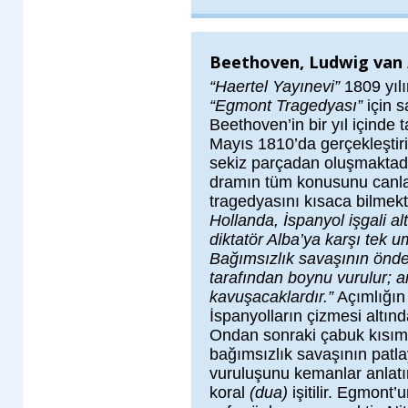
Beethoven, Ludwig van /
“Haertel Yayınevi”
1809 yıl
“Egmont Tragedyası”
için s
Beethoven’in bir yıl içinde t
Mayıs 1810’da gerçekleştir
sekiz parçadan oluşmaktad
dramın tüm konusunu canlan
tragedyasını kısaca bilmek
Hollanda, İspanyol işgali al
diktatör Alba’ya karşı tek
Bağımsızlık savaşının önd
tarafından boynu vurulur; a
kavuşacaklardır.”
Açımlığın 
İspanyolların çizmesi altınd
Ondan sonraki çabuk kısım 
bağımsızlık savaşının patl
vuruluşunu kemanlar anlatır
koral
(dua)
işitilir. Egmont