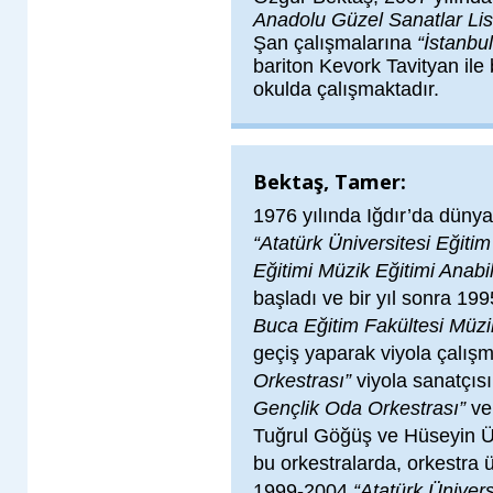
Anadolu Güzel Sanatlar Lis
Şan çalışmalarına
“İstanbu
bariton Kevork Tavityan ile 
okulda çalışmaktadır.
Bektaş, Tamer:
1976 yılında Iğdır’da dünya
“Atatürk Üniversitesi Eğiti
Eğitimi Müzik Eğitimi Anabi
başladı ve bir yıl sonra 199
Buca Eğitim Fakültesi Müzik
geçiş yaparak viyola çalış
Orkestrası”
viyola sanatçısı
Gençlik Oda Orkestrası”
v
Tuğrul Göğüş ve Hüseyin Ün
bu orkestralarda, orkestra ü
1999-2004
“Atatürk Üniver