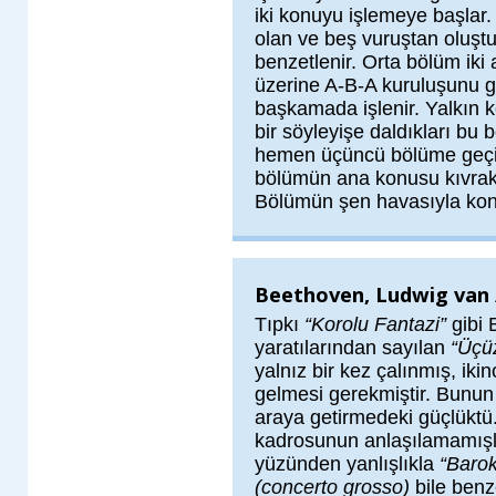
iki konuyu işlemeye başlar.
olan ve beş vuruştan oluştur
benzetlenir. Orta bölüm iki
üzerine A-B-A kuruluşunu gö
başkamada işlenir. Yalkın k
bir söyleyişe daldıkları b
hemen üçüncü bölüme geçil
bölümün ana konusu kıvrak b
Bölümün şen havasıyla konç
Beethoven, Ludwig van 
Tıpkı
“Korolu Fantazi”
gibi
yaratılarından sayılan
“Üçü
yalnız bir kez çalınmış, ikin
gelmesi gerekmiştir. Bunun 
araya getirmedeki güçlüktü
kadrosunun anlaşılamamışlığ
yüzünden yanlışlıkla
“Baro
(concerto grosso)
bile benze