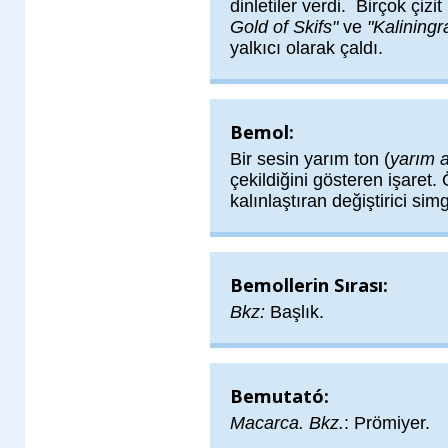
dinletiler verdi. Birçok çiz
Gold of Skifs"
ve
"Kaliningr
yalkıcı olarak çaldı.
Bemol:
Bir sesin yarım ton (
yarım 
çekildiğini gösteren işaret
kalınlaştıran değiştirici sim
Bemollerin Sırası:
Bkz:
Başlık.
Bemutató:
Macarca. Bkz.
: Prömiyer.