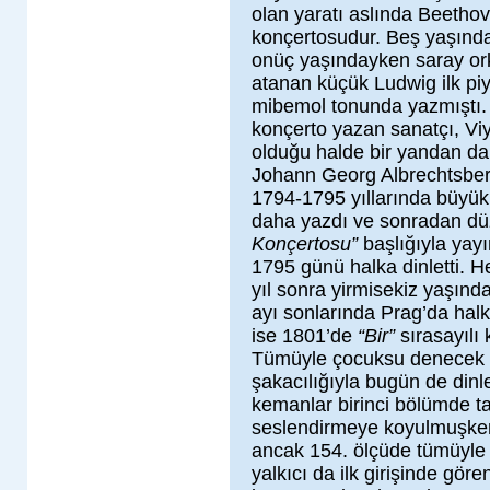
olan yaratı aslında Beetho
konçertosudur. Beş yaşınday
onüç yaşındayken saray ork
atanan küçük Ludwig ilk pi
mibemol tonunda yazmıştı. 
konçerto yazan sanatçı, Viy
olduğu halde bir yandan da
Johann Georg Albrechtsber
1794-1795 yıllarında büyük
daha yazdı ve sonradan dü
Konçertosu”
başlığıyla yay
1795 günü halka dinletti. 
yıl sonra yirmisekiz yaşında
ayı sonlarında Prag’da halk
ise 1801’de
“Bir”
sırasayılı 
Tümüyle çocuksu denecek k
şakacılığıyla bugün de dinl
kemanlar birinci bölümde t
seslendirmeye koyulmuşken
ancak 154. ölçüde tümüyle
yalkıcı da ilk girişinde gö