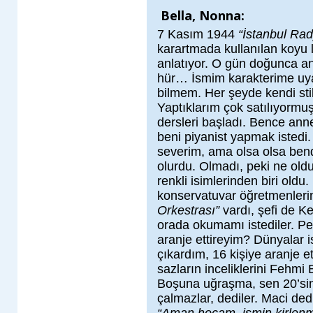
Bella, Nonna:
7 Kasım 1944
“İstanbul Ra
karartmada kullanılan koyu la
anlatıyor. O gün doğunca 
hür… İsmim karakterime uyar.
bilmem. Her şeyde kendi stili
Yaptıklarım çok satılıyormu
dersleri başladı. Bence ann
beni piyanist yapmak istedi
severim, ama olsa olsa ben
olurdu. Olmadı, peki ne old
renkli isimlerinden biri oldu.
konservatuvar öğretmenleri
Orkestrası”
vardı, şefi de Ke
orada okumamı istediler. Pe
aranje ettireyim? Dünyalar i
çıkardım, 16 kişiye aranje e
sazların inceliklerini Fehm
Boşuna uğraşma, sen 20’sind
çalmazlar, dediler. Maci ded