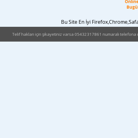
Online
Bugün
Bu Site En İyi Firefox,Chrome,Sa
Telif hakları için şikayetiniz varsa 05432317861 numaralı telefona u