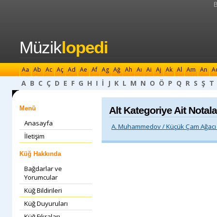
B
Müzik
lopedi
Aa
Ab
Ac
Aç
Ad
Ae
Af
Ag
Ağ
Ah
Aı
Ai
Aj
Ak
Al
Am
An
A
A
B
C
Ç
D
E
F
G
H
I
İ
J
K
L
M
N
O
Ö
P
Q
R
S
Ş
T
Menü
Alt Kategoriye Ait Notala
Anasayfa
A. Muhammedov / Küçük Çam Ağacı 
İletişim
Küğ Hakkında
Bağdarlar ve
Yorumcular
Küğ Bildirileri
Küğ Duyuruları
Küğ Fıkraları