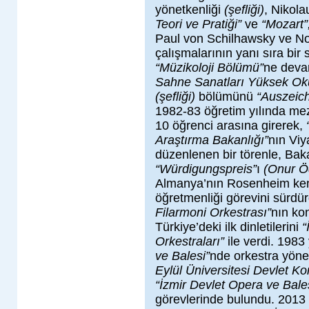
yönetkenliği
(şefliği)
, Nikol
Teori ve Pratiği”
ve
“Mozart”
Paul von Schilhawsky ve No
çalışmalarının yanı sıra bir
“Müzikoloji Bölümü”
ne deva
Sahne Sanatları Yüksek Ok
(şefliği)
bölümünü
“Auszeic
1982-83 öğretim yılında mez
10 öğrenci arasına girerek,
Araştırma Bakanlığı”
nın Viy
düzenlenen bir törenle, Ba
“Würdigungspreis”
ı
(Onur Ö
Almanya’nın Rosenheim ken
öğretmenliği görevini sürdü
Filarmoni Orkestrası”
nın ko
Türkiye’deki ilk dinletilerini
“
Orkestraları”
ile verdi. 1983
ve Balesi”
nde orkestra yöne
Eylül Üniversitesi Devlet Ko
“İzmir Devlet Opera ve Bale
görevlerinde bulundu. 2013 