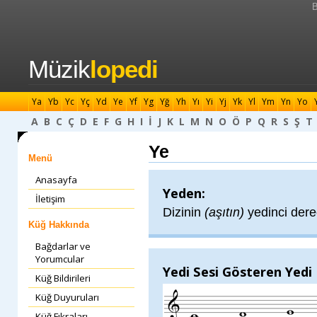
B
Müzik
lopedi
Ya
Yb
Yc
Yç
Yd
Ye
Yf
Yg
Yğ
Yh
Yı
Yi
Yj
Yk
Yl
Ym
Yn
Yo
A
B
C
Ç
D
E
F
G
H
I
İ
J
K
L
M
N
O
Ö
P
Q
R
S
Ş
T
Ye
Menü
Anasayfa
Yeden:
İletişim
Dizinin
(aşıtın)
yedinci dere
Küğ Hakkında
Bağdarlar ve
Yorumcular
Yedi Sesi Gösteren Yedi
Küğ Bildirileri
Küğ Duyuruları
Küğ Fıkraları