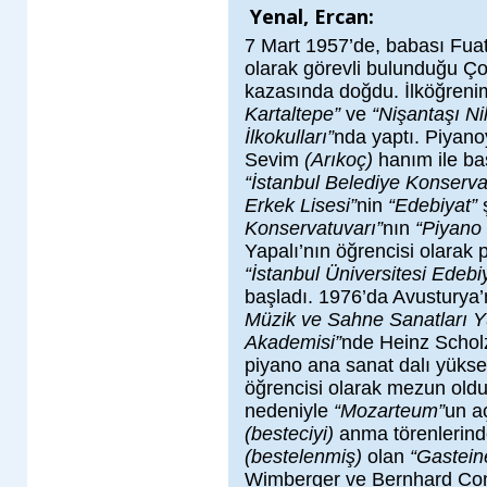
Yenal, Ercan:
7 Mart 1957’de, babası Fua
olarak görevli bulunduğu Ç
kazasında doğdu. İlköğreni
Kartaltepe”
ve
“Nişantaşı Ni
İlkokulları”
nda yaptı. Piyan
Sevim
(Arıkoç)
hanım ile ba
“İstanbul Belediye Konserva
Erkek Lisesi”
nin
“Edebiyat”
ş
Konservatuvarı”
nın
“Piyano
Yapalı’nın öğrencisi olarak 
“İstanbul Üniversitesi Edebi
başladı. 1976’da Avusturya’
Müzik ve Sahne Sanatları 
Akademisi”
nde Heinz Scholz 
piyano ana sanat dalı yüks
öğrencisi olarak mezun old
nedeniyle
“Mozarteum”
un a
(besteciyi)
anma törenlerind
(bestelenmiş)
olan
“Gastein
Wimberger ve Bernhard Conz