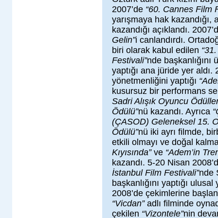
2007’de
“60. Cannes Film F
yarışmaya hak kazandığı, 
kazandığı açıklandı. 2007’
Gelin”
i canlandırdı. Ortado
biri olarak kabul edilen
“31.
Festivali”
nde başkanlığını ü
yaptığı ana jüride yer aldı.
yönetmenliğini yaptığı
“Ade
kusursuz bir performans se
Sadri Alışık Oyuncu Ödüller
Ödülü”
nü kazandı. Ayrıca
“
(ÇASOD) Geleneksel 15. Oy
Ödülü”
nü iki ayrı filmde, bi
etkili olmayı ve doğal kal
Kıyısında”
ve
“Adem’in Tren
kazandı. 5-20 Nisan 2008’
İstanbul Film Festivali”
nde 
başkanlığını yaptığı ulusal 
2008’de çekimlerine başlan
“Vicdan”
adlı filminde oyn
çekilen
“Vizontele”
nin devam