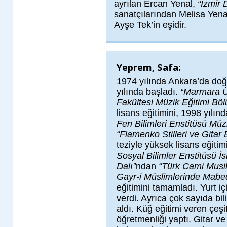
ayrılan Ercan Yenal,
“İzmir 
sanatçılarından Melisa Yena
Ayşe Tek’in eşidir.
Yeprem, Safa:
1974 yılında Ankara’da doğ
yılında başladı.
“Marmara Ün
Fakültesi Müzik Eğitimi Bö
lisans eğitimini, 1998 yılın
Fen Bilimleri Enstitüsü Müzi
“Flamenko Stilleri ve Gitar E
teziyle yüksek lisans eğitim
Sosyal Bilimler Enstitüsü İs
Dalı”
ndan
“Türk Cami Musik
Gayr-i Müslimlerinde Mabed
eğitimini tamamladı. Yurt iç
verdi. Ayrıca çok sayıda bil
aldı. Küğ eğitimi veren çeşi
öğretmenliği yaptı. Gitar v