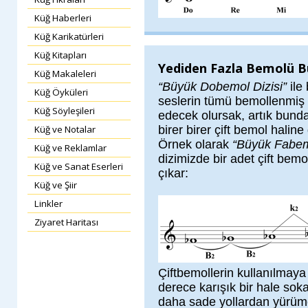
Küğ Haberleri
Küğ Karikatürleri
Küğ Kitapları
Yediden Fazla Bemolü Bu
Küğ Makaleleri
“Büyük Dobemol Dizisi”
ile
Küğ Öyküleri
seslerin tümü bemollenmiş 
Küğ Söyleşileri
edecek olursak, artık bunda
Küğ ve Notalar
birer birer çift bemol hali
Örnek olarak
“Büyük Fabemo
Küğ ve Reklamlar
dizimizde bir adet çift be
Küğ ve Sanat Eserleri
çıkar:
Küğ ve Şiir
Linkler
Ziyaret Haritası
Çiftbemollerin kullanılmay
derece karışık bir hale so
daha sade yollardan yürümek