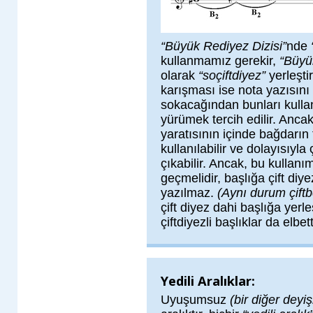
“Büyük Rediyez Dizisi”
nde
kullanmamız gerekir,
“Büyü
olarak
“soçiftdiyez”
yerleştir
karışması ise nota yazısını
sokacağından bunları kull
yürümek tercih edilir. Anca
yaratısının içinde bağdarın 
kullanılabilir ve dolayısıyla 
çıkabilir. Ancak, bu kullanım
geçmelidir, başlığa çift diy
yazılmaz.
(Aynı durum çift
çift diyez dahi başlığa yerle
çiftdiyezli başlıklar da elbe
Yedili Aralıklar:
Uyuşumsuz
(bir diğer deyi