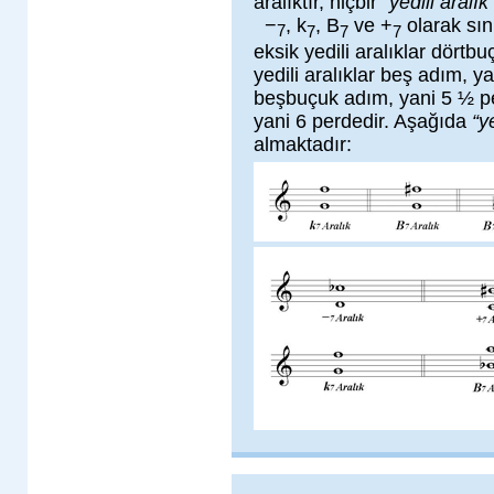
aralıktır, hiçbir
“yedili aralık
−
, k
, B
ve +
olarak sını
7
7
7
7
eksik yedili aralıklar dört
yedili aralıklar beş adım, ya
beşbuçuk adım, yani 5 ½ perd
yani 6 perdedir. Aşağıda
“y
almaktadır: