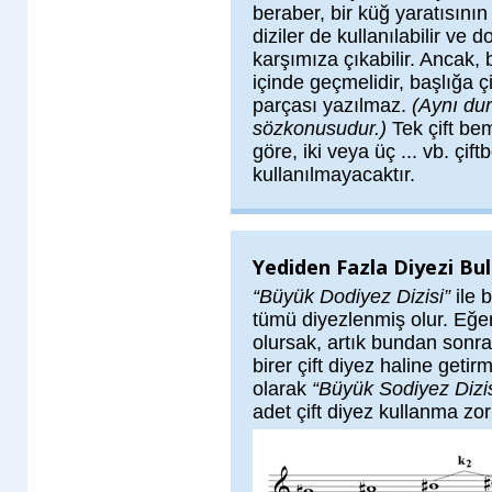
beraber, bir küğ yaratısının
diziler de kullanılabilir ve d
karşımıza çıkabilir. Ancak, 
içinde geçmelidir, başlığa ç
parçası yazılmaz.
(Aynı dur
sözkonusudur.)
Tek çift be
göre, iki veya üç ... vb. çif
kullanılmayacaktır.
Yediden Fazla Diyezi Bul
“Büyük Dodiyez Dizisi”
ile 
tümü diyezlenmiş olur. Eğe
olursak, artık bundan sonrak
birer çift diyez haline get
olarak
“Büyük Sodiyez Dizis
adet çift diyez kullanma zo