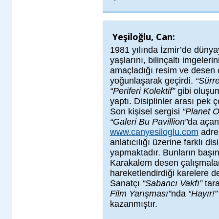
Yeşiloğlu, Can:
1981 yılında İzmir’de dünyay
yaşlarını, bilinçaltı imgele
amaçladığı resim ve desen ç
yoğunlaşarak geçirdi.
“Sürre
“Periferi Kolektif”
gibi oluşum
yaptı. Disiplinler arası pek 
Son kişisel sergisi
“Planet 
“Galeri Bu Pavillion”
da açan 
www.canyesiloglu.com
adres
anlatıcılığı üzerine farklı di
yapmaktadır. Bunların başın
Karakalem desen çalışmaları
hareketlendirdiği karelere d
Sanatçı
“Sabancı Vakfı”
tar
Film Yarışması”
nda
“Hayır!
kazanmıştır.