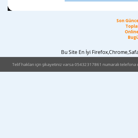
Son Günce
Topla
Online
Bugü
Bu Site En İyi Firefox,Chrome,Sa
Telif hakları için şikayetiniz varsa 05432317861 numaralı telefona u