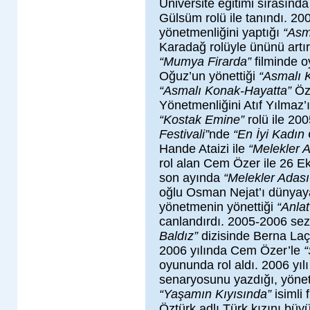
Üniversite eğitimi sırasında
Gülsüm rolü ile tanındı. 20
yönetmenliğini yaptığı
“Asm
Karadağ rolüyle ününü artır
“Mumya Firarda”
filminde o
Oğuz’un yönettiği
“Asmalı 
“Asmalı Konak-Hayatta”
Özc
Yönetmenliğini Atıf Yılmaz’
“Kostak Emine”
rolü ile 200
Festivali”
nde
“En İyi Kadın
Hande Ataizi ile
“Melekler 
rol alan Cem Özer ile 26 Ek
son ayında
“Melekler Adası
oğlu Osman Nejat’ı dünyaya
yönetmenin yönettiği
“Anlat
canlandırdı. 2005-2006 s
Baldız”
dizisinde Berna Laçi
2006 yılında Cem Özer’le
oyununda rol aldı. 2006 yılı
senaryosunu yazdığı, yönett
“Yaşamın Kıyısında”
isimli 
Öztürk adlı Türk kızını büyü