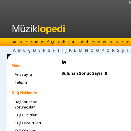
B
Müzik
lopedi
Ia
Ib
Ic
Iç
Id
Ie
If
Ig
Iğ
Ih
Iı
Ii
Ij
Ik
Il
Im
In
Io
Iö
Ip
Iq
Ir
A
B
C
Ç
D
E
F
G
H
I
İ
J
K
L
M
N
O
Ö
P
Q
R
S
Ş
T
Ie
Menü
Bulunan Sonuc Sayisi:0
Anasayfa
İletişim
Küğ Hakkında
Bağdarlar ve
Yorumcular
Küğ Bildirileri
Küğ Duyuruları
Küğ Fıkraları