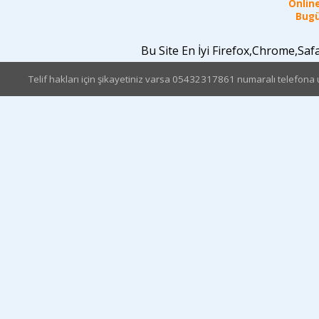
Online
Bugü
Bu Site En İyi Firefox,Chrome,Sa
Telif hakları için şikayetiniz varsa 05432317861 numaralı telefona u