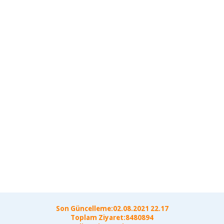
Son Güncelleme:02.08.2021 22.17
Toplam Ziyaret:8480894