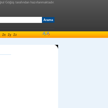
ğrul Göğüş tarafından hazırlanmaktadır.
Zx
Zy
Zz