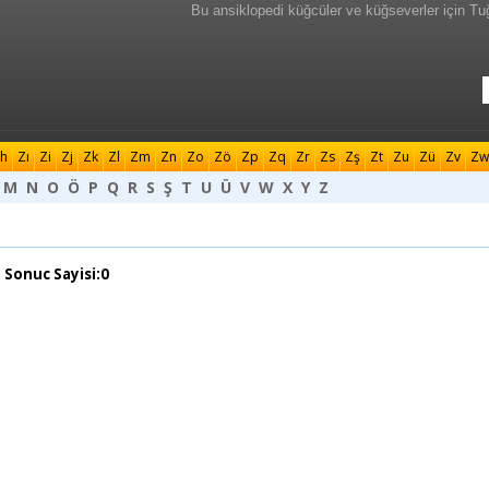
Bu ansiklopedi küğcüler ve küğseverler için Tu
h
Zı
Zi
Zj
Zk
Zl
Zm
Zn
Zo
Zö
Zp
Zq
Zr
Zs
Zş
Zt
Zu
Zü
Zv
Zw
M
N
O
Ö
P
Q
R
S
Ş
T
U
Ü
V
W
X
Y
Z
 Sonuc Sayisi:0