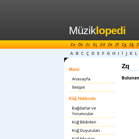
Müzik
lopedi
Za
Zb
Zc
Zç
Zd
Ze
Zf
Zg
Zğ
Z
A
B
C
Ç
D
E
F
G
H
I
İ
J
K
L
Zq
Menü
Bulunan
Anasayfa
İletişim
Küğ Hakkında
Bağdarlar ve
Yorumcular
Küğ Bildirileri
Küğ Duyuruları
Küğ Fıkraları