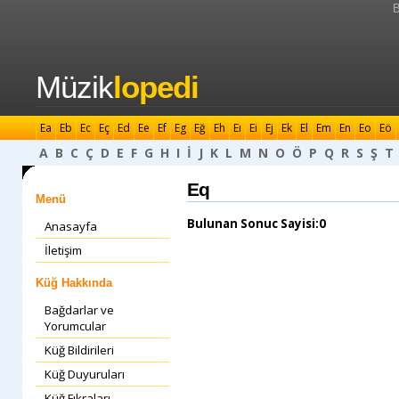
B
Müzik
lopedi
Ea
Eb
Ec
Eç
Ed
Ee
Ef
Eg
Eğ
Eh
Eı
Ei
Ej
Ek
El
Em
En
Eo
Eö
A
B
C
Ç
D
E
F
G
H
I
İ
J
K
L
M
N
O
Ö
P
Q
R
S
Ş
T
Eq
Menü
Bulunan Sonuc Sayisi:0
Anasayfa
İletişim
Küğ Hakkında
Bağdarlar ve
Yorumcular
Küğ Bildirileri
Küğ Duyuruları
Küğ Fıkraları