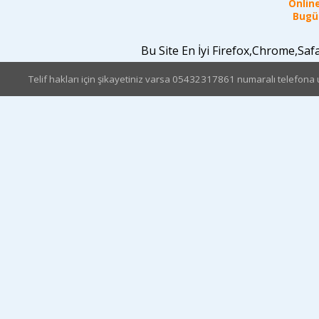
Online
Bugün
Bu Site En İyi Firefox,Chrome,Sa
Telif hakları için şikayetiniz varsa 05432317861 numaralı telefona u