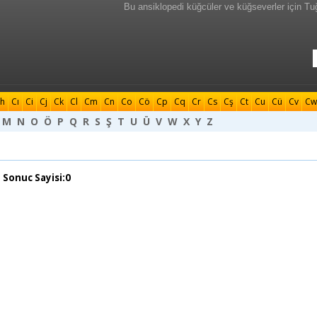
Bu ansiklopedi küğcüler ve küğseverler için Tu
h
Cı
Ci
Cj
Ck
Cl
Cm
Cn
Co
Cö
Cp
Cq
Cr
Cs
Cş
Ct
Cu
Cü
Cv
Cw
M
N
O
Ö
P
Q
R
S
Ş
T
U
Ü
V
W
X
Y
Z
 Sonuc Sayisi:0