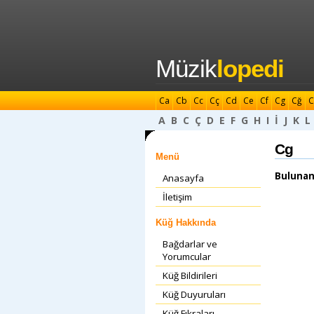
Müzik
lopedi
Ca
Cb
Cc
Cç
Cd
Ce
Cf
Cg
Cğ
C
A
B
C
Ç
D
E
F
G
H
I
İ
J
K
L
Cg
Menü
Bulunan
Anasayfa
İletişim
Küğ Hakkında
Bağdarlar ve
Yorumcular
Küğ Bildirileri
Küğ Duyuruları
Küğ Fıkraları