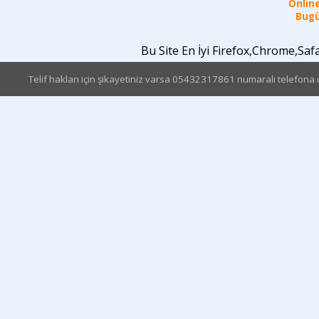
Online
Bugü
Bu Site En İyi Firefox,Chrome,Sa
Telif hakları için şikayetiniz varsa 05432317861 numaralı telefona u