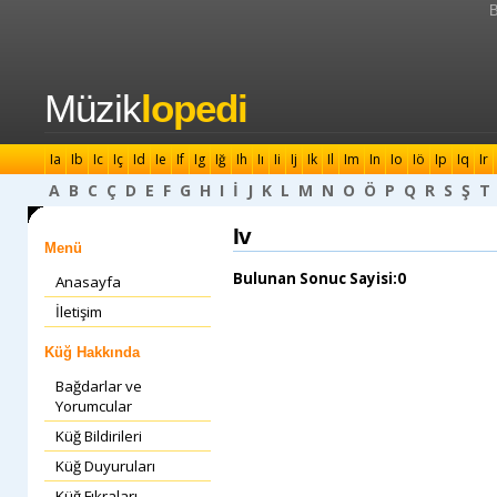
B
Müzik
lopedi
Ia
Ib
Ic
Iç
Id
Ie
If
Ig
Iğ
Ih
Iı
Ii
Ij
Ik
Il
Im
In
Io
Iö
Ip
Iq
Ir
A
B
C
Ç
D
E
F
G
H
I
İ
J
K
L
M
N
O
Ö
P
Q
R
S
Ş
T
Iv
Menü
Bulunan Sonuc Sayisi:0
Anasayfa
İletişim
Küğ Hakkında
Bağdarlar ve
Yorumcular
Küğ Bildirileri
Küğ Duyuruları
Küğ Fıkraları