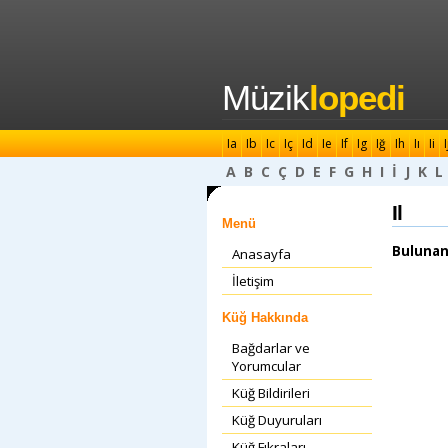
Müzik
lopedi
Ia
Ib
Ic
Iç
Id
Ie
If
Ig
Iğ
Ih
Iı
Ii
I
A
B
C
Ç
D
E
F
G
H
I
İ
J
K
L
Il
Menü
Bulunan
Anasayfa
İletişim
Küğ Hakkında
Bağdarlar ve
Yorumcular
Küğ Bildirileri
Küğ Duyuruları
Küğ Fıkraları