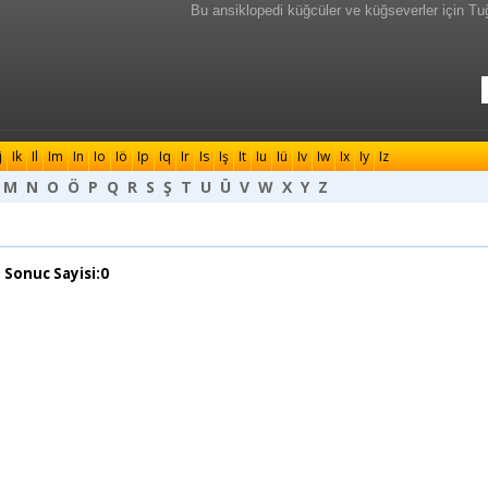
Bu ansiklopedi küğcüler ve küğseverler için Tu
j
Ik
Il
Im
In
Io
Iö
Ip
Iq
Ir
Is
Iş
It
Iu
Iü
Iv
Iw
Ix
Iy
Iz
M
N
O
Ö
P
Q
R
S
Ş
T
U
Ü
V
W
X
Y
Z
 Sonuc Sayisi:0