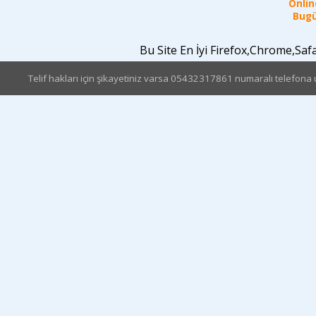
Online
Bugü
Bu Site En İyi Firefox,Chrome,Sa
Telif hakları için şikayetiniz varsa 05432317861 numaralı telefona u