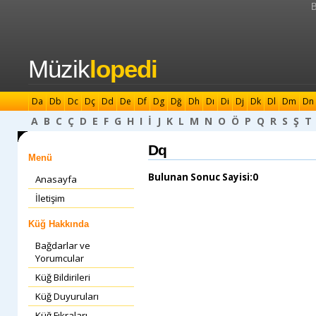
B
Müzik
lopedi
Da
Db
Dc
Dç
Dd
De
Df
Dg
Dğ
Dh
Dı
Di
Dj
Dk
Dl
Dm
Dn
A
B
C
Ç
D
E
F
G
H
I
İ
J
K
L
M
N
O
Ö
P
Q
R
S
Ş
T
Dq
Menü
Bulunan Sonuc Sayisi:0
Anasayfa
İletişim
Küğ Hakkında
Bağdarlar ve
Yorumcular
Küğ Bildirileri
Küğ Duyuruları
Küğ Fıkraları