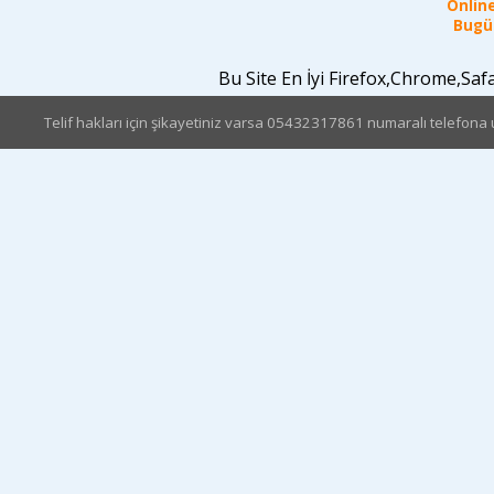
Online
Bugün
Bu Site En İyi Firefox,Chrome,Sa
Telif hakları için şikayetiniz varsa 05432317861 numaralı telefona u