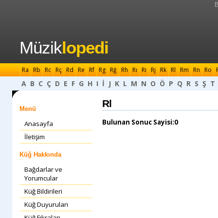
B
Müzik
lopedi
Ra
Rb
Rc
Rç
Rd
Re
Rf
Rg
Rğ
Rh
Rı
Ri
Rj
Rk
Rl
Rm
Rn
Ro
A
B
C
Ç
D
E
F
G
H
I
İ
J
K
L
M
N
O
Ö
P
Q
R
S
Ş
T
Rl
Menü
Bulunan Sonuc Sayisi:0
Anasayfa
İletişim
Küğ Hakkında
Bağdarlar ve
Yorumcular
Küğ Bildirileri
Küğ Duyuruları
Küğ Fıkraları