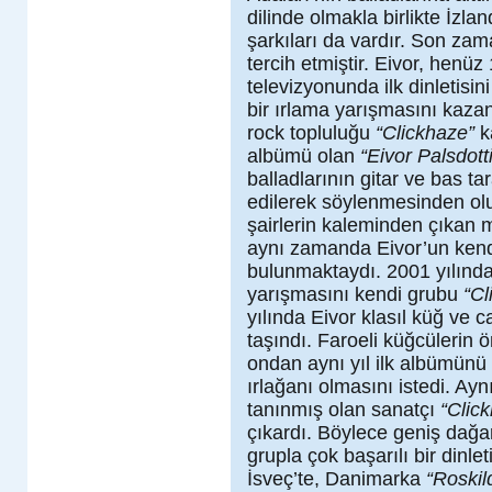
dilinde olmakla birlikte İz
şarkıları da vardır. Son zam
tercih etmiştir. Eivor, henü
televizyonunda ilk dinletisin
bir ırlama yarışmasını kazan
rock topluluğu
“Clickhaze”
k
albümü olan
“Eivor Palsdotti
balladlarının gitar ve bas tar
edilerek söylenmesinden olu
şairlerin kaleminden çıkan
aynı zamanda Eivor’un kendi
bulunmaktaydı. 2001 yılında
yarışmasını kendi grubu
“Cl
yılında Eivor klasıl küğ ve
taşındı. Faroeli küğcülerin 
ondan aynı yıl ilk albümünü
ırlağanı olmasını istedi. Aynı
tanınmış olan sanatçı
“Clic
çıkardı. Böylece geniş dağar
grupla çok başarılı bir dinle
İsveç’te, Danimarka
“Roskil