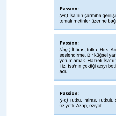
Passion:
(Fr.)
İsa’nın çarmıha geriliş
temalı metinler üzerine bağ
Passion:
(İng.)
İhtiras, tutku. Hırs. A
seslendirme. Bir küğsel yar
yorumlamak. Hazreti İsa'nın
Hz. İsa'nın çektiği acıyı b
adı.
Passion:
(Fr.)
Tutku, ihtiras. Tutkulu
eziyetli. Azap, eziyet.