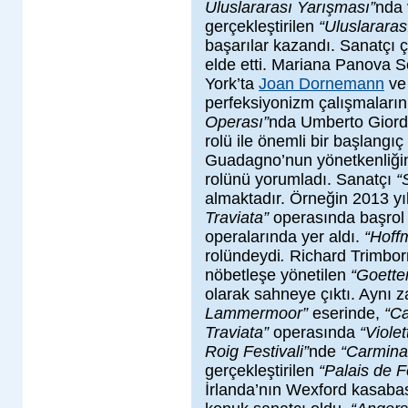
Uluslararası Yarışması”
nda 
gerçekleştirilen
“Uluslararas
başarılar kazandı. Sanatçı 
elde etti. Mariana Panova 
York’ta
Joan Dornemann
ve 
perfeksiyonizm çalışmaların
Operası”
nda Umberto Gior
rolü ile önemli bir başlangı
Guadagno’nun yönetkenliğ
rolünü yorumladı. Sanatçı
“
almaktadır. Örneğin 2013 yı
Traviata”
operasında başrol
operalarında yer aldı.
“Hoffm
rolündeydi
.
Richard Trimborn
nöbetleşe yönetilen
“Goett
olarak sahneye çıktı. Aynı
Lammermoor”
eserinde,
“Ca
Traviata”
operasında
“Viole
Roig Festivali”
nde
“Carmina
gerçekleştirilen
“Palais de F
İrlanda’nın Wexford kasaba