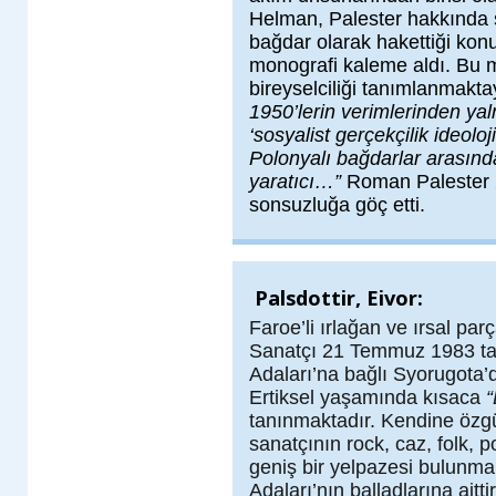
Helman, Palester hakkında s
bağdar olarak hakettiği kon
monografi kaleme aldı. Bu 
bireyselciliği tanımlanmakta
1950’lerin verimlerinden yal
‘sosyalist gerçekçilik ideol
Polonyalı bağdarlar arasında
yaratıcı…”
Roman Palester 
sonsuzluğa göç etti.
Palsdottir, Eivor:
Faroe’li ırlağan ve ırsal parç
Sanatçı 21 Temmuz 1983 ta
Adaları’na bağlı Syorugota’
Ertiksel yaşamında kısaca
“
tanınmaktadır. Kendine özgü
sanatçının rock, caz, folk, po
geniş bir yelpazesi bulunma
Adaları’nın balladlarına aitt