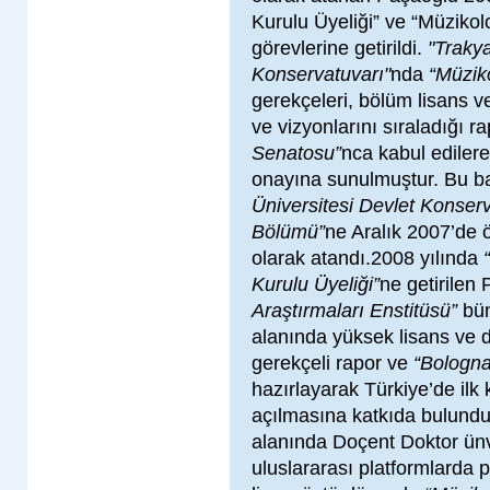
Kurulu Üyeliği” ve “Müzikol
görevlerine getirildi.
"Trakya
Konservatuvarı"
nda
“Müzik
gerekçeleri, bölüm lisans 
ve vizyonlarını sıraladığı r
Senatosu”
nca kabul ediler
onayına sunulmuştur. Bu 
Üniversitesi Devlet Konserv
Bölümü”
ne Aralık 2007’de 
olarak atandı.2008 yılında
Kurulu Üyeliği”
ne getirilen
Araştırmaları Enstitüsü”
bü
alanında yüksek lisans ve d
gerekçeli rapor ve
“Bologna 
hazırlayarak Türkiye’de ilk 
açılmasına katkıda bulundu
alanında Doçent Doktor ünv
uluslararası platformlarda pro