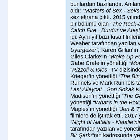
bunlardan bazılarıdır. Anılan
aldı:
“Masters of Sex - Seks 
kez ekrana çıktı. 2015 yılın
bir bölümü olan
“The Rock-
Catch Fire - Durdur ve Ateş
idi. Aynı yıl bazı kısa filml
Weaber tarafından yazılan 
Uyurgezer”,
Karen Gillan’ı
Giles Clarke’ın
“Woke Up Fa
Gabe Crate’in yönettiği
“Mov
“Rizzoli & Isles”
TV dizisinde
Krieger’in yönettiği
“The Bi
Runnels ve Mark Runnels tar
Last Alleycat - Son Sokak K
Madison’ın yönettiği
“The Ga
yönettiği
“What’s in the Box
Maples’ın yönettiği
“Jon & T
filmlere de iştirak etti. 201
“Night of Natalie - Natalie’
tarafından yazılan ve yönet
Bir Şarkı”
nın kadrosunda yer