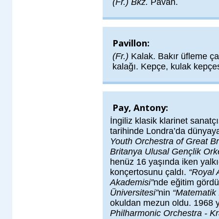
(Fr.) Bkz.
Pavan.
Pavillon:
(Fr.)
Kalak. Bakır üfleme ça
kalağı. Kepçe, kulak kepçe
Pay, Antony:
İngiliz klasik klarinet sanat
tarihinde Londra’da dünyaya
Youth Orchestra of Great Br
Britanya Ulusal Gençlik Ork
henüz 16 yaşında iken yalkıc
konçertosunu çaldı.
“Royal 
Akademisi”
nde eğitim görd
Üniversitesi”
nin
“Matematik
okuldan mezun oldu. 1968 y
Philharmonic Orchestra - Kra