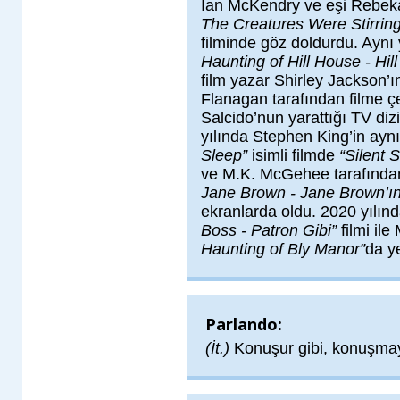
Ian McKendry ve eşi Rebek
The Creatures Were Stirring 
filminde göz doldurdu. Aynı 
Haunting of Hill House - Hill
film yazar Shirley Jackson’ı
Flanagan tarafından filme ç
Salcido’nun yarattığı TV diz
yılında Stephen King’in ayn
Sleep”
isimli filmde
“Silent 
ve M.K. McGehee tarafında
Jane Brown - Jane Brown’ın
ekranlarda oldu. 2020 yılınd
Boss - Patron Gibi”
filmi il
Haunting of Bly Manor”
da ye
Parlando:
(İt.)
Konuşur gibi, konuşmay