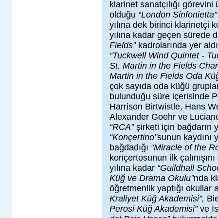
klarinet sanatçılığı görevin
olduğu
“London Sinfonietta
yılına dek birinci klarinetçi
yılına kadar geçen sürede 
Fields”
kadrolarında yer ald
“Tuckwell Wind Quintet - Tu
St. Martin in the Fields C
Martin in the Fields Oda K
çok sayıda oda küğü grupları
bulunduğu süre içerisinde P
Harrison Birtwistle, Hans 
Alexander Goehr ve Luciano B
“RCA”
şirketi için bağdarın
“Konçertino”
sunun kaydını y
bağdadığı
“Miracle of the 
konçertosunun ilk çalınışını
yılına kadar
“Guildhall Scho
Küğ ve Drama Okulu”
nda kl
öğretmenlik yaptığı okullar
Kraliyet Küğ Akademisi”,
Bi
Perosi Küğ Akademisi”
ve İ