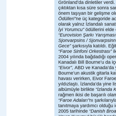
Grönland’da dinletiler verdi
çıktıktan kısa süre sonra s
önem taşıyan bir gelişme ol
Ödülleri”
ne üç kategoride a
olarak yalnız İzlandalı sanat
İyi Yorumcu”
ödüllerini elde
“Eurovision Şarkı Yarışması
Sjonvarpsins / Sjonvarpsinn
Gece”
şarkısıyla katıldı. Eği
“Faroe Sinfoni Orkestrası”
i
2004 yılında bağdadığı ope
Kanadalı Bill Bourne’u da i
“Eivor”,
ABD ve Kanada’da yü
Bourne’un akustik gitarla ka
havası verirken, Eivor Faroe
yıldızlaştı. İzlanda’da yine l
albümüyle birlikte
“İzlanda 
rağmen ikisi de başarılı ola
“Faroe Adaları”
nı şarkılarıy
tanıtmaya yardımcı olduğu 
2005 tarihinde
“Danish Broa