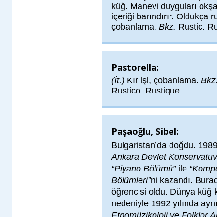
küğ. Manevi duyguları okşar
içeriği barındırır. Oldukça 
çobanlama.
Bkz.
Rustic. Ru
Pastorella:
(İt.)
Kır işi, çobanlama.
Bkz
Rustico. Rustique.
Paşaoğlu, Sibel:
Bulgaristan’da doğdu. 198
Ankara Devlet Konservatuv
“Piyano Bölümü”
ile
“Kompo
Bölümleri”
ni kazandı. Bura
öğrencisi oldu. Dünya küğ kü
nedeniyle 1992 yılında ayn
Etnomüzikoloji ve Folklor A