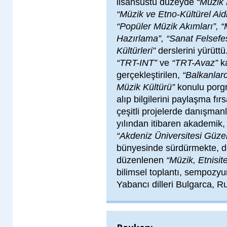
lisansüstü düzeyde
“Müzik 
“Müzik ve Etno-Kültürel Aidi
“Popüler Müzik Akımları”, 
Hazırlama”, “Sanat Felsefes
Kültürleri”
derslerini yürütt
“TRT-INT”
ve
“TRT-Avaz”
ka
gerçekleştirilen,
“Balkanlar
Müzik Kültürü”
konulu porgr
alıp bilgilerini paylaşma fı
çeşitli projelerde danışman
yılından itibaren akademik, 
“Akdeniz Üniversitesi Güze
bünyesinde sürdürmekte, der
düzenlenen
“Müzik, Etnisit
bilimsel toplantı, sempozyu
Yabancı dilleri Bulgarca, Ru