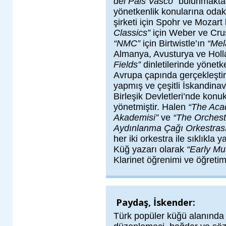
del Pais Vasco”
bulunmaktadı
yönetkenlik konularına oda
şirketi için Spohr ve Mozart
Classics”
için Weber ve Crus
“NMC”
için Birtwistle’ın
“Mel
Almanya, Avusturya ve Hol
Fields”
dinletilerinde yönet
Avrupa çapında gerçekleştird
yapmış ve çeşitli İskandinav
Birleşik Devletleri’nde konuk
yönetmiştir. Halen
“The Aca
Akademisi”
ve
“The Orchest
Aydınlanma Çağı Orkestras
her iki orkestra ile sıklıkla y
Küğ yazarı olarak
“Early Mu
Klarinet öğrenimi ve öğretimi
Paydaş, İskender:
Türk popüler küğü alanında 