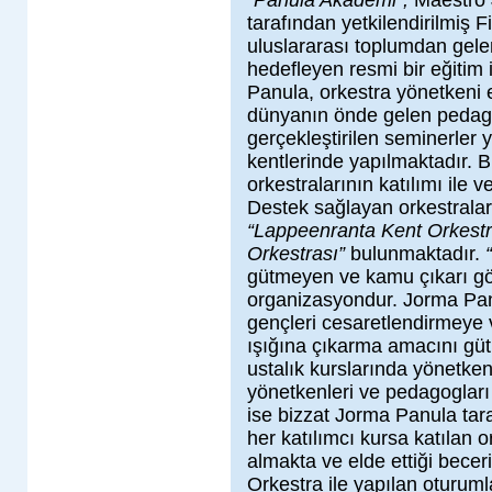
“Panula Akademi”,
Maestro
tarafından yetkilendirilmiş F
uluslararası toplumdan gele
hedefleyen resmi bir eğitim i
Panula, orkestra yönetkeni 
dünyanın önde gelen pedagog
gerçekleştirilen seminerler 
kentlerinde yapılmaktadır. 
orkestralarının katılımı ile v
Destek sağlayan orkestrala
“Lappeenranta Kent Orkest
Orkestrası”
bulunmaktadır.
gütmeyen ve kamu çıkarı göz
organizasyondur. Jorma Panul
gençleri cesaretlendirmeye 
ışığına çıkarma amacını gü
ustalık kurslarında yönetke
yönetkenleri ve pedagogları
ise bizzat Jorma Panula tara
her katılımcı kursa katılan 
almakta ve elde ettiği beceri
Orkestra ile yapılan oturum