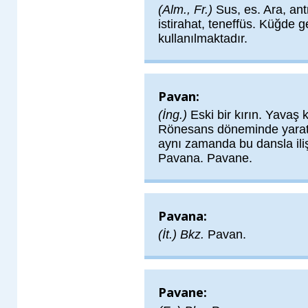
(Alm., Fr.)
Sus, es. Ara, an
istirahat, teneffüs. Küğde ge
kullanılmaktadır.
Pavan:
(İng.)
Eski bir kırın. Yavaş 
Rönesans döneminde yaratı
aynı zamanda bu dansla ilişk
Pavana. Pavane.
Pavana:
(İt.) Bkz.
Pavan.
Pavane: