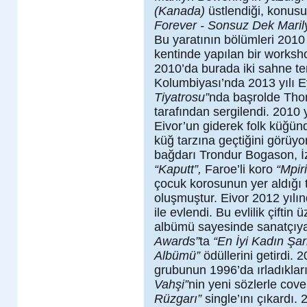
(Kanada)
üstlendiği, konu
Forever - Sonsuz Dek Mari
Bu yaratının bölümleri 201
kentinde yapılan bir worksho
2010’da burada iki sahne tem
Kolumbiyası’nda 2013 yılı E
Tiyatrosu”
nda başrolde Th
tarafından sergilendi. 2010 
Eivor’un giderek folk küğün
küğ tarzına geçtiğini görüyo
bağdarı Trondur Bogason, İzl
“Kaputt”,
Faroe’li koro
“Mpiri
çocuk korosunun yer aldığı 
oluşmuştur. Eivor 2012 yılı
ile evlendi. Bu evlilik çiftin ü
albümü sayesinde sanatçı
Awards”
ta
“En İyi Kadın Şar
Albümü”
ödüllerini getirdi. 
grubunun 1996’da ırladıklar
Vahşi”
nin yeni sözlerle cove
Rüzgarı”
single’ını çıkardı. 