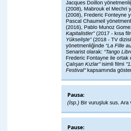
Jacques Doillon yönetmenl
(2008), Mabrouk el Mechri 
(2008), Frederic Fonteyne 
Pascal Chaumeil yönetmenl
(2016), Pablo Munoz Gome
Kapitalistler”
(2017 - kısa fi
Yükselişte”
(2018 - TV dizi
yönetmenliğinde
“La Fille a
Senarist olarak:
“Tango Lib
Frederic Fontayne ile ortak
Çalışan Kızlar"
isimli filmi
"1
Festival"
kapsamında gösteri
Pausa:
(İsp.)
Bir vuruşluk sus. Ara
Pause: