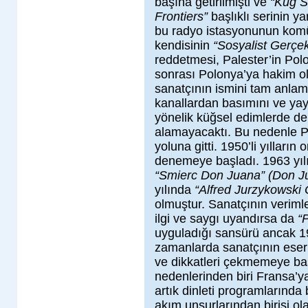
başına getirilmişti ve
“Küğ Sı
Frontiers”
başlıklı serinin 
bu radyo istasyonunun komü
kendisinin
“Sosyalist Gerçek
reddetmesi, Palester’in Pol
sonrası Polonya’ya hakim ol
sanatçının ismini tam anlamı
kanallardan basımını ve yay
yönelik küğsel edimlerde de 
alamayacaktı. Bu nedenle P
yoluna gitti. 1950’li yılların 
denemeye başladı. 1963 yılı
“Smierc Don Juana” (Don J
yılında
“Alfred Jurzykowski 
olmuştur. Sanatçının verim
ilgi ve saygı uyandırsa da
“
uyguladığı sansürü ancak 19
zamanlarda sanatçının eserl
ve dikkatleri çekmemeye ba
nedenlerinden biri Fransa’ya
artık dinleti programlarınd
akım unsurlarından birisi o