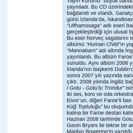
Yayın Kurumu”
büyük band
yayınladı. Bu CD üzerindeki 
bağdandı ve ırlandı. Sanatçı
günü İzlanda’da, İskandina
“Ulfhamssaga”
adlı eseri b
gerçekleştirdiği için ulusal t
Bu eser Norveç sagalarını te
albümü
“Human Child”
ın ya
“Mannabarn”
adı altında İng
yayınlandı. Bu albüm Faroe
sunuldu. Aynı albüm 2006 yı
İrlanda’nın başkenti Dublin
sonra 2007 yılı yazında sanat
çıktı. 2008 yılında İngiliz b
i Gotu - Gotu’lu Trondur”
isi
iki ses, koro ve oda orkestr
Eivor’un, diğeri Faroe’li ba
Küğ Topluluğu”
bu oluşumda 
kalma bir Faroe destan ka
Haziran 2008 tarihinde Gotu’
Gavin Bryars ile tekrar bir
Marilyn Bowering’in yazdığı