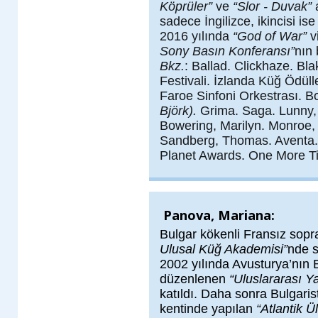
Köprüler”
ve
“Slor - Duvak”
a
sadece İngilizce, ikincisi ise
2016 yılında
“God of War”
v
Sony Basın Konferansı”
nın 
Bkz.
: Ballad. Clickhaze. Bla
Festivali. İzlanda Küğ Ödüll
Faroe Sinfoni Orkestrası. Bo
Björk).
Grima. Saga. Lunny, 
Bowering, Marilyn. Monroe,
Sandberg, Thomas. Aventa. 
Planet Awards. One More T
Panova, Mariana:
Bulgar kökenli Fransız sop
Ulusal Küğ Akademisi”
nde s
2002 yılında Avusturya’nın
düzenlenen
“Uluslararası Y
katıldı. Daha sonra Bulgaris
kentinde yapılan
“Atlantik Ü