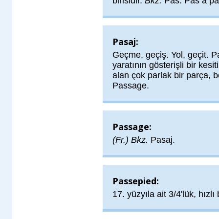
birisidir.
Bkz.
Pas. Pas à pa
Pasaj:
Geçme, geçiş. Yol, geçit. P
yaratının gösterişli bir kes
alan çok parlak bir parça, b
Passage.
Passage:
(Fr.) Bkz.
Pasaj.
Passepied:
17. yüzyıla ait 3/4'lük, hızlı 