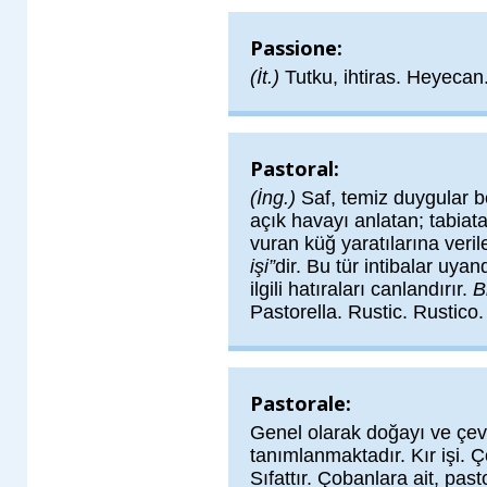
Passione:
(İt.)
Tutku, ihtiras. Heyecan
Pastoral:
(İng.)
Saf, temiz duygular be
açık havayı anlatan; tabiata 
vuran küğ yaratılarına veril
işi”
dir. Bu tür intibalar uya
ilgili hatıraları canlandırır.
B
Pastorella. Rustic. Rustico
Pastorale:
Genel olarak doğayı ve çevr
tanımlanmaktadır. Kır işi. 
Sıfattır. Çobanlara ait, past