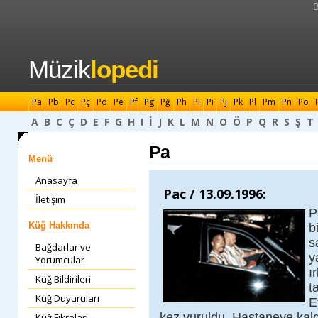
B
Müzik
lopedi
Pa
Pb
Pc
Pç
Pd
Pe
Pf
Pg
Pğ
Ph
Pı
Pi
Pj
Pk
Pl
Pm
Pn
Po
A
B
C
Ç
D
E
F
G
H
I
İ
J
K
L
M
N
O
Ö
P
Q
R
S
Ş
T
Pa
Menü
Anasayfa
Pac / 13.09.1996:
İletişim
P
Küğ Hakkında
b
s
Bağdarlar ve
y
Yorumcular
ı
Küğ Bildirileri
t
Küğ Duyuruları
E
kez vuruldu. Hastaneye kald
Küğ Fıkraları