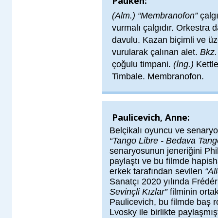
Pauken:
(Alm.) “Membranofon”
çalg
vurmalı çalgıdır. Orkestra 
davulu. Kazan biçimli ve üze
vurularak çalınan alet.
Bkz
çoğulu timpani.
(İng.)
Kettl
Timbale. Membranofon.
Paulicevich, Anne:
Belçikalı oyuncu ve senaryo
“Tango Libre - Bedava Tang
senaryosunun jeneriğini Phi
paylaştı ve bu filmde hapis
erkek tarafından sevilen
“Al
Sanatçı 2020 yılında Frédér
Sevinçli Kızlar”
filminin orta
Paulicevich, bu filmde baş r
Lvosky ile birlikte paylaşmış