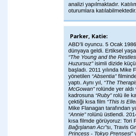
analizi yapılmaktadır. Katılı
oturumlara katılabilmektedir
Parker, Katie:
ABD’li oyuncu. 5 Ocak 1986 
dünyaya geldi. Ertiksel yaş
“The Young and the Restles
Huzursuz”
isimli dizide küçü
başladı. 2011 yılında Mike 
yönetilen
“Absentia”
filmind
yaptı. Aynı yıl,
“The Therapis
McGowan”
rolünde yer aldı
kadrosuna
“Ruby”
rolü ile 
çektiği kısa film
“This Is Ell
Mike Flanagan tarafından y
“Annie”
rolünü üstlendi. 201
kısa filmde görüyoruz: Tori
Bağışlanan Acı”
sı, Travis 
Princess - Tokyo Prensesi”