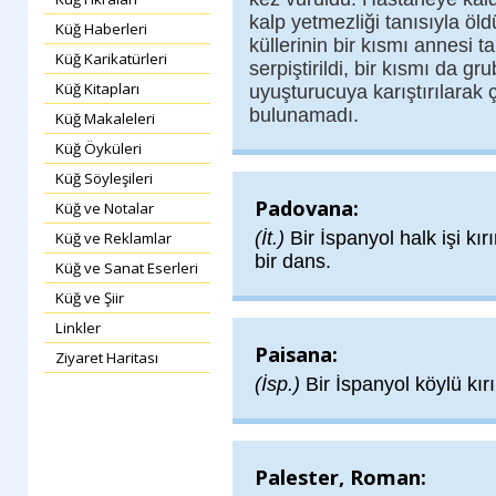
kalp yetmezliği tanısıyla öl
Küğ Haberleri
küllerinin bir kısmı annesi 
Küğ Karikatürleri
serpiştirildi, bir kısmı da gr
Küğ Kitapları
uyuşturucuya karıştırılarak ç
bulunamadı.
Küğ Makaleleri
Küğ Öyküleri
Küğ Söyleşileri
Padovana:
Küğ ve Notalar
(İt.)
Bir İspanyol halk işi kı
Küğ ve Reklamlar
bir dans.
Küğ ve Sanat Eserleri
Küğ ve Şiir
Linkler
Paisana:
Ziyaret Haritası
(İsp.)
Bir İspanyol köylü kır
Palester, Roman: