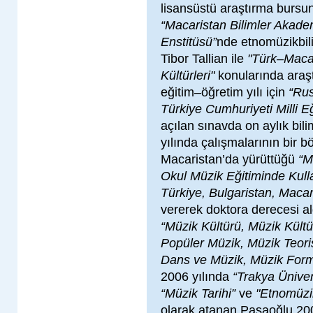
lisansüstü araştırma bursun
“Macaristan Bilimler Akade
Enstitüsü”
nde etnomüzikbil
Tibor Tallian ile
"Türk–Maca
Kültürleri"
konularında araş
eğitim–öğretim yılı için
“Rus
Türkiye Cumhuriyeti Milli E
açılan sınavda on aylık bil
yılında çalışmalarının bir 
Macaristan’da yürüttüğü
“M
Okul Müzik Eğitiminde Kulla
Türkiye, Bulgaristan, Macar
vererek doktora derecesi al
“Müzik Kültürü, Müzik Kültür
Popüler Müzik, Müzik Teoris
Dans ve Müzik, Müzik Forml
2006 yılında
“Trakya Üniver
“Müzik Tarihi”
ve
"Etnomüzi
olarak atanan Paşaoğlu 200