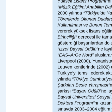
Yüksek Lisans Programı”
nı
“Müzik Eğitimi Anabilim Dal
2000 yılında
“Türkiye’de Y
Törenlerde Okunan Dualard
Kullanılması ve Bunun Tem
vererek yüksek lisans eğit
Birinciliği"
derecesi ile tam
gösterdiği başarılardan dol
“İzzet Baysal Ödülü”
ne layı
“EAS–ArGe Nord”
uluslarar
Liverpool (2000), Yunanista
Leuven kentlerinde (2002) 
Türkiye’yi temsil ederek ak
yılında
“Türkiye Cumhuriyeti
Şarkıları Beste Yarışması”
şarkısı
“Başarı Ödülü”
ne la
Baysal Üniversitesi Sosyal 
Doktora Programı”
nı kazan
sınavda 2003–2004 eğitim y