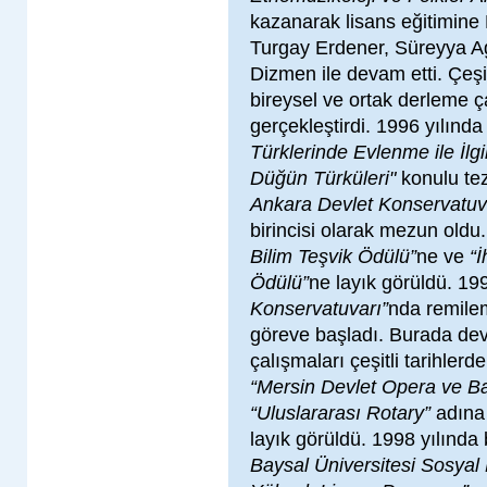
kazanarak lisans eğitimine
Turgay Erdener, Süreyya A
Dizmen ile devam etti. Çeşitl
bireysel ve ortak derleme ç
gerçekleştirdi. 1996 yılınd
Türklerinde Evlenme ile İlg
Düğün Türküleri"
konulu tez
Ankara Devlet Konservatuv
birincisi olarak mezun oldu.
Bilim Teşvik Ödülü”
ne ve
“
Ödülü”
ne layık görüldü. 19
Konservatuvarı”
nda remile
göreve başladı. Burada dev
çalışmaları çeşitli tarihlerd
“Mersin Devlet Opera ve Ba
“Uluslararası Rotary”
adına
layık görüldü. 1998 yılında
Baysal Üniversitesi Sosyal 