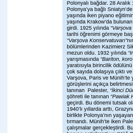
Polonyalı bağdar. 28 Aralık 
Polonya’ya bağlı Sniatyn’de
yaşında iken piyano eğitimin
yaşında Krakow’da buluna
girdi. 1925 yılında
“Varşova 
tarihi öğrenimi görmeye baş
“Varşova Konservatuvarı”
nı
bölümlerinden Kazimierz Sik
mezun oldu. 1932 yılında
“I
yarışmasında
“Bariton, kor
yaratısıyla birincilik ödül
çok sayıda dolaşıya çıktı ve
Varşova, Paris ve Münih’te y
görüşlerini açıkça belirtmes
tanınan Palester,
“İkinci D
şöhreti ile tanınan
“Pawiak 
geçirdi. Bu dönemi tutsak ola
1940’lı yıllarda arttı, Grazy
birlikte Polonya’nın yaşayan
tırmandı. Münih’te iken Pal
çalışmalar gerçekleştirdi. 