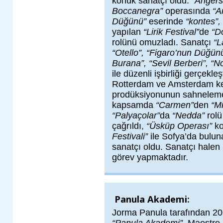
konuk sanatçı oldu.
“Angers
Boccanegra”
operasında
“A
Düğünü”
eserinde
“kontes”,
yapılan
“Lirik Festival”
de
“D
rolünü omuzladı. Sanatçı
“L
“Otello”, “Figaro’nun Düğünü”
Burana”, “Sevil Berberi”, “
ile düzenli işbirliği gerçek
Rotterdam ve Amsterdam ken
prodüksiyonunun sahnelem
kapsamda
“Carmen”
den
“M
“Palyaçolar”
da
“Nedda”
rolü
çağrıldı,
“Üsküp Operası”
ko
Festivali”
ile Sofya’da bulu
sanatçı oldu. Sanatçı halen
görev yapmaktadır.
Panula Akademi:
Jorma Panula tarafından 20