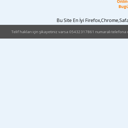
Online
Bugü
Bu Site En İyi Firefox,Chrome,Sa
Telif hakları için şikayetiniz varsa 05432317861 numaralı telefona u