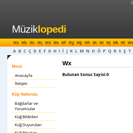
B
Müzik
lopedi
Wa
Wb
Wc
Wç
Wd
We
Wf
Wg
Wğ
Wh
Wı
Wi
Wj
Wk
Wl
W
A
B
C
Ç
D
E
F
G
H
I
İ
J
K
L
M
N
O
Ö
P
Q
R
S
Ş
T
Wx
Menü
Bulunan Sonuc Sayisi:0
Anasayfa
İletişim
Küğ Hakkında
Bağdarlar ve
Yorumcular
Küğ Bildirileri
Küğ Duyuruları
Küğ Fıkraları