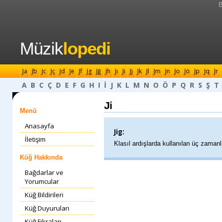
B
Müzik
lopedi
Ja
Jb
Jc
Jç
Jd
Je
Jf
Jg
Jğ
Jh
Jı
Ji
Jj
Jk
Jl
Jm
Jn
Jo
Jö
Jp
Jq
Jr
A
B
C
Ç
D
E
F
G
H
I
İ
J
K
L
M
N
O
Ö
P
Q
R
S
Ş
T
Ji
Menü
Anasayfa
Jig:
İletişim
Klasıl ardışlarda kullanılan üç zamanlı,
Küğ Hakkında
Bağdarlar ve
Yorumcular
Küğ Bildirileri
Küğ Duyuruları
Küğ Fıkraları