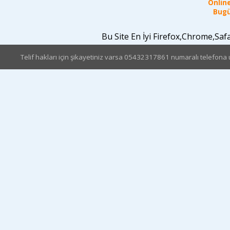
Online
Bugü
Bu Site En İyi Firefox,Chrome,Sa
Telif hakları için şikayetiniz varsa 05432317861 numaralı telefona u