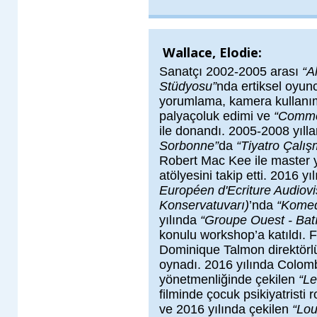
Wallace, Elodie:
Sanatçı 2002-2005 arası
“A
Stüdyosu”
nda ertiksel oyunc
yorumlama, kamera kullanı
palyaçoluk edimi ve
“Commed
ile donandı. 2005-2008 yıll
Sorbonne”
da
“Tiyatro Çalış
Robert Mac Kee ile master y
atölyesini takip etti. 2016 yı
Européen d'Ecriture Audiovi
Konservatuvarı)
’nda
“Kome
yılında
“Groupe Ouest - Bat
konulu workshop’a katıldı. F
Dominique Talmon direktör
oynadı. 2016 yılında Colom
yönetmenliğinde çekilen
“Le
filminde çocuk psikiyatristi
ve 2016 yılında çekilen
“Lo