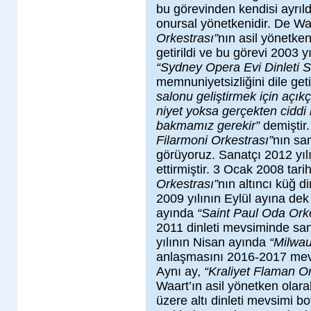
bu görevinden kendisi ayrıl
onursal yönetkenidir. De Wa
Orkestrası”
nın asil yönetke
getirildi ve bu görevi 2003 
“Sydney Opera Evi Dinleti 
memnuniyetsizliğini dile g
salonu geliştirmek için açı
niyet yoksa gerçekten ciddi
bakmamız gerekir”
demiştir
Filarmoni Orkestrası”
nın san
görüyoruz. Sanatçı 2012 y
ettirmiştir. 3 Ocak 2008 tar
Orkestrası”
nın altıncı küğ d
2009 yılının Eylül ayına dek 
ayında
“Saint Paul Oda Ork
2011 dinleti mevsiminde sana
yılının Nisan ayında
“Milwau
anlaşmasını 2016-2017 mevsi
Aynı ay,
“Kraliyet Flaman O
Waart’ın asil yönetken olar
üzere altı dinleti mevsimi b