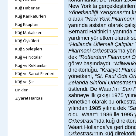
New York’ta gerçekleştirile
Küğ Haberleri
Yönetkenliği Yarışması”
nı k
Küğ Karikatürleri
olarak
“New York Filarmoni 
Küğ Kitapları
yanında asistan olarak çalı
Bernard Haitink’in yanında
Küğ Makaleleri
yardımcı yönetken olarak so
Küğ Öyküleri
“Hollanda Üflemeli Çalgılar 
Küğ Söyleşileri
Filarmoni Orkestrası”
na yön
dek
“Rotterdam Filarmoni O
Küğ ve Notalar
görev başındaydı.
“Milwauke
Küğ ve Reklamlar
direktörlüğü,
“Kraliyet Flam
Küğ ve Sanat Eserleri
yönetkeni,
“St. Paul Oda Or
Küğ ve Şiir
Zelanda Sinfoni Orkestrası”
üstlendi. De Waart’ın
“San F
Linkler
sahneye ilk çıkışı 1975 yılın
Ziyaret Haritası
yönetken olarak bu orkestrad
yılından 1985 yılına dek
“Sa
oldu. Waart’ı 1986 ile 1995 
Orkestrası”
nda küğ direktör
Waart Hollanda’ya geri dön
Orkestrası”
nın küğ direktör