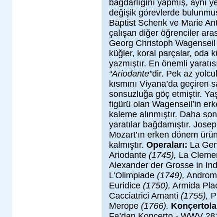
bağdarlığını yapmış, aynı ye
değişik görevlerde bulunmuş
Baptist Schenk ve Marie Ant
çalışan diğer öğrenciler ara
Georg Christoph Wagenseil ç
küğler, koral parçalar, oda kü
yazmıştır. En önemli yaratıs
“Ariodante”
dir. Pek az yolc
kısmını Viyana’da geçiren s
sonsuzluğa göç etmiştir. Ya
figürü olan Wagenseil’in er
kaleme alınmıştır. Daha sonr
yaratılar bağdamıştır. Jo
Mozart’ın erken dönem ürünle
kalmıştır.
Operaları:
La Gene
Ariodante
(1745),
La Clemen
Alexander der Grosse in In
L’Olimpiade
(1749),
Andro
Euridice
(1750),
Armida Pla
Cacciatrici Amanti
(1755),
P
Merope
(1766).
Konçertolar
Fa’dan Konçerto - WWV 281,