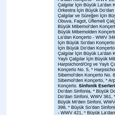
Çalgılar İçin Büyük La’dan 
Orkestra İçin Büyük Do’dan 
Çalgılar ve Süreğen İçin B
Obuva, Fagot, Üflemeli Çalgı
Büyük Mibemol’den Konçert
Büyük Mibemolden Konçerto,
La’dan Konçerto - WWV 348, 
İçin Büyük So’dan Konçerto,
İçin Büyük Do’dan Konçerto 
Çalgılar İçin Büyük La’dan 
Yaylı Çalgılar İçin Büyük M
Harpsichord/Org ve Yaylı Ça
Konçerto No. 5, * Harpsicho
Sibemol’den Konçerto No. 6
Sibemol’den Konçerto, * Ar
Konçerto.
Sinfonik Eserler
Do’dan Sinfonia, * Büyük D
Do’dan Sinfoni, WWV 361, 
Büyük Mi’den Sinfoni, WWV
398, * Büyük So’dan Sinfon
- WWV 421, * Büyük La’dan