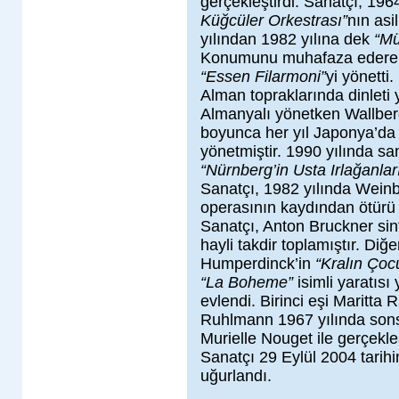
gerçekleştirdi. Sanatçı, 196
Küğcüler Orkestrası”
nın asi
yılından 1982 yılına dek
“Mü
Konumunu muhafaza ederek 
“Essen Filarmoni”
yi yönett
Alman topraklarında dinleti y
Almanyalı yönetken Wallber
boyunca her yıl Japonya’d
yönetmiştir. 1990 yılında s
“Nürnberg’in Usta Irlağanlar
Sanatçı, 1982 yılında Wein
operasının kaydından ötürü
Sanatçı, Anton Bruckner sin
hayli takdir toplamıştır. Diğe
Humperdinck’in
“Kralın Çoc
“La Boheme”
isimli yaratısı
evlendi. Birinci eşi Maritta
Ruhlmann 1967 yılında sonsuz
Murielle Nouget ile gerçekleş
Sanatçı 29 Eylül 2004 tari
uğurlandı.