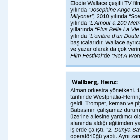
Elodie Wallace çeşitli TV fi
yılında
“Josephine Ange Ga
Milyoner”,
2010 yılında
“Soe
yılında
“L’Amour a 200 Metre
yıllarında
“Plus Belle La Vi
yılında
“L’ombre d’un Doute
başlıcalarıdır. Wallace ayrıca
ve yazar olarak da çok veri
Film Festival”
de
“Not A Wor
Wallberg, Heinz:
Alman orkestra yönetkeni. 
tarihinde Westphalia-Herri
geldi. Trompet, keman ve piy
Babasının çalışamaz durum
üzerine ailesine yardımcı ol
alanında aldığı eğitimden ya
işlerde çalıştı.
“2. Dünya Sa
operatörlüğü yaptı. Aynı za