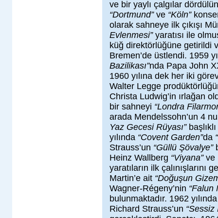
ve bir yaylı çalgılar dördülü
“Dortmund”
ve
“Köln”
konser
olarak sahneye ilk çıkışı M
Evlenmesi”
yaratısı ile olm
küğ direktörlüğüne getirildi 
Bremen’de üstlendi. 1959 
Bazilikası”
nda Papa John XXI
1960 yılına dek her iki göre
Walter Legge prodüktörlüğü
Christa Ludwig’in ırlağan o
bir sahneyi
“Londra Filarmo
arada Mendelssohn’un 4 n
Yaz Gecesi Rüyası”
başlıklı
yılında
“Covent Garden”
da
Strauss’un
“Güllü Şövalye”
Heinz Wallberg
“Viyana”
ve
yaratıların ilk çalınışlarını 
Martin’e ait
“Doğuşun Gize
Wagner-Régeny’nin
“Falun 
bulunmaktadır. 1962 yılınd
Richard Strauss’un
“Sessiz