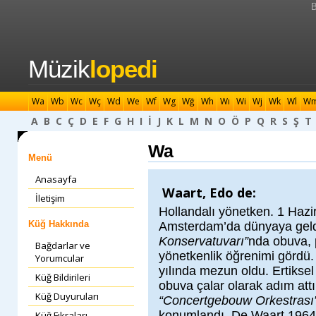
B
Müzik
lopedi
Wa
Wb
Wc
Wç
Wd
We
Wf
Wg
Wğ
Wh
Wı
Wi
Wj
Wk
Wl
W
A
B
C
Ç
D
E
F
G
H
I
İ
J
K
L
M
N
O
Ö
P
Q
R
S
Ş
T
Wa
Menü
Anasayfa
Waart, Edo de:
İletişim
Hollandalı yönetken. 1 Hazi
Küğ Hakkında
Amsterdam’da dünyaya gel
Konservatuvarı”
nda obuva, 
Bağdarlar ve
yönetkenlik öğrenimi gördü
Yorumcular
yılında mezun oldu. Ertiksel
Küğ Bildirileri
obuva çalar olarak adım attı
Küğ Duyuruları
“Concertgebouw Orkestrası
konumlandı. De Waart 1964 
Küğ Fıkraları