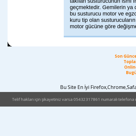
takılan susturucunun ismi İ
geçmektedir. Gemilerin ya 
bu susturucu motor ve egzo
kuru tip olan susturucuları
motor gücüne göre değişme
Son Günce
Topla
Online
Bugü
Bu Site En İyi Firefox,Chrome,Sa
Telif hakları için şikayetiniz varsa 05432317861 numaralı telefona u