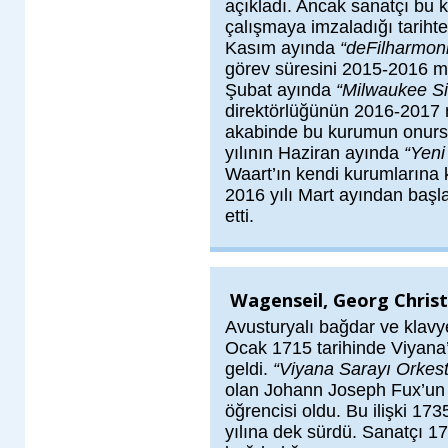
açıkladı. Ancak sanatçı bu 
çalışmaya imzaladığı tarihten
Kasım ayında
“deFilharmon
görev süresini 2015-2016 me
Şubat ayında
“Milwaukee Si
direktörlüğünün 2016-2017 
akabinde bu kurumun onursa
yılının Haziran ayında
“Yeni
Waart’ın kendi kurumlarına 
2016 yılı Mart ayından başla
etti.
Wagenseil, Georg Chris
Avusturyalı bağdar ve klavy
Ocak 1715 tarihinde Viyan
geldi.
“Viyana Sarayı Orkest
olan Johann Joseph Fux’un
öğrencisi oldu. Bu ilişki 17
yılına dek sürdü. Sanatçı 1