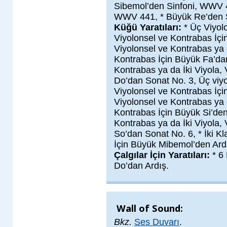
Sibemol’den Sinfoni, WWV 4
WWV 441, * Büyük Re’den Si
Küğü Yaratıları:
* Üç Viyol
Viyolonsel ve Kontrabas İçi
Viyolonsel ve Kontrabas ya d
Kontrabas İçin Büyük Fa’dan
Kontrabas ya da İki Viyola,
Do’dan Sonat No. 3, Üç viyo
Viyolonsel ve Kontrabas İçi
Viyolonsel ve Kontrabas ya d
Kontrabas İçin Büyük Si’den
Kontrabas ya da İki Viyola,
So’dan Sonat No. 6, * İki Kla
İçin Büyük Mibemol’den Ardı
Çalgılar İçin Yaratıları:
* 6
Do’dan Ardış.
Wall of Sound:
Bkz.
Ses Duvarı
.