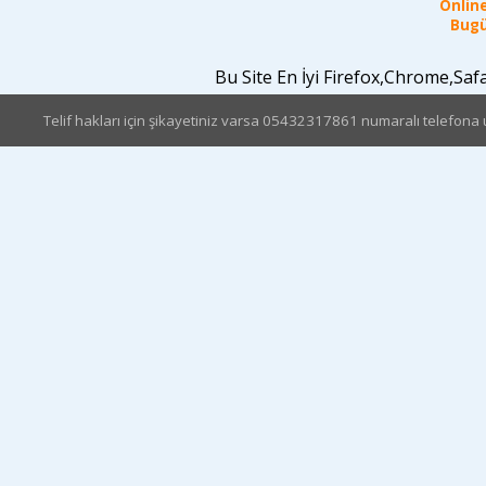
Online
Bugü
Bu Site En İyi Firefox,Chrome,Sa
Telif hakları için şikayetiniz varsa 05432317861 numaralı telefona u