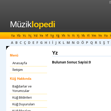
B
Müzik
lopedi
Ya
Yb
Yc
Yç
Yd
Ye
Yf
Yg
Yğ
Yh
Yı
Yi
Yj
Yk
Yl
Ym
Yn
Yo
A
B
C
Ç
D
E
F
G
H
I
İ
J
K
L
M
N
O
Ö
P
Q
R
S
Ş
T
Yz
Menü
Bulunan Sonuc Sayisi:0
Anasayfa
İletişim
Küğ Hakkında
Bağdarlar ve
Yorumcular
Küğ Bildirileri
Küğ Duyuruları
Küğ Fıkraları