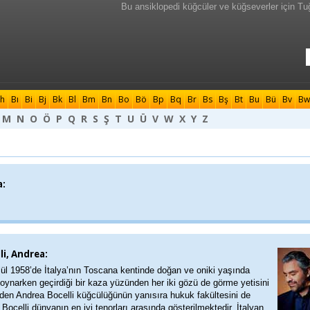
Bu ansiklopedi küğcüler ve küğseverler için Tu
h
Bı
Bi
Bj
Bk
Bl
Bm
Bn
Bo
Bö
Bp
Bq
Br
Bs
Bş
Bt
Bu
Bü
Bv
Bw
M
N
O
Ö
P
Q
R
S
Ş
T
U
Ü
V
W
X
Y
Z
a:
li, Andrea:
ül 1958’de İtalya’nın Toscana kentinde doğan ve oniki yaşında
 oynarken geçirdiği bir kaza yüzünden her iki gözü de görme yetisini
den Andrea Bocelli küğcülüğünün yanısıra hukuk fakültesini de
i. Bocelli dünyanın en iyi tenorları arasında gösterilmektedir. İtalyan