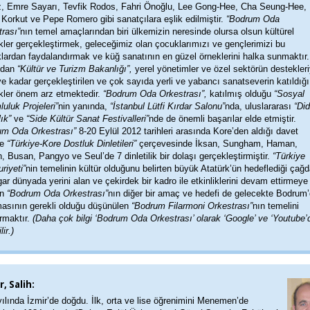
, Emre Sayarı, Tevfik Rodos, Fahri Önoğlu, Lee Gong-Hee, Cha Seung-Hee,
orkut ve Pepe Romero gibi sanatçılara eşlik edilmiştir.
“Bodrum Oda
rası”
nın temel amaçlarından biri ülkemizin neresinde olursa olsun kültürel
ikler gerçekleştirmek, geleceğimiz olan çocuklarımızı ve gençlerimizi bu
lardan faydalandırmak ve küğ sanatının en güzel örneklerini halka sunmaktır
mdan
“Kültür ve Turizm Bakanlığı”,
yerel yönetimler ve özel sektörün destekleri
e kadar gerçekleştirilen ve çok sayıda yerli ve yabancı sanatseverin katıldığı
ikler önem arz etmektedir.
“Bodrum Oda Orkestrası”,
katılmış olduğu
“Sosyal
uluk Projeleri”
nin yanında,
“İstanbul Lütfi Kırdar Salonu”
nda, uluslararası
“Did
ık”
ve
“Side Kültür Sanat Festivalleri”
nde de önemli başarılar elde etmiştir.
um Oda Orkestrası”
8-20 Eylül 2012 tarihleri arasında Kore’den aldığı davet
ne
“Türkiye-Kore Dostluk Dinletileri”
çerçevesinde İksan, Sungham, Haman,
 Busan, Pangyo ve Seul’de 7 dinletilik bir dolaşı gerçekleştirmiştir.
“Türkiye
riyeti”
nin temelinin kültür olduğunu belirten büyük Atatürk’ün hedeflediği çağ
ar dünyada yerini alan ve çekirdek bir kadro ile etkinliklerini devam ettirmeye
an
“Bodrum Oda Orkestrası”
nın diğer bir amaç ve hedefi de gelecekte Bodrum
masının gerekli olduğu düşünülen
“Bodrum Filarmoni Orkestrası”
nın temelini
rmaktır.
(Daha çok bilgi ‘Bodrum Oda Orkestrası’ olarak ‘Google’ ve ‘Youtube’
lir.)
, Salih:
ılında İzmir’de doğdu. İlk, orta ve lise öğrenimini Menemen’de