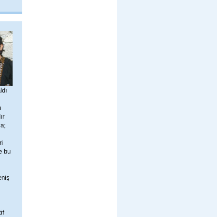
ldı
u
ır
a;
i
e bu
eniş
if