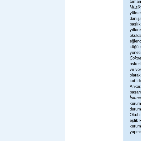
tamam
Müzik 
yüksek
danış
başlık
yıllar
okulda
eğlenc
küğü d
yönet
Çokse
askerl
ve vok
olarak
katıld
Ankar
başarı
İşitm
kurumd
durum
Okul e
eşlik 
kuru
yapmak