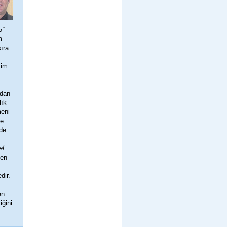
5”
m
sıra
tim
ndan
lık
meni
re
rde
el
len
dir.
en
iğini