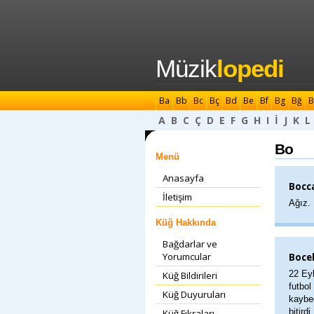
Müzik
lopedi
Ba
Bb
Bc
Bç
Bd
Be
Bf
Bg
Bğ
B
A
B
C
Ç
D
E
F
G
H
I
İ
J
K
L
Bo
Menü
Anasayfa
Bocc
İletişim
Ağız.
Küğ Hakkında
Bağdarlar ve
Yorumcular
Bocel
22 Eyl
Küğ Bildirileri
futbol
Küğ Duyuruları
kaybe
bitird
Küğ Fıkraları