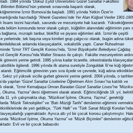
ladı. 1984 yılında
“Dokuz Eylül Üniversitesi Güzel Sanatlar Fakültesi
Bilimleri Bölümü”
nün yetenek sınavında başarılı olarak,
öğrenimine İzmir Bornova’da başladı. 1991 yılında Yetkin Özer’in
manlığında hazırladığı
“Ahenk Gazetesi’nde Yer Alan Küğsel Veriler 1901-190
lı lisans tezini hazırladı, savundu ve mezuniyete hak kazandı. Yükseköğreni
ında bölüm korosunda tenor olarak çalıştı, küğbilim alanındaki eğitiminin yanı 
 bağlama, mızraplı tanbur, blokflüt ve piyano eğitimleri aldı. İzmir’de çeşitli
e yerlerinde, tek başına veya kimileri grup çalgıcısı olarak, bugün adına tüke
enilebilecek anlamda klavyeçalarlık, vokalistlik yaptı. Caner Ruhselman
iminde
“İzmir TRT Gençlik Korosu”
nda,
“İzmir Büyükşehir Belediyesi Çağdaş
sli Gençlik Korosu”
nda Walter Strauss ile çalıştı. Fakülte mezuniyetinin ardı
ik görevini yerine getirdi. 1995 yılına kadar ticaretle, orkestralarda klavyeçalar
alistlikle ilgilendi. 1996 yılında ilk atama suretiyle Zonguldak İli’ne küğ öğret
 atandı. Eğitimcilik görevinin yanı sıra ilçede ve çevrede, küğ adına etkinlikle
ı. Sekiz yıl yüksek sicille gurbet görevini yerine getirdi. 2004 yılında, o tarihle
a’da yapılan
“Güzel Sanatlar Liselerine Öğretmen Alım Sınavı”
na katıldı ve
lı olarak,
“İzmir Kemalpaşa Ümran Baradan Güzel Sanatlar Lisesi”
ne
“Müziks
e, Okuma, Yazma”
dersi öğretmeni olarak atandı. Eğitimciliğinde 19. yıl, belirti
a 11. yılı çalışmakta olup,
“Müziksel İşitme, Okuma, Yazma”,
gerektiği
larda
“Müzik Teknolojileri”
ve
“Batı Müziği Tarihi”
derslerinin eğitimini vermekte
tkinliklerinde de yeri geldikçe,
“Türk Halk”
ve
“Türk Sanat Müziği Koroları”
nda
klavyeçalarlığı yapmaktadır. Ayrıca altı yıl bir çocuk korosu çalıştırmıştır. Hal
munda
“Müziksel İşitme, Okuma Yazma”
ve
“Müzik Biçimleri”
derslerinin eğiticil
tadır. Evli ve bir çocuk babasıdır.