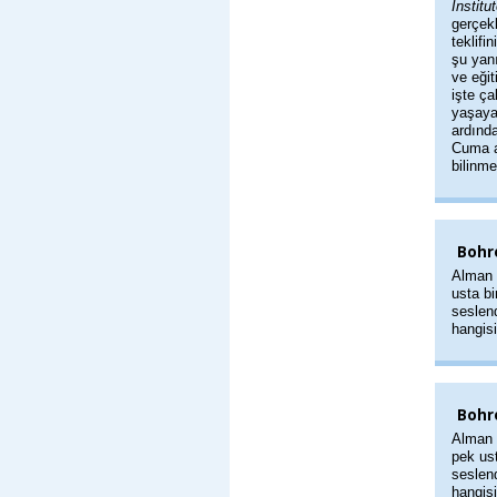
Institut
gerçekl
teklifi
şu yanı
ve eğit
işte ça
yaşaya
ardınd
Cuma a
bilinme
Bohr
Alman 
usta bi
seslend
hangisi
Bohre
Alman 
pek ust
seslend
hangisi