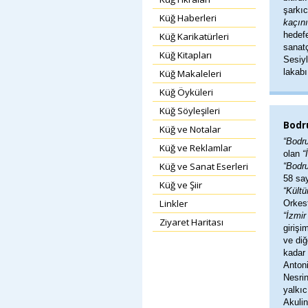
şarkıc
Küğ Haberleri
kaçını
hedefe
Küğ Karikatürleri
sanatç
Küğ Kitapları
Sesiyl
lakabı
Küğ Makaleleri
Küğ Öyküleri
Küğ Söyleşileri
Bodr
Küğ ve Notalar
“Bodr
Küğ ve Reklamlar
olan
“
Küğ ve Sanat Eserleri
“Bodr
58 say
Küğ ve Şiir
“Kültü
Linkler
Orkest
“İzmir
Ziyaret Haritası
girişi
ve diğ
kadar 
Antoni
Nesri
yalkıc
Akuli