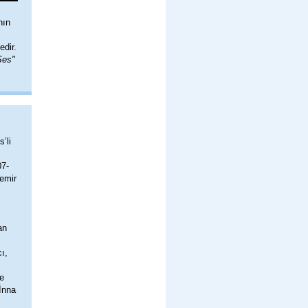
nın
edir.
Ses"
’li
07-
emir
an
ı,
e
İnna