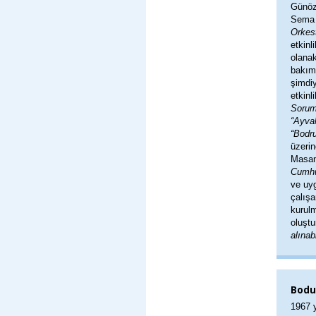
Günöz
Sema K
Orkest
etkinl
olanak
bakı
şimdiy
etkinl
Soruml
“Ayval
“Bodr
üzeri
Masan,
Cumhu
ve uyg
çalış
kurul
oluştu
alınabi
Bodur
1967 y