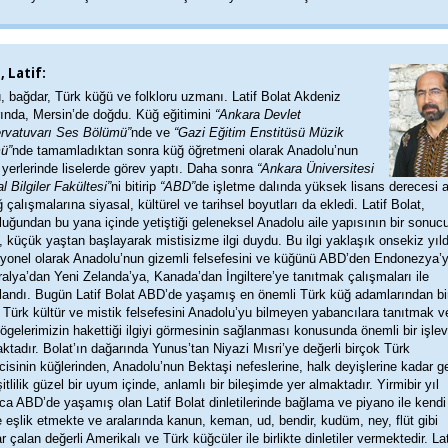
, Latif:
 bağdar, Türk küğü ve folkloru uzmanı. Latif Bolat Akdeniz
rında, Mersin’de doğdu. Küğ eğitimini
“Ankara Devlet
rvatuvarı Ses Bölümü”
nde ve
“Gazi Eğitim Enstitüsü Müzik
ü”
nde tamamladıktan sonra küğ öğretmeni olarak Anadolu’nun
i yerlerinde liselerde görev yaptı. Daha sonra
“Ankara Üniversitesi
l Bilgiler Fakültesi”
ni bitirip
“ABD”
de işletme dalında yüksek lisans derecesi a
 çalışmalarına siyasal, kültürel ve tarihsel boyutları da ekledi. Latif Bolat,
uğundan bu yana içinde yetiştiği geleneksel Anadolu aile yapısının bir sonuc
, küçük yaştan başlayarak mistisizme ilgi duydu. Bu ilgi yaklaşık onsekiz yıld
syonel olarak Anadolu’nun gizemli felsefesini ve küğünü ABD’den Endonezya’y
alya’dan Yeni Zelanda’ya, Kanada’dan İngiltere’ye tanıtmak çalışmaları ile
landı. Bugün Latif Bolat ABD’de yaşamış en önemli Türk küğ adamlarından bir
 Türk kültür ve mistik felsefesini Anadolu’yu bilmeyen yabancılara tanıtmak v
 ögelerimizin hakettiği ilgiyi görmesinin sağlanması konusunda önemli bir işlev
tadır. Bolat’ın dağarında Yunus’tan Niyazi Mısri’ye değerli birçok Türk
isinin küğlerinden, Anadolu’nun Bektaşi nefeslerine, halk deyişlerine kadar g
şitlilik güzel bir uyum içinde, anlamlı bir bileşimde yer almaktadır. Yirmibir yıl
a ABD’de yaşamış olan Latif Bolat dinletilerinde bağlama ve piyano ile kendi
 eşlik etmekte ve aralarında kanun, keman, ud, bendir, kudüm, ney, flüt gibi
ar çalan değerli Amerikalı ve Türk küğcüler ile birlikte dinletiler vermektedir. Lat