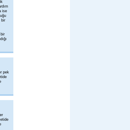
ik
ardım
a ise
duğu
 bir
bir
dığı
er pek
etide
e
er
letide
e