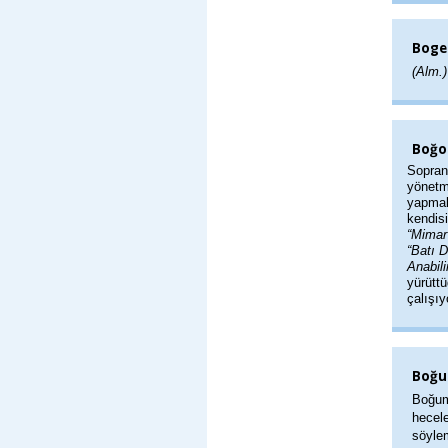
Boge
(Alm.
Boğos
Sopran
yönetm
yapmak
kendis
“Mimar
“Batı D
Anabil
yürütt
çalışıy
Boğu
Boğum
hecele
söyle