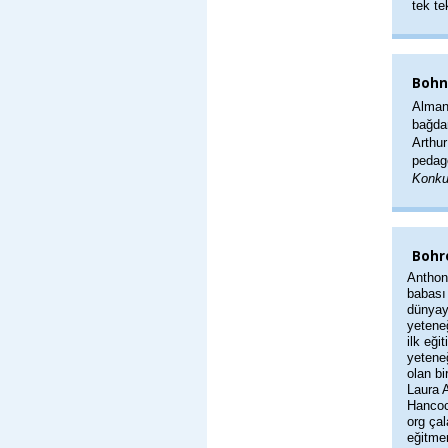
tek t
Bohn
Alman 
bağdar
Arthur
pedago
Konku
Bohre
Anthony
babası
dünyay
yeteneğ
ilk eği
yetene
olan bi
Laura 
Hancoc
org çal
eğitme