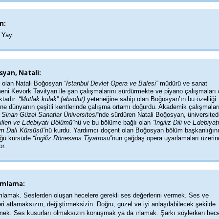
n:
)
Yay.
yan, Natali:
 olan Natali Boğosyan
“İstanbul Devlet Opera ve Balesi”
müdürü ve sanat
eni Kevork Tavityan ile şan çalışmalarını sürdürmekte ve piyano çalışmaları
tadır.
“Mutlak kulak” (absolut)
yeteneğine sahip olan Boğosyan’ın bu özelliği
ine dünyanın çeşitli kentlerinde çalışma ortamı doğurdu. Akademik çalışmalar
 Sinan Güzel Sanatlar Üniversitesi”
nde sürdüren Natali Boğosyan, üniversited
illeri ve Edebiyatı Bölümü”
nü ve bu bölüme bağlı olan
“İngiliz Dili ve Edebiyat
im Dalı Kürsüsü”
nü kurdu. Yardımcı doçent olan Boğosyan bölüm başkanlığın
üğü kürsüde
“İngiliz Rönesans Tiyatrosu”
nun çağdaş opera uyarlamaları üzerin
or.
mlama:
lamak. Seslerden oluşan hecelere gerekli ses değerlerini vermek. Ses ve
ri atlamaksızın, değiştirmeksizin. Doğru, güzel ve iyi anlaşılabilecek şekilde
mek. Ses kusurları olmaksızın konuşmak ya da ırlamak. Şarkı söylerken hece