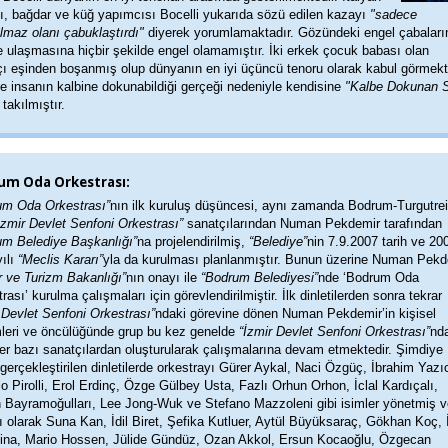
ı, bağdar ve küğ yapımcısı Bocelli yukarıda sözü edilen kazayı
"sadece
lmaz olanı çabuklaştırdı"
diyerek yorumlamaktadır. Gözündeki engel çabaları
 ulaşmasına hiçbir şekilde engel olamamıştır. İki erkek çocuk babası olan
ı eşinden boşanmış olup dünyanın en iyi üçüncü tenoru olarak kabul görmekt
e insanın kalbine dokunabildiği gerçeği nedeniyle kendisine
"Kalbe Dokunan 
 takılmıştır.
um Oda Orkestrası:
um Oda Orkestrası”
nın ilk kuruluş düşüncesi, aynı zamanda Bodrum-Turgutreis
İzmir Devlet Senfoni Orkestrası”
sanatçılarından Numan Pekdemir tarafından
um Belediye Başkanlığı”
na projelendirilmiş,
“Belediye”
nin 7.9.2007 tarih ve 20
ılı
“Meclis Kararı”
yla da kurulması planlanmıştır. Bunun üzerine Numan Pekd
r ve Turizm Bakanlığı”
nın onayı ile
“Bodrum Belediyesi”
nde ‘Bodrum Oda
rası’ kurulma çalışmaları için görevlendirilmiştir. İlk dinletilerden sonra tekrar
 Devlet Senfoni Orkestrası”
ndaki görevine dönen Numan Pekdemir’in kişisel
mleri ve öncülüğünde grup bu kez genelde
“İzmir Devlet Senfoni Orkestrası”
nd
er bazı sanatçılardan oluşturularak çalışmalarına devam etmektedir. Şimdiye
gerçekleştirilen dinletilerde orkestrayı Gürer Aykal, Naci Özgüç, İbrahim Yazıc
o Pirolli, Erol Erdinç, Özge Gülbey Usta, Fazlı Orhun Orhon, İclal Kardıçalı,
n Bayramoğulları, Lee Jong-Wuk ve Stefano Mazzoleni gibi isimler yönetmiş v
ı olarak Suna Kan, İdil Biret, Şefika Kutluer, Aytül Büyüksaraç, Gökhan Koç, 
nina, Mario Hossen, Jülide Gündüz, Ozan Akkol, Ersun Kocaoğlu, Özgecan