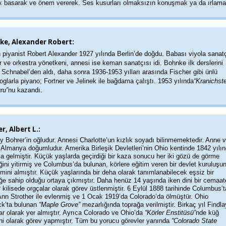
ek basarak ve önem vererek. Ses kusurları olmaksızın konuşmak ya da ırlama
ke, Alexander Robert:
piyanist Robert Alexander 1927 yılında Berlin’de doğdu. Babası viyola sanatç
 ve orkestra yönetkeni, annesi ise keman sanatçısı idi. Bohnke ilk derslerini
 Schnabel’den aldı, daha sonra 1936-1953 yılları arasında Fischer gibi ünlü
glarla piyano; Fortner ve Jelinek ile bağdama çalıştı. 1953 yılında
“Kranichst
ru”
nu kazandı.
r, Albert L.:
 Bohrer’in oğludur. Annesi Charlotte’un kızlık soyadı bilinmemektedir. Anne 
 Almanya doğumludur. Amerika Birleşik Devletleri’nin Ohio kentinde 1842 yılı
a gelmiştir. Küçük yaşlarda geçirdiği bir kaza sonucu her iki gözü de görme
ini yitirmiş ve Columbus’da bulunan, körlere eğitim veren bir devlet kuruluşu
timini almıştır. Küçük yaşlarında bir deha olarak tanımlanabilecek eşsiz bir
ğe sahip olduğu ortaya çıkmıştır. Daha henüz 14 yaşında iken dini bir cemaate
r kilisede orgçalar olarak görev üstlenmiştir. 6 Eylül 1888 tarihinde Columbus’t
Ann Strother ile evlenmiş ve 1 Ocak 1919’da Colorado’da ölmüştür. Ohio
k’ta bulunan
“Maple Grove”
mezarlığında toprağa verilmiştir. Birkaç yıl Findla
ar olarak yer almıştır. Ayrıca Colorado ve Ohio’da
“Körler Enstitüsü”
nde küğ
ni olarak görev yapmıştır. Tüm bu yorucu görevler yanında
“Colorado State