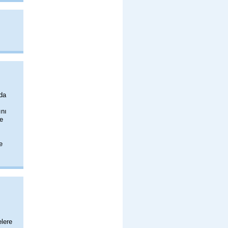
 da
ını
e
ı
ı
e
lere