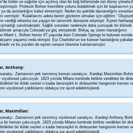
e”
de körler ve sağırlar için açılmış olan bir küğ bölümünde üst düzey yöneticil
eştirmiştir. Profesör Bohrer kesinlikle yolunu bulabilmek için bir başkasının y
ni ya da asistanlığını kabul etmemiştir. Neden bu şekilde davrandığını soranlar
tı vermiştir:
“Kulaklarımı adeta benim gözlerim olmaları için eğittim.”
Oluştur
im verdiği orkestra ise yaygın bir tanınırlık düzeyine erişmişti. Eşinin herhangi
lışmadığı sanılmaktadır. Sağlık sorunları nedeniyle daha yumuşak bir iklimde
bilmek amacıyla Colorado’ya göç etmişlerdir. Birkaç ay süren hastalığının
an Albert L. Bohrer henüz 67 yaşında iken Colorado Springs’te bulunan evinde 
kşamı yaşama veda etmiştir. Eşi Charlotte’un ise kanser hastalığına yakalan
ktedir ve bu yüzden de eşinin cenaze törenine katılamamıştır.
er, Anthony:
sanatçı. Zamanının pek tanınmış keman sanatçısı. Kardeşi Maximilian Bohr
r viyolonsel çalıcısıydı. 1823 yılında Milano kentinde birlikte verdikleri bir dinl
irdikleri bir ikilde sesleri o kadar benzeşikti ki dinleyenler hangisinin keman v
nin viyolonsel çaldıklarını oldukça zor ayırd edebilmişlerdi.
r, Maximilian:
sanatçı. Zamanının pek tanınmış viyolonsel sanatçısı. Kardeşi Anthony Bohr
a bir keman çalıcısıydı. 1823 yılında Milano kentinde birlikte verdikleri bir din
irdikleri bir ikilde sesleri o kadar benzeşikti ki dinleyenler hangisinin keman v
nin viyolonsel çaldıklarını oldukça zor ayırd edebilmişlerdi.