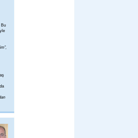
. Bu
yle
im”,
daş
’da
dan