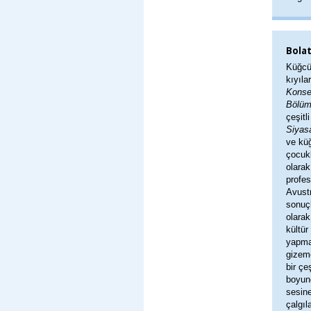
Bolat
Küğcü,
kıyıla
Konse
Bölüm
çeşitl
Siyasa
ve küğ
çocukl
olarak
profe
Avustr
sonuç
olarak
kültür
yapmak
gizemc
bir çe
boyunc
sesine
çalgıl