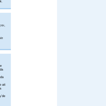
k.
ısı,
ein
ve
nda
nda
 ait
a
y’de