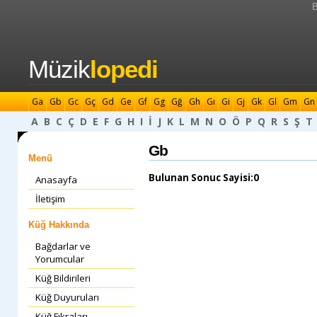
B
Müzik
lopedi
Ga
Gb
Gc
Gç
Gd
Ge
Gf
Gg
Gğ
Gh
Gı
Gi
Gj
Gk
Gl
Gm
Gn
A
B
C
Ç
D
E
F
G
H
I
İ
J
K
L
M
N
O
Ö
P
Q
R
S
Ş
T
Gb
Menü
Bulunan Sonuc Sayisi:0
Anasayfa
İletişim
Küğ Hakkında
Bağdarlar ve
Yorumcular
Küğ Bildirileri
Küğ Duyuruları
Küğ Fıkraları