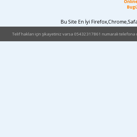
Online
Bugü
Bu Site En İyi Firefox,Chrome,Sa
Telif hakları için şikayetiniz varsa 05432317861 numaralı telefona u