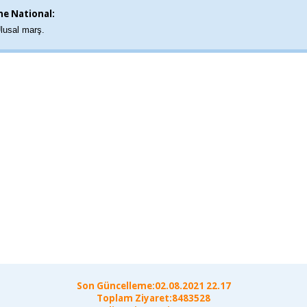
e National:
lusal marş.
Son Güncelleme:02.08.2021 22.17
Toplam Ziyaret:8483528