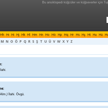
Bu ansiklopedi küğcüler ve küğseverler için Tu
Hh
Hı
Hi
Hj
Hk
Hl
Hm
Hn
Ho
Hö
Hp
Hq
Hr
Hs
Hş
Ht
Hu
Hü
H
M
N
O
Ö
P
Q
R
S
Ş
T
U
Ü
V
W
X
Y
Z
:
İlahi.
e:
 (Alm.)
İlahi. Övgü.