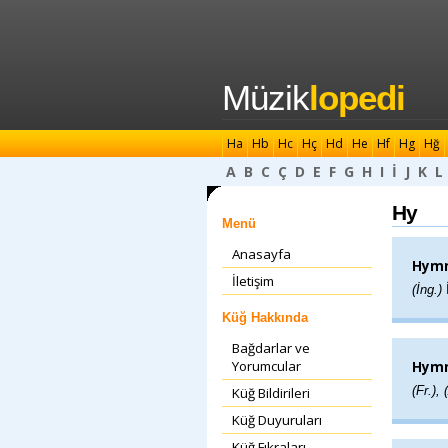
Müzik
lopedi
Ha
Hb
Hc
Hç
Hd
He
Hf
Hg
Hğ
A
B
C
Ç
D
E
F
G
H
I
İ
J
K
L
Hy
Menü
Anasayfa
Hymn
İletişim
(İng.)
Küğ Hakkında
Bağdarlar ve
Yorumcular
Hymn
(Fr.),
Küğ Bildirileri
Küğ Duyuruları
Küğ Fıkraları