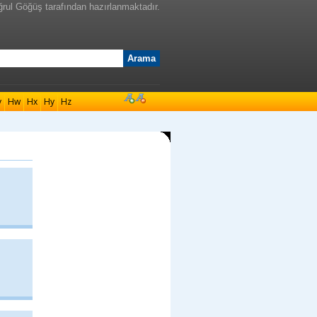
ğrul Göğüş tarafından hazırlanmaktadır.
v
Hw
Hx
Hy
Hz