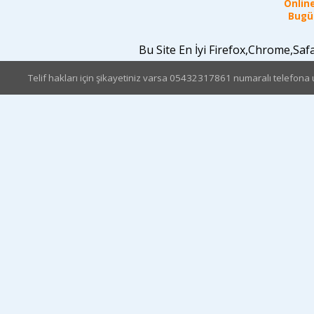
Online
Bugün
Bu Site En İyi Firefox,Chrome,Sa
Telif hakları için şikayetiniz varsa 05432317861 numaralı telefona u