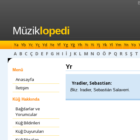
B
Müzik
lopedi
Ya
Yb
Yc
Yç
Yd
Ye
Yf
Yg
Yğ
Yh
Yı
Yi
Yj
Yk
Yl
Ym
Yn
Yo
A
B
C
Ç
D
E
F
G
H
I
İ
J
K
L
M
N
O
Ö
P
Q
R
S
Ş
T
Yr
Menü
Anasayfa
Yradier, Sebastian:
İletişim
Bkz.
Iradier, Sebastián Salaverri.
Küğ Hakkında
Bağdarlar ve
Yorumcular
Küğ Bildirileri
Küğ Duyuruları
Küğ Fıkraları