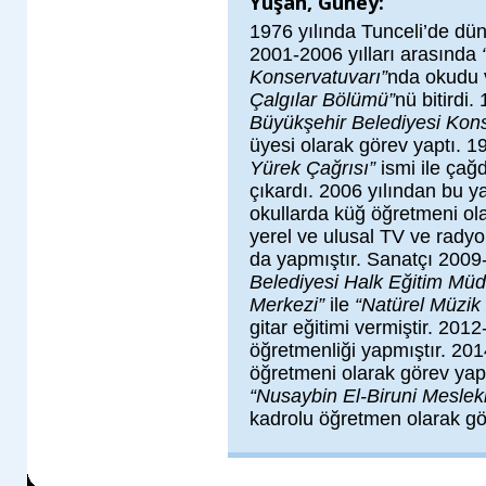
Yuşan, Güney:
1976 yılında Tunceli’de d
2001-2006 yılları arasında
Konservatuvarı”
nda okudu 
Çalgılar Bölümü”
nü bitirdi.
Büyükşehir Belediyesi Kon
üyesi olarak görev yaptı. 1
Yürek Çağrısı”
ismi ile çağ
çıkardı. 2006 yılından bu 
okullarda küğ öğretmeni ol
yerel ve ulusal TV ve radyol
da yapmıştır. Sanatçı 2009
Belediyesi Halk Eğitim Müd
Merkezi”
ile
“Natürel Müzik
gitar eğitimi vermiştir. 201
öğretmenliği yapmıştır. 201
öğretmeni olarak görev yap
“Nusaybin El-Biruni Mesleki
kadrolu öğretmen olarak gö