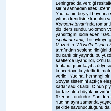
Leningrad’da verdiği resitall
şiirini sahneden istek üzer
Yudina’nın beş yıl boyunca
yılında kendisine konulan y
Konservatuvarı”
nda romanti
dizi ders sundu. Solomon Vol
yansıttığını iddia eden
“Tanı
ispatlanmamış-
bir öyküye g
Mozart’ın
“23 No’lu Piyano 
tarafından seslendirildiğini 
bu canlı bir yayındı, bu yüz
saatlerde uyandırdı, O’nu k
toplandığı bir kayıt stüdyos
konçertoyu kaydettirdi; matri
verildi. Yudina, herhangi bir 
Sovyet sistemini açıkça ele
kadar sadık kaldı. O’nun pi
bir tarz olup büyük bir virtüo
üzerine kuruludur. Son derec
Yudina aynı zamanda yaşadığ
şekilde savunuculuğunu da 