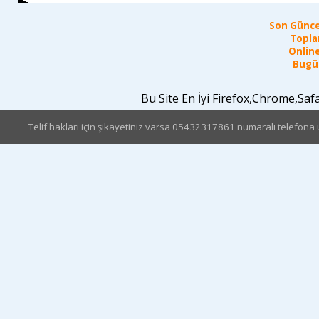
Son Günce
Topla
Online
Bugün
Bu Site En İyi Firefox,Chrome,Sa
Telif hakları için şikayetiniz varsa 05432317861 numaralı telefona u