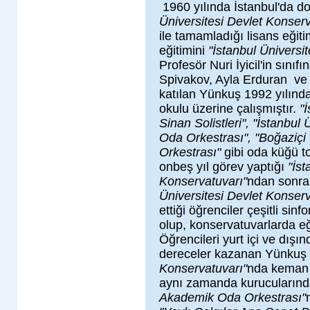
1960 yılında İstanbul'da d
Üniversitesi Devlet Konserv
ile tamamladığı lisans eğit
eğitimini
"İstanbul Üniversi
Profesör Nuri İyicil'in sını
Spivakov, Ayla Erduran
ve
katılan Yünkuş 1992 yılında
okulu üzerine çalışmıştır.
"
Sinan Solistleri", "İstanbul
Oda Orkestrası", "Boğaziçi
Orkestrası"
gibi oda küğü to
onbeş yıl görev yaptığı
"İst
Konservatuvarı"
ndan sonra 
Üniversitesi Devlet Konserv
ettiği öğrenciler çeşitli si
olup, konservatuvarlarda eği
Öğrencileri yurt içi ve dışı
dereceler kazanan Yünkuş
Konservatuvarı"
nda keman 
aynı zamanda kurucuların
Akademik Oda Orkestrası"