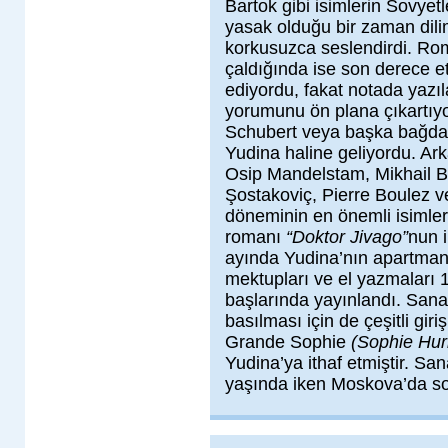
Bartok gibi isimlerin Sovyetle
yasak olduğu bir zaman dilim
korkusuzca seslendirdi. Rom
çaldığında ise son derece et
ediyordu, fakat notada yazıl
yorumunu ön plana çıkartıyo
Schubert veya başka bağdar
Yudina haline geliyordu. Ar
Osip Mandelstam, Mikhail Ba
Şostakoviç, Pierre Boulez v
döneminin en önemli isimler
romanı
“Doktor Jivago”
nun 
ayında Yudina’nın apartman 
mektupları ve el yazmaları 1
başlarında yayınlandı. Sanat
basılması için de çeşitli giri
Grande Sophie
(Sophie Hur
Yudina’ya ithaf etmiştir. Sa
yaşında iken Moskova’da so