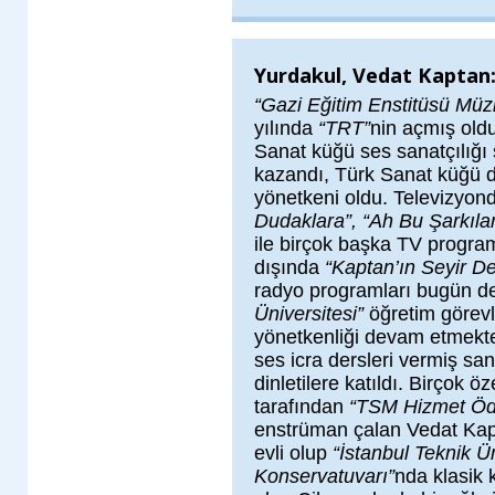
Yurdakul, Vedat Kaptan
“
Gazi Eğitim Enstitüsü Müz
yılında
“TRT”
nin açmış old
Sanat küğü ses sanatçılığı s
kazandı, Türk Sanat küğü da
yönetkeni oldu. Televizyon
Dudaklara”, “Ah Bu Şarkılar
ile birçok başka TV program
dışında
“Kaptan’ın Seyir De
radyo programları bugün d
Üniversitesi”
öğretim görevli
yönetkenliği devam etmekt
ses icra dersleri vermiş san
dinletilere katıldı. Birçok öz
tarafından
“TSM Hizmet Öd
enstrüman çalan Vedat Kapt
evli olup
“İstanbul Teknik Ü
Konservatuvarı”
nda klasik 