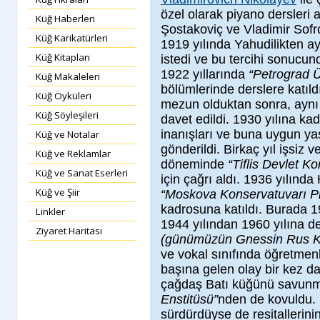
özel olarak piyano dersleri a
Küğ Haberleri
Şostakoviç ve Vladimir Sof
Küğ Karikatürleri
1919 yılında Yahudilikten ay
Küğ Kitapları
istedi ve bu tercihi sonucun
1922 yıllarında
“Petrograd Ü
Küğ Makaleleri
bölümlerinde derslere katıld
Küğ Öyküleri
mezun olduktan sonra, aynı
Küğ Söyleşileri
davet edildi. 1930 yılına kad
inanışları ve buna uygun y
Küğ ve Notalar
gönderildi. Birkaç yıl işsiz 
Küğ ve Reklamlar
döneminde
“Tiflis Devlet K
Küğ ve Sanat Eserleri
için çağrı aldı. 1936 yılında
Küğ ve Şiir
“Moskova Konservatuvarı P
kadrosuna katıldı. Burada 195
Linkler
1944 yılından 1960 yılına 
Ziyaret Haritası
(günümüzün Gnessin Rus K
ve vokal sınıfında öğretmen
başına gelen olay bir kez da
çağdaş Batı küğünü savunm
Enstitüsü”
nden de kovuldu. 
sürdürdüyse de resitallerin