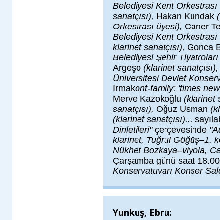
Belediyesi Kent Orkestrası
sanatçısı),
Hakan Kundak
Orkestrası üyesi),
Caner Te
Belediyesi Kent Orkestrası
klarinet sanatçısı),
Gonca 
Belediyesi Şehir Tiyatroları
Argeşo
(klarinet sanatçısı),
Üniversitesi Devlet Konserv
Irmak
ont-family: 'times new
Merve Kazokoğlu
(klarinet 
sanatçısı),
Oğuz Usman
(k
(klarinet sanatçısı)...
sayılab
Dinletileri"
çerçevesinde
"A
klarinet, Tuğrul Göğüş–1.
Nükhet Bozkaya–viyola, Ca
Çarşamba günü saat 18.00
Konservatuvarı Konser Sal
Yunkuş, Ebru: