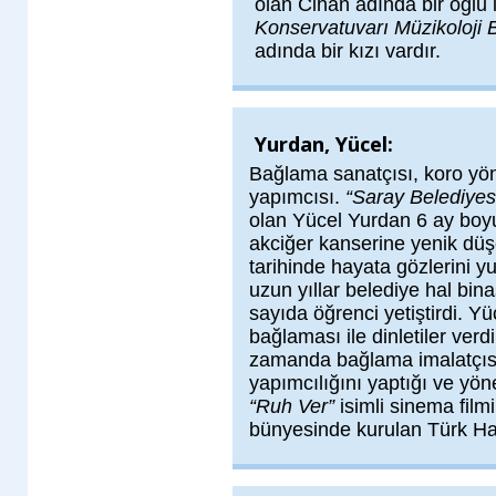
olan Cihan adında bir oğlu 
Konservatuvarı Müzikoloji
adında bir kızı vardır.
Yurdan, Yücel:
Bağlama sanatçısı, koro yö
yapımcısı.
“Saray Belediyes
olan Yücel Yurdan 6 ay boy
akciğer kanserine yenik d
tarihinde hayata gözlerini 
uzun yıllar belediye hal bin
sayıda öğrenci yetiştirdi. Y
bağlaması ile dinletiler verdi
zamanda bağlama imalatçısı
yapımcılığını yaptığı ve yöne
“Ruh Ver”
isimli sinema film
bünyesinde kurulan Türk Hal