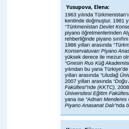
Yusupova, Elena:
1963 yılında Türkmenistan’
kentinde doğmuştur. 1981 y
“Türkmenistan Devlet Konse
piyano öğretmenlerinden Al
rehberliğinde piyano sınıfını 
1986 yılları arasında
“Türkm
Konservatuvarı Piyano Anas
yüksek derece ile mezun olm
“Gnesin Rus Küğ Akademisi
yılından bu yana Türkiye’d
yılları arasında
“Uludağ Üniv
2007 yılları arasında
“Doğu 
Fakültesi”
nde
(KKTC),
2008-
Üniversitesi Eğitim Fakültes
yana ise
“Adnan Menderes Ü
Piyano Anasanat Dalı”
nda ö