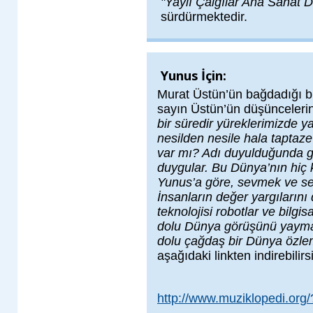
"Yaylı Çalgılar Ana Sanat D
sürdürmektedir.
Yunus İçin:
Murat Üstün’ün bağdadığı bir
sayın Üstün’ün düşüncelerin
bir süredir yüreklerimizde y
nesilden nesile hala taptaz
var mı? Adı duyulduǧunda g
duygular. Bu Dünya’nın hiç 
Yunus’a göre, sevmek ve se
İnsanların deǧer yargıların
teknolojisi robotlar ve bilg
dolu Dünya görüşünü yaymak
dolu çağdaş bir Dünya özl
aşağıdaki linkten indirebilirs
http://www.muziklopedi.org/