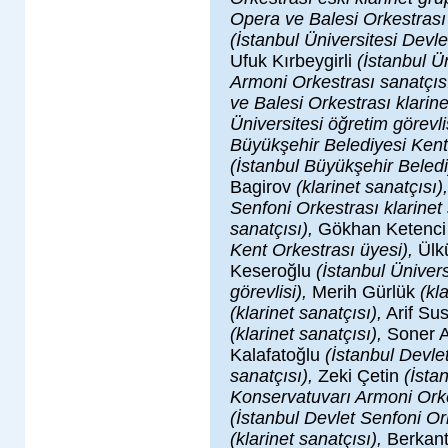
Opera ve Balesi Orkestrası 
(İstanbul Üniversitesi Devle
Ufuk Kırbeygirli
(İstanbul Ü
Armoni Orkestrası sanatçısı
ve Balesi Orkestrası klarine
Üniversitesi öğretim görevlis
Büyükşehir Belediyesi Kent
(İstanbul Büyükşehir Beledi
Bagirov
(klarinet sanatçısı),
Senfoni Orkestrası klarinet
sanatçısı),
Gökhan Ketenc
Kent Orkestrası üyesi),
Ülk
Keseroğlu
(İstanbul Üniver
görevlisi),
Merih Gürlük
(kl
(klarinet sanatçısı),
Arif S
(klarinet sanatçısı),
Soner A
Kalafatoğlu
(İstanbul Devle
sanatçısı),
Zeki Çetin
(İsta
Konservatuvarı Armoni Orke
(İstanbul Devlet Senfoni O
(klarinet sanatçısı),
Berkan