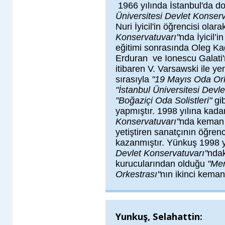
1966 yılında İstanbul'da d
Üniversitesi Devlet Konserv
Nuri İyicil'in öğrencisi olara
Konservatuvarı"
nda İyicil’
eğitimi sonrasında Oleg Ka
Erduran
ve Ionescu Galati'
itibaren V. Varsawski ile y
sırasıyla
"19 Mayıs Oda Orke
"İstanbul Üniversitesi Devl
"Boğaziçi Oda Solistleri"
gib
yapmıştır. 1998 yılına kada
Konservatuvarı"
nda keman d
yetiştiren sanatçının öğrenci
kazanmıştır. Yünkuş 1998 y
Devlet Konservatuvarı"
ndak
kurucularından olduğu
"Mer
Orkestrası"
nın ikinci keman
Yunkuş, Selahattin: