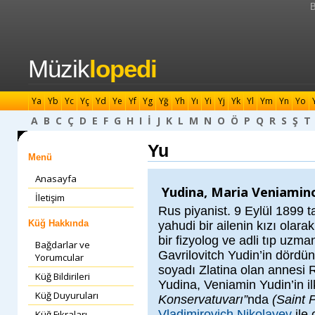
B
Müzik
lopedi
Ya
Yb
Yc
Yç
Yd
Ye
Yf
Yg
Yğ
Yh
Yı
Yi
Yj
Yk
Yl
Ym
Yn
Yo
A
B
C
Ç
D
E
F
G
H
I
İ
J
K
L
M
N
O
Ö
P
Q
R
S
Ş
T
Yu
Menü
Anasayfa
Yudina, Maria Veniamin
İletişim
Rus piyanist. 9 Eylül 1899 t
Küğ Hakkında
yahudi bir ailenin kızı olar
bir fizyolog ve adli tıp uzm
Bağdarlar ve
Gavrilovitch Yudin’in dördü
Yorumcular
soyadı Zlatina olan annesi
Küğ Bildirileri
Yudina, Veniamin Yudin’in il
Küğ Duyuruları
Konservatuvarı”
nda
(Saint 
Vladimirovich Nikolayev
ile 
Küğ Fıkraları