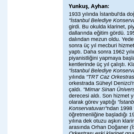
Yunkuş, Ayhan:
1933 yılında İstanbul'da do
"İstanbul Belediye Konserva
girdi. Bu okulda klarinet, p
dallarında eğitim gördü. 195
dalından mezun oldu. Yedek 
sonra üç yıl mecburi hizmet
yaptı. Daha sonra 1962 yıl
piyanistliğini yapmaya başlad
kentlerinde üç yıl çalıştı. 
"İstanbul Belediye Konserv
yılında
"TRT Caz Orkestras
orkestrada Süheyl Denizci'n
çaldı.
"Mimar Sinan Ünivers
derecesi aldı. Son hizmet y
olarak görev yaptığı
"İstanb
Konservatuvarı"
ndan 1998 y
öğretmenliğine başladığı 1
yılına dek otuzu aşkın klarin
arasında Orhan Doğaner
(
Orkestrası eski klarinet grup