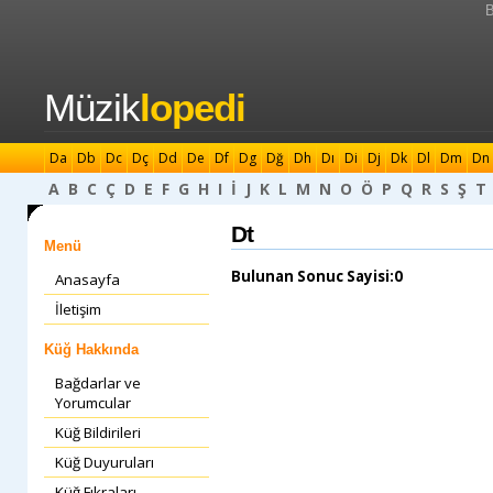
B
Müzik
lopedi
Da
Db
Dc
Dç
Dd
De
Df
Dg
Dğ
Dh
Dı
Di
Dj
Dk
Dl
Dm
Dn
A
B
C
Ç
D
E
F
G
H
I
İ
J
K
L
M
N
O
Ö
P
Q
R
S
Ş
T
Dt
Menü
Bulunan Sonuc Sayisi:0
Anasayfa
İletişim
Küğ Hakkında
Bağdarlar ve
Yorumcular
Küğ Bildirileri
Küğ Duyuruları
Küğ Fıkraları