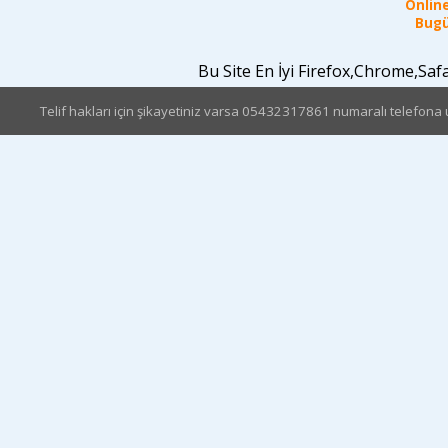
Online
Bugü
Bu Site En İyi Firefox,Chrome,Sa
Telif hakları için şikayetiniz varsa 05432317861 numaralı telefona u