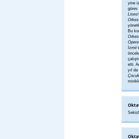
yine ü
görev 
Lisesi
Orkest
yönet
Bu kor
Orkest
Opera
İzmir’
öncel
çalışt
etti. 
yıl da
Çocuk
minikl
Okta
Sekizl
Oktav