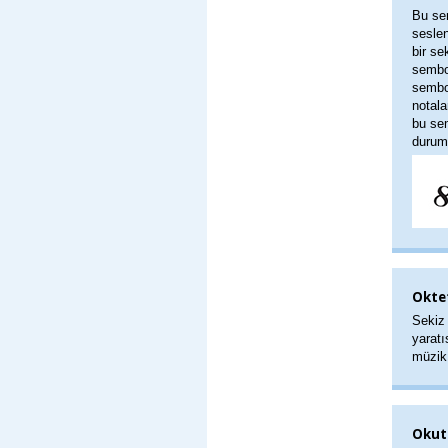
Bu sem
seslen
bir se
sembo
sembol
notala
bu sem
durum
Okte
Sekiz 
yaratı
müzik.
Okuta