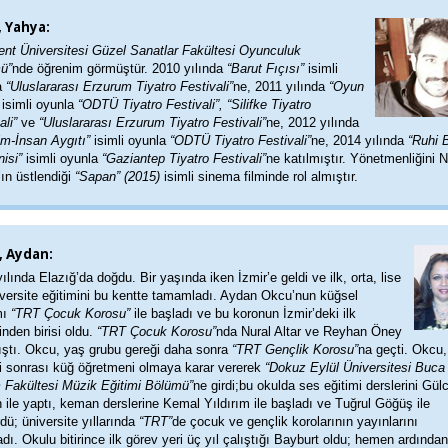
 Yahya:
ent Üniversitesi Güzel Sanatlar Fakültesi Oyunculuk
ü”
nde öğrenim görmüştür. 2010 yılında
“Barut Fıçısı”
isimli
a
“Uluslararası Erzurum Tiyatro Festivali”
ne, 2011 yılında
“Oyun
”
isimli oyunla
“ODTÜ Tiyatro Festivali”, “Silifke Tiyatro
ali”
ve
“Uluslararası Erzurum Tiyatro Festivali”
ne, 2012 yılında
rim-İnsan Aygıtı”
isimli oyunla
“ODTÜ Tiyatro Festivali”
ne, 2014 yılında
“Ruhi 
nisi”
isimli oyunla
“Gaziantep Tiyatro Festivali”
ne katılmıştır. Yönetmenliğini N
ın üstlendiği
“Sapan” (2015)
isimli sinema filminde rol almıştır.
, Aydan:
ılında Elazığ’da doğdu. Bir yaşında iken İzmir’e geldi ve ilk, orta, lise
versite eğitimini bu kentte tamamladı. Aydan Okcu’nun küğsel
mı
“TRT Çocuk Korosu”
ile başladı ve bu koronun İzmir’deki ilk
inden birisi oldu.
“TRT Çocuk Korosu”
nda Nural Altar ve Reyhan Öney
lıştı. Okcu, yaş grubu gereği daha sonra
“TRT Gençlik Korosu”
na geçti. Okcu,
mi sonrası küğ öğretmeni olmaya karar vererek
“Dokuz Eylül Üniversitesi Buca
m Fakültesi Müzik Eğitimi Bölümü”
ne girdi;bu okulda ses eğitimi derslerini Gül
ile yaptı, keman derslerine Kemal Yıldırım ile başladı ve Tuğrul Göğüş ile
dü; üniversite yıllarında
“TRT”
de çocuk ve gençlik korolarının yayınlarını
adı. Okulu bitirince ilk görev yeri üç yıl çalıştığı Bayburt oldu; hemen ardından