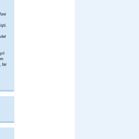
foni
şti.
vlet
yıl
am
 bir