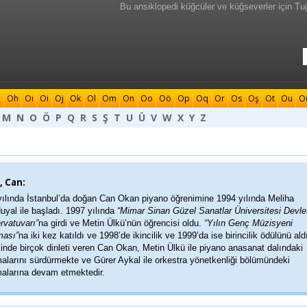
Bu ansiklopedi küğcüler ve küğseverler için Tu
ğ
Oh
Oı
Oi
Oj
Ok
Ol
Om
On
Oo
Oö
Op
Oq
Or
Os
Oş
Ot
Ou
O
M
N
O
Ö
P
Q
R
S
Ş
T
U
Ü
V
W
X
Y
Z
, Can:
yılında İstanbul’da doğan Can Okan piyano öğrenimine 1994 yılında Meliha
yal ile başladı. 1997 yılında
“Mimar Sinan Güzel Sanatlar Üniversitesi Devle
rvatuvarı”
na girdi ve Metin Ülkü’nün öğrencisi oldu.
“Yılın Genç Müzisyeni
ması”
na iki kez katıldı ve 1998’de ikincilik ve 1999’da ise birincilik ödülünü ald
çinde birçok dinleti veren Can Okan, Metin Ülkü ile piyano anasanat dalındaki
alarını sürdürmekte ve Gürer Aykal ile orkestra yönetkenliği bölümündeki
malarına devam etmektedir.