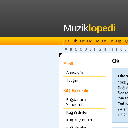
Müzik
lopedi
Oa
Ob
Oc
Oç
Od
Oe
Of
Og
O
A
B
C
Ç
D
E
F
G
H
I
İ
J
K
L
Ok
Menü
Anasayfa
Okan
İletişim
1986 
Doğudu
Küğ Hakkında
Konse
Yarış
Bağdarlar ve
Yurt i
Yorumcular
çalışm
Küğ Bildirileri
çalış
Küğ Duyuruları
Küğ Fıkraları