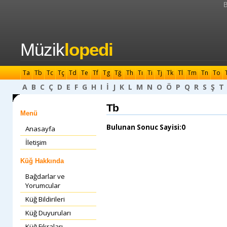
B
Müzik
lopedi
Ta
Tb
Tc
Tç
Td
Te
Tf
Tg
Tğ
Th
Tı
Ti
Tj
Tk
Tl
Tm
Tn
To
A
B
C
Ç
D
E
F
G
H
I
İ
J
K
L
M
N
O
Ö
P
Q
R
S
Ş
T
Tb
Menü
Bulunan Sonuc Sayisi:0
Anasayfa
İletişim
Küğ Hakkında
Bağdarlar ve
Yorumcular
Küğ Bildirileri
Küğ Duyuruları
Küğ Fıkraları