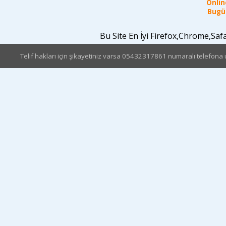
Online
Bugün
Bu Site En İyi Firefox,Chrome,Sa
Telif hakları için şikayetiniz varsa 05432317861 numaralı telefona u