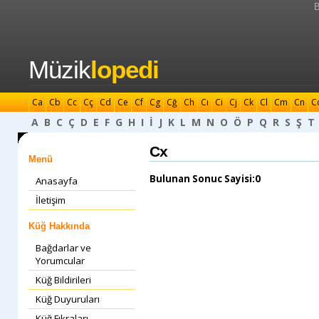
B
Müzik
lopedi
Ca
Cb
Cc
Cç
Cd
Ce
Cf
Cg
Cğ
Ch
Cı
Ci
Cj
Ck
Cl
Cm
Cn
C
A
B
C
Ç
D
E
F
G
H
I
İ
J
K
L
M
N
O
Ö
P
Q
R
S
Ş
T
Cx
Menü
Bulunan Sonuc Sayisi:0
Anasayfa
İletişim
Küğ Hakkında
Bağdarlar ve
Yorumcular
Küğ Bildirileri
Küğ Duyuruları
Küğ Fıkraları