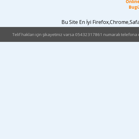
Online
Bugü
Bu Site En İyi Firefox,Chrome,Sa
Telif hakları için şikayetiniz varsa 05432317861 numaralı telefona u