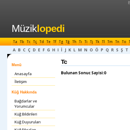
B
Müzik
lopedi
Ta
Tb
Tc
Tç
Td
Te
Tf
Tg
Tğ
Th
Tı
Ti
Tj
Tk
Tl
Tm
Tn
To
A
B
C
Ç
D
E
F
G
H
I
İ
J
K
L
M
N
O
Ö
P
Q
R
S
Ş
T
Tc
Menü
Bulunan Sonuc Sayisi:0
Anasayfa
İletişim
Küğ Hakkında
Bağdarlar ve
Yorumcular
Küğ Bildirileri
Küğ Duyuruları
Küğ Fıkraları