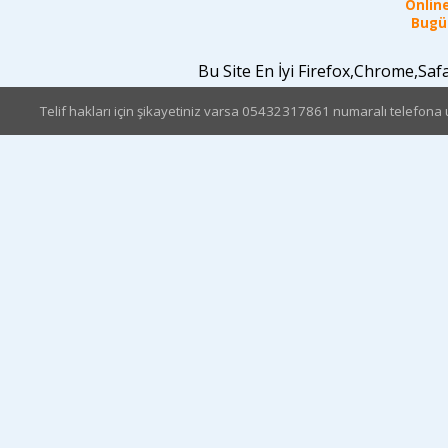
Online
Bugün
Bu Site En İyi Firefox,Chrome,Sa
Telif hakları için şikayetiniz varsa 05432317861 numaralı telefona u